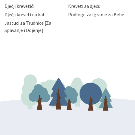
da možete u svako doba, u potpunosti ili djelomice,
Dječji krevetići
Kreveti za djecu
bez naknade i objašnjenja odustati od dane privole i
Dječji kreveti na kat
Podloge za Igranje za Bebe
zatražiti prestanak aktivnosti obrade Vaših osobnih
Jastuci za Trudnice [Za
podataka. Opoziv privole možete podnijeti poštom na
gore navedenu adresu ili e-mailom na adresu:
Spavanje i Dojenje]