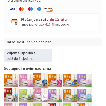
U cijenu je uključen PDV.
Plaćanje na rate
do 12 rata
Iznos jedne rate:
€17,48
mjesečno
Info:
PBZ
Dostupan po narudžbi
Visa
do
12
rata
PBZ
Visa Premium
do
12
rata
Vrijeme isporuke:
Erste
Diners
do
12
rata
od 3 do 6 tjedana
Erste
Maestro
do
12
rata
Dostupno i u ovim uzorcima
Erste
Master
do
12
rata
Erste
Visa
do
12
rata
Sve banke
Visa
Jednokratno
Sve banke
Master
Jednokratno
Sve banke
Maestro
Jednokratno