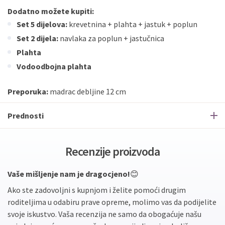
Dodatno možete kupiti:
Set 5 dijelova:
krevetnina + plahta + jastuk + poplun
Set 2 dijela:
navlaka za poplun + jastučnica
Plahta
Vodoodbojna plahta
Preporuka:
madrac debljine 12 cm
Prednosti
Recenzije proizvoda
Vaše mišljenje nam je dragocjeno!
😊
Ako ste zadovoljni s kupnjom i želite pomoći drugim
roditeljima u odabiru prave opreme, molimo vas da podijelite
svoje iskustvo. Vaša recenzija ne samo da obogaćuje našu