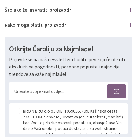
Što ako želim vratiti proizvod?
Kako mogu platiti proizvod?
Otkrijte Čaroliju za Najmlađe!
Prijavite se na naš newsletter i budite prvi koji će otkriti
ekskluzivne pogodnosti, posebne popuste i najnovije
trendove za vaše najmlađe!
BRO'N BRO d.o.o., OIB: 10590165499, Kašinska cesta
27a , 10360 Sesvete, Hrvatska (dalje u tekstu „Mae.hr“)
kao Voditelj zbirke osobnih podataka, obavještava Vas
da se Vaši osobni podaci dostavljaju sa web stranice
www.mae.hr (dalje u tekstu „web stranice“) i da će biti