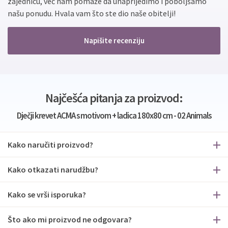
zajednicu, već nam pomaže da unaprijedimo i poboljšamo
našu ponudu. Hvala vam što ste dio naše obitelji!
Napišite recenziju
Najčešća pitanja za proizvod:
Dječji krevet ACMA s motivom + ladica 180x80 cm - 02 Animals
Kako naručiti proizvod?
Kako otkazati narudžbu?
Kako se vrši isporuka?
Što ako mi proizvod ne odgovara?