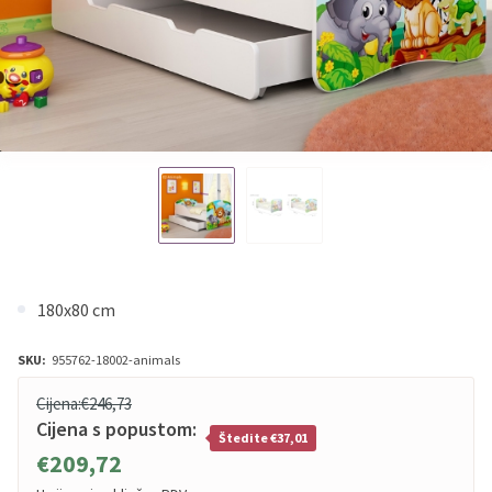
180x80 cm
SKU:
955762-18002-animals
Cijena:
€246,73
Cijena s popustom:
Štedite €37,01
€209,72