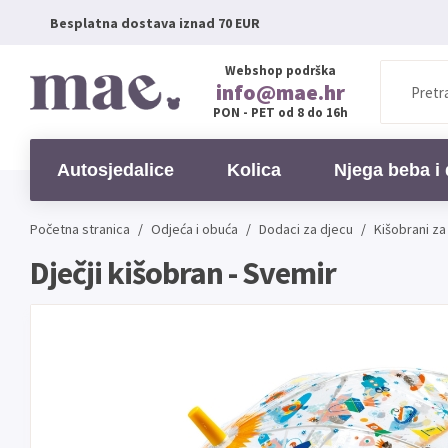
Besplatna dostava iznad 70 EUR
Webshop podrška
info@mae.hr
PON - PET od 8 do 16h
Autosjedalice
Kolica
Njega beba i 
Početna stranica
/
Odjeća i obuća
/
Dodaci za djecu
/
Kišobrani za
Dječji kišobran - Svemir