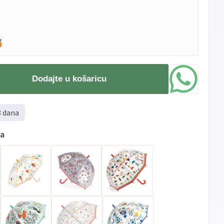
Dodajte u košaricu
8 dana
ma