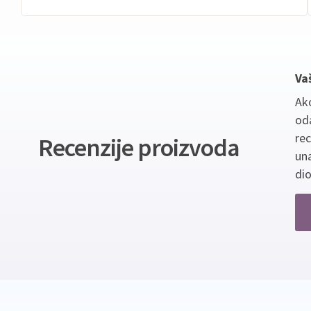
Va
Ako
oda
re
Recenzije proizvoda
un
dio