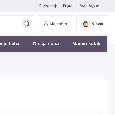
Popis želja
Registracija
Prijava
(0)
Moj račun
0
kom
enje beba
Dječja soba
Mamin kutak