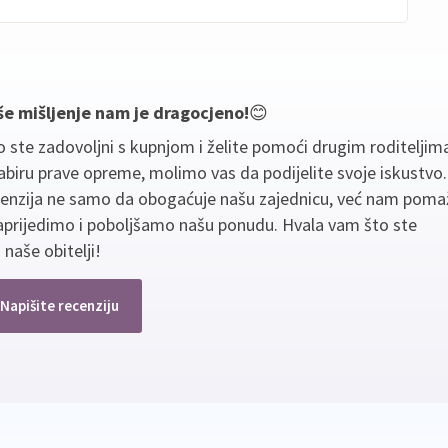
še mišljenje nam je dragocjeno!
😊
 ste zadovoljni s kupnjom i želite pomoći drugim roditeljim
biru prave opreme, molimo vas da podijelite svoje iskustvo
cenzija ne samo da obogaćuje našu zajednicu, već nam poma
aprijedimo i poboljšamo našu ponudu. Hvala vam što ste
 naše obitelji!
Napišite recenziju