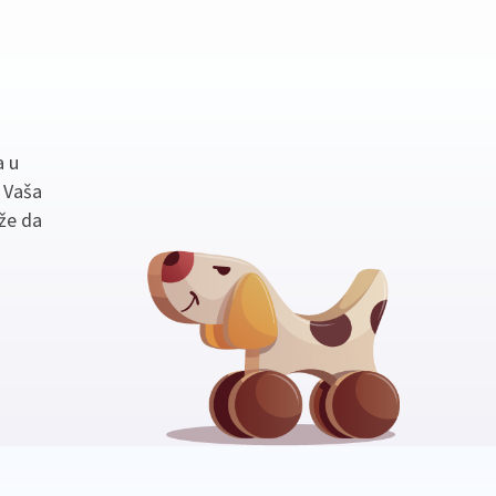
a u
. Vaša
že da