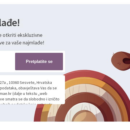
lađe!
e otkriti ekskluzivne
ve za vaše najmlađe!
Pretplatite se
 27a , 10360 Sesvete, Hrvatska
h podataka, obavještava Vas da se
mae.hr (dalje u tekstu „web
ave smatra se da slobodno i izričito
 osobnih podataka koje ustupate
ljnje komunikacije na Vaš upit
m davanju podataka te ovu Izjavu
voje osobne podatke u jednu od
anicama. BRO'N BRO d.o.o. će s