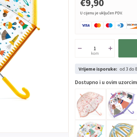
€9,90
U cijenu je uključen PDV.
kom
Vrijeme isporuke:
od 3 do 
Dostupno i u ovim uzorci