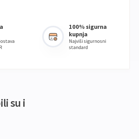
a
100% sigurna
kupnja
dostava
Najviši sigurnosni
R
standard
li su i