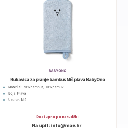
BABYONO
Rukavica za pranje bambus Miš plava BabyOno
Materijal: 70% bambus, 30% pamuk
Boja: Plava
Uzorak: Miš
Dob: 0m+
Dostupno po narudžbi
Na upit:
info@mae.hr