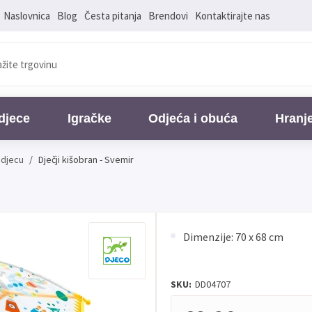
Naslovnica
Blog
Česta pitanja
Brendovi
Kontaktirajte nas
djece
Igračke
Odjeća i obuća
Hranj
 djecu
/
Dječji kišobran - Svemir
Dimenzije: 70 x 68 cm
SKU:
DD04707