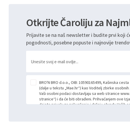
Otkrijte Čaroliju za Najm
Prijavite se na naš newsletter i budite prvi koji ć
pogodnosti, posebne popuste i najnovije trendo
BRO'N BRO d.o.o., OIB: 10590165499, Kašinska cesta
(dalje u tekstu „Mae.hr“) kao Voditelj zbirke osobni
Vaši osobni podaci dostavljaju sa web stranice www.
stranice“) i da će biti obrađeni. Prihvaćanjem ove Izj
dajete privolu za prikupljanje i daljnju obradu Vaših
Mae.hr putem ovih web stranica u svrhu odgovora i da
poslan kroz kontakt obrazac. Radi se o dobrovoljno
niste dužni prihvatiti odnosno niste dužni unositi s
prijavnih formi/obrazaca dostupnih na ovim web str