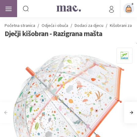
0
Početna stranica
/
Odjeća i obuća
/
Dodaci za djecu
/
Kišobrani za d
Dječji kišobran - Razigrana mašta