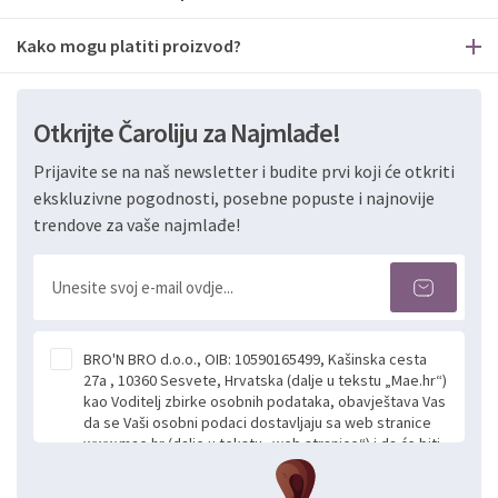
Kako mogu platiti proizvod?
Otkrijte Čaroliju za Najmlađe!
Prijavite se na naš newsletter i budite prvi koji će otkriti
ekskluzivne pogodnosti, posebne popuste i najnovije
trendove za vaše najmlađe!
BRO'N BRO d.o.o., OIB: 10590165499, Kašinska cesta
27a , 10360 Sesvete, Hrvatska (dalje u tekstu „Mae.hr“)
kao Voditelj zbirke osobnih podataka, obavještava Vas
da se Vaši osobni podaci dostavljaju sa web stranice
www.mae.hr (dalje u tekstu „web stranice“) i da će biti
obrađeni. Prihvaćanjem ove Izjave smatra se da
slobodno i izričito dajete privolu za prikupljanje i daljnju