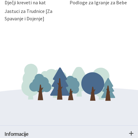
Dječji kreveti na kat
Podloge za Igranje za Bebe
zatražiti prestanak aktivnosti obrade Vaših osobnih
Jastuci za Trudnice [Za
podataka. Opoziv privole možete podnijeti poštom na
gore navedenu adresu ili e-mailom na adresu:
Spavanje i Dojenje]
Informacije