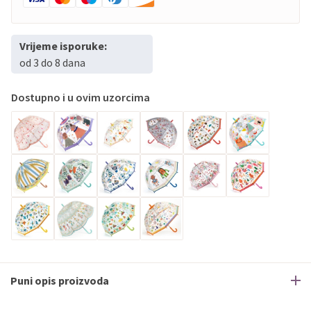
Vrijeme isporuke:
od 3 do 8 dana
Dostupno i u ovim uzorcima
Puni opis proizvoda