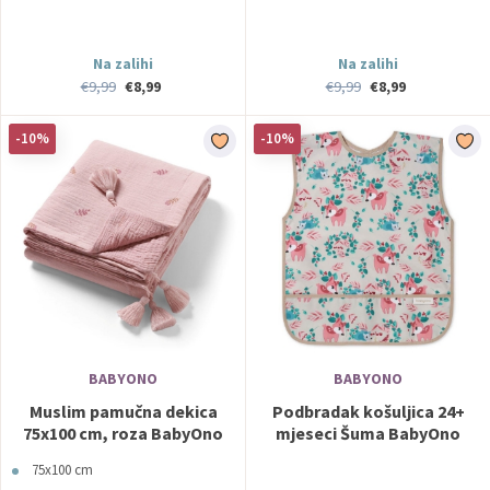
Na zalihi
Na zalihi
€9,99
€8,99
€9,99
€8,99
-10%
-10%
BABYONO
BABYONO
Muslim pamučna dekica
Podbradak košuljica 24+
75x100 cm, roza BabyOno
mjeseci Šuma BabyOno
75x100 cm