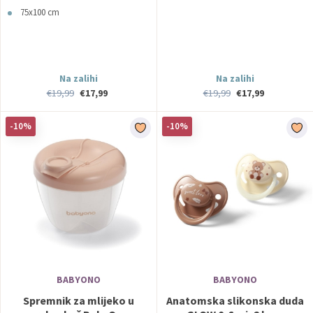
75x100 cm
Na zalihi
Na zalihi
€19,99
€17,99
€19,99
€17,99
-10%
-10%
BABYONO
BABYONO
Spremnik za mlijeko u
Anatomska slikonska duda