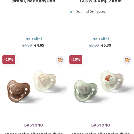
prahu, bež BabyOno
GLOW 0-6 mj, 2 kom
BabyOno
Dob: od 0+ mjeseci
Na zalihi
Na zalihi
€4,50
€4,05
€5,99
€5,39
-10%
-10%
BABYONO
BABYONO