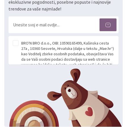
ekskluzivne pogodnosti, posebne popuste i najnovije
trendove za vaše najmlađe!
BRO'N BRO d.o.o., OIB: 10590165499, Kašinska cesta
27a , 10360 Sesvete, Hrvatska (dalje u tekstu „Mae.hr“)
kao Voditelj zbirke osobnih podataka, obavještava Vas
da se Vaši osobni podaci dostavljaju sa web stranice
www.mae.hr (dalje u tekstu „web stranice“) i da će biti
obrađeni. Prihvaćanjem ove Izjave smatra se da
slobodno i izričito dajete privolu za prikupljanje i daljnju
obradu Vaših osobnih podataka koje ustupate Mae.hr
putem ovih web stranica u svrhu odgovora i daljnje
komunikacije na Vaš upit poslan kroz kontakt obrazac.
Radi se o dobrovoljnom davanju podataka te ovu
Izjavu niste dužni prihvatiti odnosno niste dužni unositi
svoje osobne podatke u jednu od prijavnih
formi/obrazaca dostupnih na ovim web stranicama.
BRO'N BRO d.o.o. će s Vašim osobnim podacima
postupati sukladno Općoj uredbi o zaštiti podataka