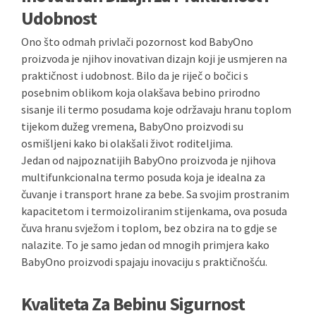
Udobnost
Ono što odmah privlači pozornost kod BabyOno
proizvoda je njihov inovativan dizajn koji je usmjeren na
praktičnost i udobnost. Bilo da je riječ o bočici s
posebnim oblikom koja olakšava bebino prirodno
sisanje ili termo posudama koje održavaju hranu toplom
tijekom dužeg vremena, BabyOno proizvodi su
osmišljeni kako bi olakšali život roditeljima.
Jedan od najpoznatijih BabyOno proizvoda je njihova
multifunkcionalna termo posuda koja je idealna za
čuvanje i transport hrane za bebe. Sa svojim prostranim
kapacitetom i termoizoliranim stijenkama, ova posuda
čuva hranu svježom i toplom, bez obzira na to gdje se
nalazite. To je samo jedan od mnogih primjera kako
BabyOno proizvodi spajaju inovaciju s praktičnošću.
Kvaliteta Za Bebinu Sigurnost