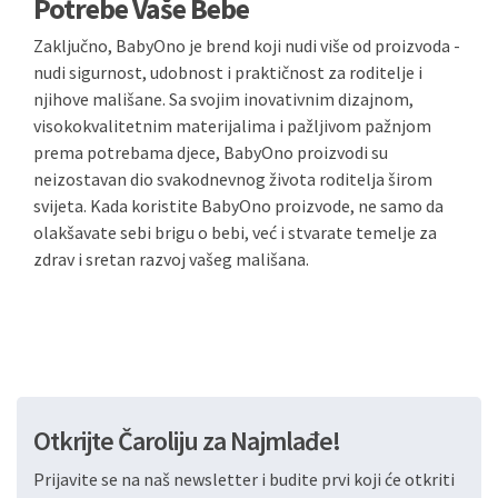
Potrebe Vaše Bebe
Zaključno, BabyOno je brend koji nudi više od proizvoda -
nudi sigurnost, udobnost i praktičnost za roditelje i
njihove mališane. Sa svojim inovativnim dizajnom,
visokokvalitetnim materijalima i pažljivom pažnjom
prema potrebama djece, BabyOno proizvodi su
neizostavan dio svakodnevnog života roditelja širom
svijeta. Kada koristite BabyOno proizvode, ne samo da
olakšavate sebi brigu o bebi, već i stvarate temelje za
zdrav i sretan razvoj vašeg mališana.
Otkrijte Čaroliju za Najmlađe!
Prijavite se na naš newsletter i budite prvi koji će otkriti