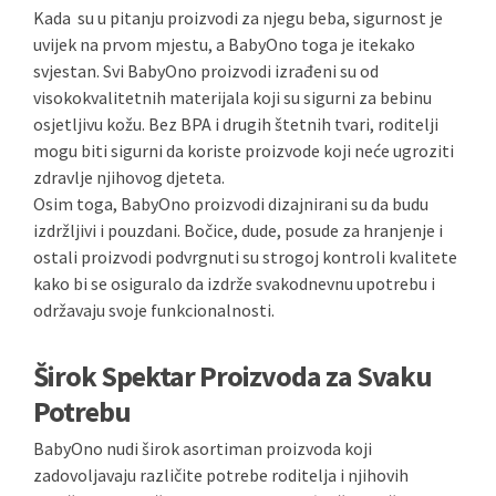
Kada su u pitanju proizvodi za njegu beba, sigurnost je
uvijek na prvom mjestu, a BabyOno toga je itekako
svjestan. Svi BabyOno proizvodi izrađeni su od
visokokvalitetnih materijala koji su sigurni za bebinu
osjetljivu kožu. Bez BPA i drugih štetnih tvari, roditelji
mogu biti sigurni da koriste proizvode koji neće ugroziti
zdravlje njihovog djeteta.
Osim toga, BabyOno proizvodi dizajnirani su da budu
izdržljivi i pouzdani. Bočice, dude, posude za hranjenje i
ostali proizvodi podvrgnuti su strogoj kontroli kvalitete
kako bi se osiguralo da izdrže svakodnevnu upotrebu i
održavaju svoje funkcionalnosti.
Širok Spektar Proizvoda za Svaku
Potrebu
BabyOno nudi širok asortiman proizvoda koji
zadovoljavaju različite potrebe roditelja i njihovih