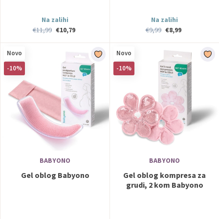
Na zalihi
Na zalihi
€11,99
€10,79
€9,99
€8,99
Novo
Novo
-10%
-10%
BABYONO
BABYONO
Gel oblog Babyono
Gel oblog kompresa za
grudi, 2 kom Babyono