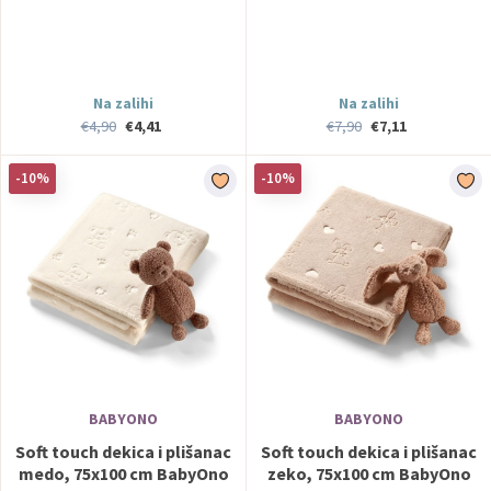
Na zalihi
Na zalihi
€4,90
€4,41
€7,90
€7,11
-10%
-10%
BABYONO
BABYONO
Soft touch dekica i plišanac
Soft touch dekica i plišanac
medo, 75x100 cm BabyOno
zeko, 75x100 cm BabyOno