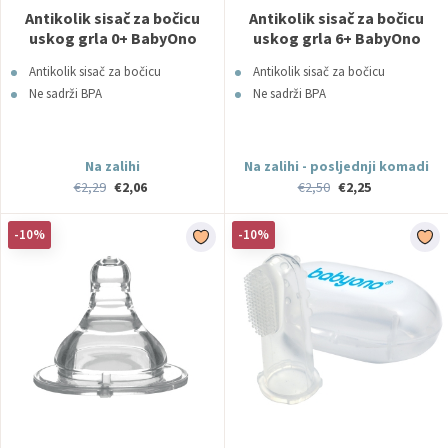
Antikolik sisač za bočicu
Antikolik sisač za bočicu
uskog grla 0+ BabyOno
uskog grla 6+ BabyOno
Antikolik sisač za bočicu
Antikolik sisač za bočicu
Ne sadrži BPA
Ne sadrži BPA
Na zalihi
Na zalihi - posljednji komadi
€2,29
€2,06
€2,50
€2,25
-10%
-10%