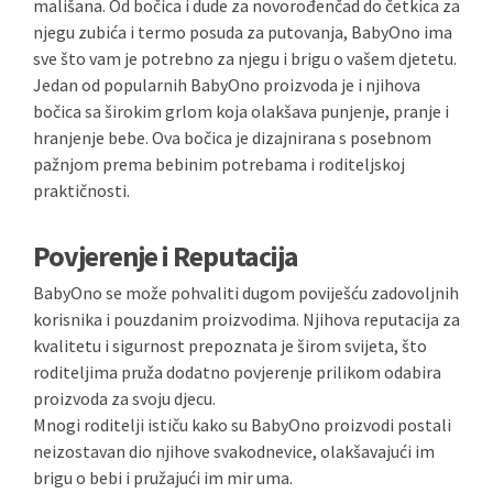
mališana. Od bočica i dude za novorođenčad do četkica za
njegu zubića i termo posuda za putovanja, BabyOno ima
sve što vam je potrebno za njegu i brigu o vašem djetetu.
Jedan od popularnih BabyOno proizvoda je i njihova
bočica sa širokim grlom koja olakšava punjenje, pranje i
hranjenje bebe. Ova bočica je dizajnirana s posebnom
pažnjom prema bebinim potrebama i roditeljskoj
praktičnosti.
Povjerenje i Reputacija
BabyOno se može pohvaliti dugom poviješću zadovoljnih
korisnika i pouzdanim proizvodima. Njihova reputacija za
kvalitetu i sigurnost prepoznata je širom svijeta, što
roditeljima pruža dodatno povjerenje prilikom odabira
proizvoda za svoju djecu.
Mnogi roditelji ističu kako su BabyOno proizvodi postali
neizostavan dio njihove svakodnevice, olakšavajući im
brigu o bebi i pružajući im mir uma.