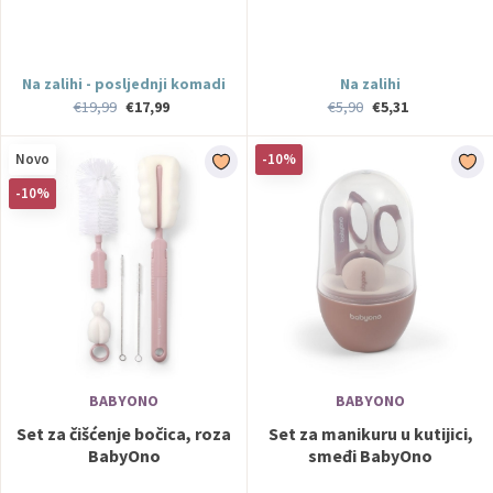
Na zalihi - posljednji komadi
Na zalihi
€19,99
€17,99
€5,90
€5,31
Novo
-10%
-10%
BABYONO
BABYONO
Set za čišćenje bočica, roza
Set za manikuru u kutijici,
BabyOno
smeđi BabyOno