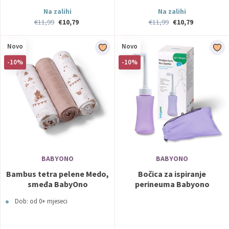
Na zalihi
Na zalihi
€11,99
€10,79
€11,99
€10,79
Novo
Novo
-10%
-10%
BABYONO
BABYONO
Bambus tetra pelene Medo,
Bočica za ispiranje
smeđa BabyOno
perineuma Babyono
Dob: od 0+ mjeseci