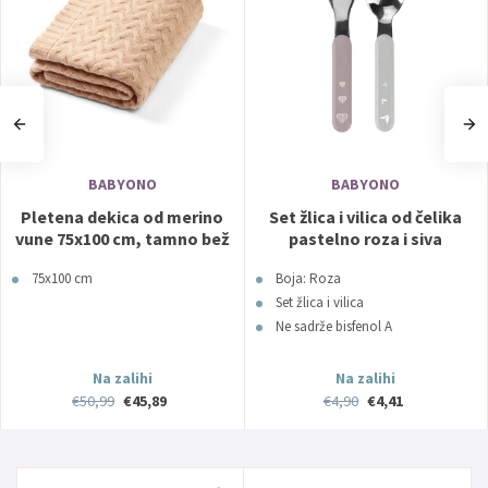
BABYONO
BABYONO
Pletena dekica od merino
Set žlica i vilica od čelika
vune 75x100 cm, tamno bež
pastelno roza i siva
BabyOno
BabyOno
75x100 cm
Boja: Roza
Set žlica i vilica
Ne sadrže bisfenol A
Na zalihi
Na zalihi
€50,99
€45,89
€4,90
€4,41