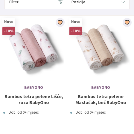
Filteri
Novo
Novo
-10%
-10%
BABYONO
BABYONO
Bambus tetra pelene Lišće,
Bambus tetra pelene
roza BabyOno
Maslačak, bež BabyOno
Dob: od 0+ mjeseci
Dob: od 0+ mjeseci