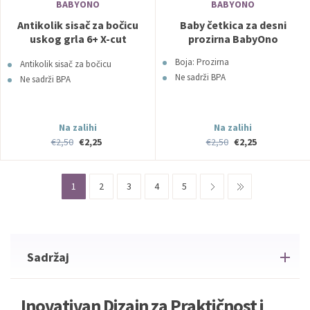
BABYONO
BABYONO
Antikolik sisač za bočicu
Baby četkica za desni
uskog grla 6+ X-cut
prozirna BabyOno
BabyOno
Boja: Prozirna
Antikolik sisač za bočicu
Ne sadrži BPA
Ne sadrži BPA
Na zalihi
Na zalihi
€2,50
€2,25
€2,50
€2,25
1
2
3
4
5
Sadržaj
Inovativan Dizajn za Praktičnost i