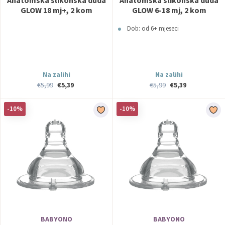
Anatomska slikonska duda
Anatomska slikonska duda
GLOW 18 mj+, 2 kom
GLOW 6-18 mj, 2 kom
BabyOno
BabyOno
Dob: od 6+ mjeseci
Na zalihi
Na zalihi
€5,99
€5,39
€5,99
€5,39
-10%
-10%
BABYONO
BABYONO