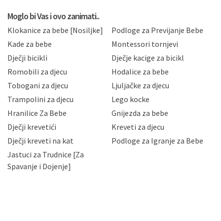
koju možete pročitati ovdje, sukladno Politici
privatnosti i kolačića koju možete pročitati ovdje i
Moglo bi Vas i ovo zanimati..
sukladno drugim primjenjivim propisima Republike
Klokanice za bebe [Nosiljke]
Podloge za Previjanje Bebe
Hrvatske, a uvijek uz primjenu odgovarajućih tehničkih i
sigurnosnih mjera zaštite osobnih podataka od
Kade za bebe
Montessori tornjevi
neovlaštenog pristupa, zlouporabe, otkrivanja,
Dječji bicikli
Dječje kacige za bicikl
gubitka ili uništenja. Mae.hr štiti privatnost svojih
korisnika i posjetitelja web stranica, čuva povjerljivost
Romobili za djecu
Hodalice za bebe
Vaših osobnih podataka te omogućava pristup i
Tobogani za djecu
Ljuljačke za djecu
priopćavanje osobnih podataka samo onim svojim
zaposlenicima kojima su isti potrebni radi provedbe
Trampolini za djecu
Lego kocke
njihovih poslovnih aktivnosti, a trećim osobama samo u
Hranilice Za Bebe
Gnijezda za bebe
slučajevima koji su dozvoljeni zakonima. Napominjemo
da možete u svako doba, u potpunosti ili djelomice,
Dječji krevetići
Kreveti za djecu
bez naknade i objašnjenja odustati od dane privole i
Dječji kreveti na kat
Podloge za Igranje za Bebe
zatražiti prestanak aktivnosti obrade Vaših osobnih
Jastuci za Trudnice [Za
podataka. Opoziv privole možete podnijeti poštom na
gore navedenu adresu ili e-mailom na adresu:
Spavanje i Dojenje]