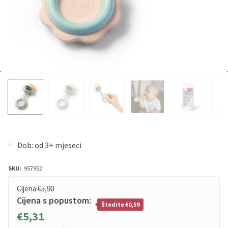
Dob: od 3+ mjeseci
SKU:
957952
Cijena:
€5,90
Cijena s popustom:
Štedite €0,59
€5,31