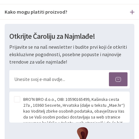
Kako mogu platiti proizvod?
Otkrijte Čaroliju za Najmlađe!
Prijavite se na naš newsletter i budite prvi koji će otkriti
ekskluzivne pogodnosti, posebne popuste i najnovije
trendove za vaše najmlađe!
BRO'N BRO d.o.o., OIB: 10590165499, Kašinska cesta
27a , 10360 Sesvete, Hrvatska (dalje u tekstu „Mae.hr“)
kao Voditelj zbirke osobnih podataka, obavještava Vas
da se Vaši osobni podaci dostavljaju sa web stranice
www.mae.hr (dalje u tekstu „web stranice“) i da će biti
obrađeni. Prihvaćanjem ove Izjave smatra se da
slobodno i izričito dajete privolu za prikupljanje i daljnju