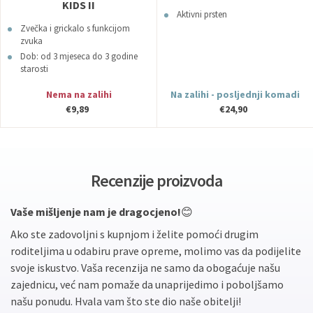
KIDS II
Aktivni prsten
Zvečka i grickalo s funkcijom
zvuka
Dob: od 3 mjeseca do 3 godine
starosti
Nema na zalihi
Na zalihi - posljednji komadi
€9,89
€24,90
Recenzije proizvoda
Vaše mišljenje nam je dragocjeno!
😊
Ako ste zadovoljni s kupnjom i želite pomoći drugim
roditeljima u odabiru prave opreme, molimo vas da podijelite
svoje iskustvo. Vaša recenzija ne samo da obogaćuje našu
zajednicu, već nam pomaže da unaprijedimo i poboljšamo
našu ponudu. Hvala vam što ste dio naše obitelji!