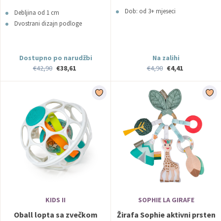
BabyOno
Dob: od 3+ mjeseci
Debljina od 1 cm
Dvostrani dizajn podloge
Dostupno po narudžbi
Na zalihi
€42,90
€38,61
€4,90
€4,41
KIDS II
SOPHIE LA GIRAFE
Oball lopta sa zvečkom
Žirafa Sophie aktivni prsten