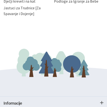
Dječji kreveti na kat
Podloge za Igranje za Bebe
zatražiti prestanak aktivnosti obrade Vaših osobnih
Jastuci za Trudnice [Za
podataka. Opoziv privole možete podnijeti poštom na
gore navedenu adresu ili e-mailom na adresu:
Spavanje i Dojenje]
Informacije