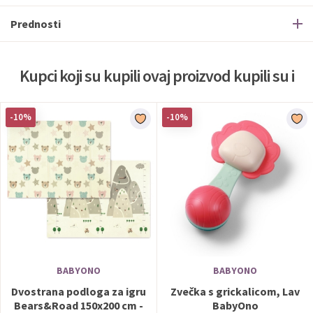
Prednosti
Kupci koji su kupili ovaj proizvod kupili su i
-10%
-10%
BABYONO
BABYONO
Dvostrana podloga za igru
Zvečka s grickalicom, Lav
Bears&Road 150x200 cm -
BabyOno