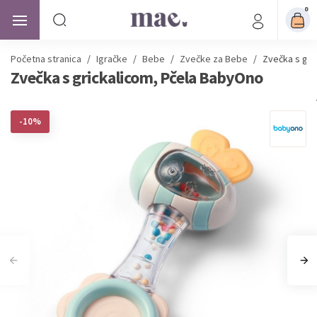
0
Početna stranica
/
Igračke
/
Bebe
/
Zvečke za Bebe
/
Zvečka s gri
Zvečka s grickalicom, Pčela BabyOno
-10%