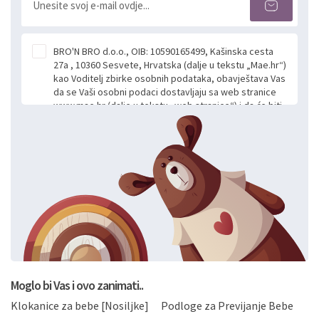
BRO'N BRO d.o.o., OIB: 10590165499, Kašinska cesta
27a , 10360 Sesvete, Hrvatska (dalje u tekstu „Mae.hr“)
kao Voditelj zbirke osobnih podataka, obavještava Vas
da se Vaši osobni podaci dostavljaju sa web stranice
www.mae.hr (dalje u tekstu „web stranice“) i da će biti
obrađeni. Prihvaćanjem ove Izjave smatra se da
slobodno i izričito dajete privolu za prikupljanje i daljnju
obradu Vaših osobnih podataka koje ustupate Mae.hr
putem ovih web stranica u svrhu odgovora i daljnje
komunikacije na Vaš upit poslan kroz kontakt obrazac.
Radi se o dobrovoljnom davanju podataka te ovu
Izjavu niste dužni prihvatiti odnosno niste dužni unositi
svoje osobne podatke u jednu od prijavnih
formi/obrazaca dostupnih na ovim web stranicama.
BRO'N BRO d.o.o. će s Vašim osobnim podacima
postupati sukladno Općoj uredbi o zaštiti podataka
koju možete pročitati ovdje, sukladno Politici
privatnosti i kolačića koju možete pročitati ovdje i
Moglo bi Vas i ovo zanimati..
sukladno drugim primjenjivim propisima Republike
Klokanice za bebe [Nosiljke]
Podloge za Previjanje Bebe
Hrvatske, a uvijek uz primjenu odgovarajućih tehničkih i