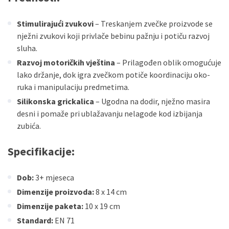
Stimulirajući zvukovi
– Treskanjem zvečke proizvode se
nježni zvukovi koji privlače bebinu pažnju i potiču razvoj
sluha.
Razvoj motoričkih vještina
– Prilagođen oblik omogućuje
lako držanje, dok igra zvečkom potiče koordinaciju oko-
ruka i manipulaciju predmetima.
Silikonska grickalica
– Ugodna na dodir, nježno masira
desni i pomaže pri ublažavanju nelagode kod izbijanja
zubića.
Specifikacije:
Dob:
3+ mjeseca
Dimenzije proizvoda:
8 x 14 cm
Dimenzije paketa:
10 x 19 cm
Standard:
EN 71