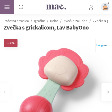
0
Početna stranica
/
Igračke
/
Bebe
/
Zvečke za Bebe
/
Zvečka s gri
Zvečka s grickalicom, Lav BabyOno
-10%