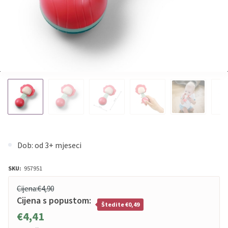
Dob: od 3+ mjeseci
SKU:
957951
Cijena:
€4,90
Cijena s popustom:
Štedite €0,49
€4,41