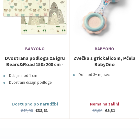
BABYONO
BABYONO
Dvostrana podloga za igru
Zvečka s grickalicom, Pčela
Bears&Road 150x200 cm -
BabyOno
BabyOno
Dob: od 3+ mjeseci
Debljina od 1 cm
Dvostrani dizajn podloge
Dostupno po narudžbi
Nema na zalihi
€42,90
€38,61
€5,90
€5,31