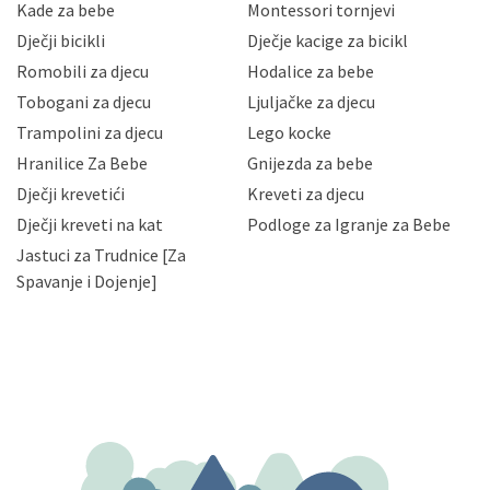
sigurnosnih mjera zaštite osobnih podataka od
Kade za bebe
Montessori tornjevi
neovlaštenog pristupa, zlouporabe, otkrivanja,
Dječji bicikli
Dječje kacige za bicikl
gubitka ili uništenja. Mae.hr štiti privatnost svojih
korisnika i posjetitelja web stranica, čuva povjerljivost
Romobili za djecu
Hodalice za bebe
Vaših osobnih podataka te omogućava pristup i
Tobogani za djecu
Ljuljačke za djecu
priopćavanje osobnih podataka samo onim svojim
zaposlenicima kojima su isti potrebni radi provedbe
Trampolini za djecu
Lego kocke
njihovih poslovnih aktivnosti, a trećim osobama samo u
Hranilice Za Bebe
Gnijezda za bebe
slučajevima koji su dozvoljeni zakonima. Napominjemo
da možete u svako doba, u potpunosti ili djelomice,
Dječji krevetići
Kreveti za djecu
bez naknade i objašnjenja odustati od dane privole i
Dječji kreveti na kat
Podloge za Igranje za Bebe
zatražiti prestanak aktivnosti obrade Vaših osobnih
Jastuci za Trudnice [Za
podataka. Opoziv privole možete podnijeti poštom na
gore navedenu adresu ili e-mailom na adresu:
Spavanje i Dojenje]