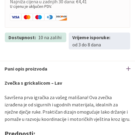
Najniža cijena u zadnjih 30 dana:
€4,41
U cijenu je uključen PDV.
Dostupnost:
10 na zalihi
Vrijeme isporuke:
od 3 do 8 dana
Puni opis proizvoda
Zvečka s grickalicom – Lav
Savršena prva igračka za vašeg mališana! Ova zvečka
izrađena je od sigurnih i ugodnih materijala, idealnih za
nježne dječje ruke. Praktičan dizajn omogućuje lako držanje i
pomaže u razvoju koordinacije i motoričkih vještina kroz igru.
Prednosti: