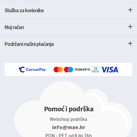
Služba za korisnike
Moj račun
Podržani načini plaćanja
Pomoć i podrška
Webshop podrška
info@mae.hr
PON - PET od 8 do 16h