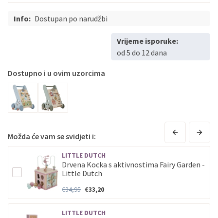
Sve banke
Master
Jednokratno
Info:
Dostupan po narudžbi
Sve banke
Maestro
Jednokratno
ECC
Discover
Jednokratno
Vrijeme isporuke:
od 5 do 12 dana
Dostupno i u ovim uzorcima
Možda će vam se svidjeti i:
LITTLE DUTCH
Drvena Kocka s aktivnostima Fairy Garden -
Little Dutch
€34,95
€33,20
LITTLE DUTCH