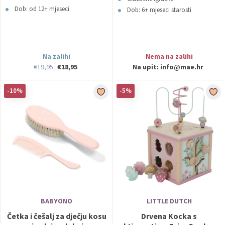
Dob: od 12+ mjeseci
Dob: 6+ mjeseci starosti
Na zalihi
Nema na zalihi
€19,95
€18,95
Na upit:
info@mae.hr
-10%
-5%
BABYONO
LITTLE DUTCH
Četka i češalj za dječju kosu
Drvena Kocka s