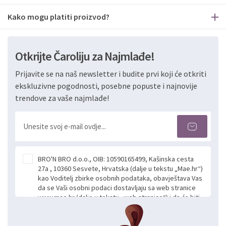
Kako mogu platiti proizvod?
Otkrijte Čaroliju za Najmlađe!
Prijavite se na naš newsletter i budite prvi koji će otkriti
ekskluzivne pogodnosti, posebne popuste i najnovije
trendove za vaše najmlađe!
BRO'N BRO d.o.o., OIB: 10590165499, Kašinska cesta
27a , 10360 Sesvete, Hrvatska (dalje u tekstu „Mae.hr“)
kao Voditelj zbirke osobnih podataka, obavještava Vas
da se Vaši osobni podaci dostavljaju sa web stranice
www.mae.hr (dalje u tekstu „web stranice“) i da će biti
obrađeni. Prihvaćanjem ove Izjave smatra se da
slobodno i izričito dajete privolu za prikupljanje i daljnju