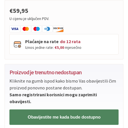
€59,95
U cijenu je uključen PDV.
Plaćanje na rate
do 12 rata
Iznos jedne rate:
€5,00
mjesečno
PBZ
Visa
do
12
rata
Proizvod je trenutno nedostupan
PBZ
Visa Premium
do
12
rata
Kliknite na gumb ispod kako bismo Vas obavijestili čim
Erste
Diners
do
12
rata
proizvod ponovno postane dostupan.
Erste
Maestro
do
12
rata
Samo registrirani korisnici mogu zaprimiti
Erste
Master
do
12
rata
obavijesti.
Erste
Visa
do
12
rata
Obavijestite me kada bude dostupno
Sve banke
Visa
Jednokratno