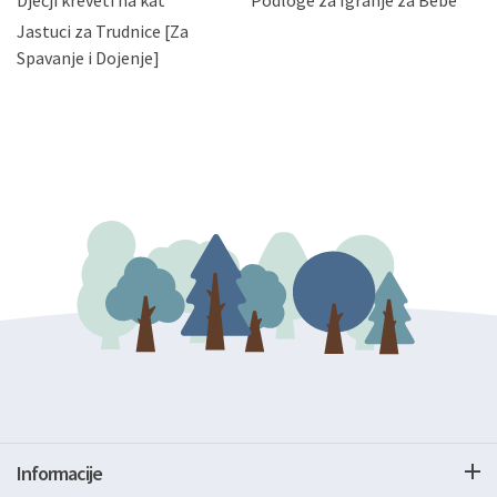
Dječji kreveti na kat
Podloge za Igranje za Bebe
zatražiti prestanak aktivnosti obrade Vaših osobnih
Jastuci za Trudnice [Za
podataka. Opoziv privole možete podnijeti poštom na
gore navedenu adresu ili e-mailom na adresu:
Spavanje i Dojenje]
Informacije