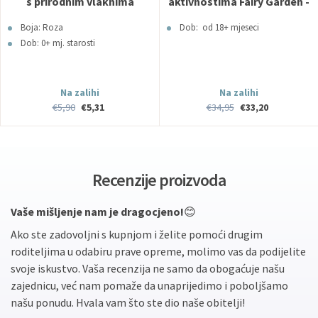
s prirodnim vlaknima
aktivnostima Fairy Garden -
supersoft rozi BabyOno
Little Dutch
Boja: Roza
Dob: od 18+ mjeseci
Dob: 0+ mj. starosti
Na zalihi
Na zalihi
€5,90
€5,31
€34,95
€33,20
Recenzije proizvoda
Vaše mišljenje nam je dragocjeno!
😊
Ako ste zadovoljni s kupnjom i želite pomoći drugim
roditeljima u odabiru prave opreme, molimo vas da podijelite
svoje iskustvo. Vaša recenzija ne samo da obogaćuje našu
zajednicu, već nam pomaže da unaprijedimo i poboljšamo
našu ponudu. Hvala vam što ste dio naše obitelji!