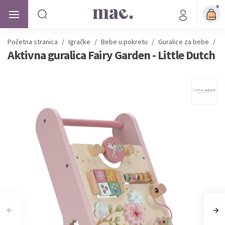
0
Početna stranica
/
Igračke
/
Bebe u pokretu
/
Guralice za bebe
/
A
Aktivna guralica Fairy Garden - Little Dutch