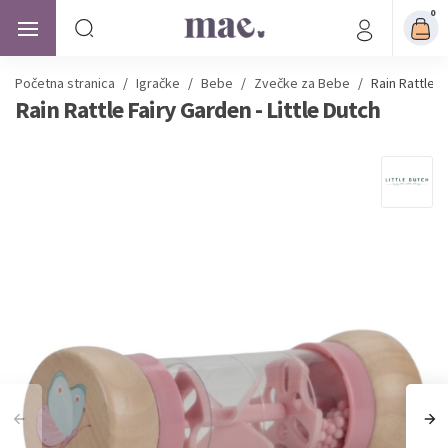
0
Početna stranica
/
Igračke
/
Bebe
/
Zvečke za Bebe
/
Rain Rattle F
Rain Rattle Fairy Garden - Little Dutch