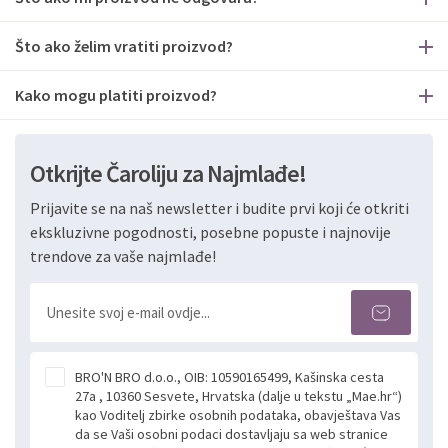
Što ako želim vratiti proizvod?
Kako mogu platiti proizvod?
Otkrijte Čaroliju za Najmlađe!
Prijavite se na naš newsletter i budite prvi koji će otkriti
ekskluzivne pogodnosti, posebne popuste i najnovije
trendove za vaše najmlađe!
BRO'N BRO d.o.o., OIB: 10590165499, Kašinska cesta
27a , 10360 Sesvete, Hrvatska (dalje u tekstu „Mae.hr“)
kao Voditelj zbirke osobnih podataka, obavještava Vas
da se Vaši osobni podaci dostavljaju sa web stranice