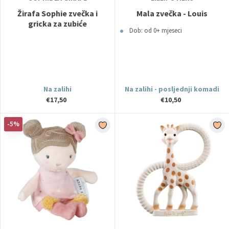
Žirafa Sophie zvečka i
Mala zvečka - Louis
gricka za zubiće
Dob: od 0+ mjeseci
Na zalihi
Na zalihi - posljednji komadi
€17,50
€10,50
-5%