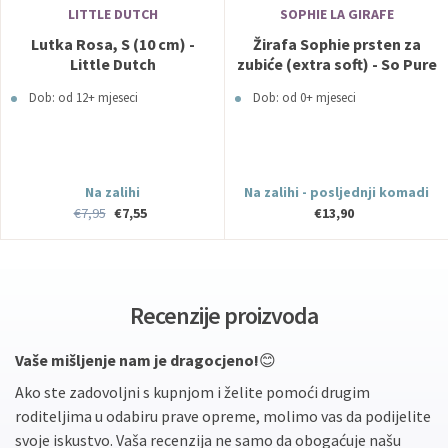
LITTLE DUTCH
SOPHIE LA GIRAFE
Lutka Rosa, S (10 cm) -
Žirafa Sophie prsten za
Little Dutch
zubiće (extra soft) - So Pure
Dob: od 12+ mjeseci
Dob: od 0+ mjeseci
Na zalihi
Na zalihi - posljednji komadi
€7,95
€7,55
€13,90
Recenzije proizvoda
Vaše mišljenje nam je dragocjeno!
😊
Ako ste zadovoljni s kupnjom i želite pomoći drugim
roditeljima u odabiru prave opreme, molimo vas da podijelite
svoje iskustvo. Vaša recenzija ne samo da obogaćuje našu