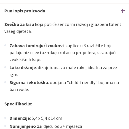
Puni opis proizvoda
Zvečka za kišu
koja potiče senzorni razvoj i glazbeni talent
vašeg djeteta.
Zabava i umirujući zvukovi
: kuglice u 3 različite boje
padaju niz cijev i uzrokuju rotaciju propelera, stvarajući
zvuk kišnih kapi.
Lako držanje
: dizajnirana za male ruke, idealna za prve
igre.
Sigurna i ekološka
: obojana "child-friendly" bojama na
bazi vode.
Specifikacije
:
Dimenzije
: 5,4 x 5,4 x 14 cm
Namijenjeno za
: djecu od 3+ mjeseca