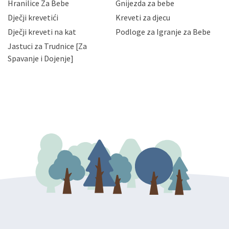
Hranilice Za Bebe
Gnijezda za bebe
slučajevima koji su dozvoljeni zakonima. Napominjemo
da možete u svako doba, u potpunosti ili djelomice,
Dječji krevetići
Kreveti za djecu
bez naknade i objašnjenja odustati od dane privole i
Dječji kreveti na kat
Podloge za Igranje za Bebe
zatražiti prestanak aktivnosti obrade Vaših osobnih
Jastuci za Trudnice [Za
podataka. Opoziv privole možete podnijeti poštom na
gore navedenu adresu ili e-mailom na adresu:
Spavanje i Dojenje]