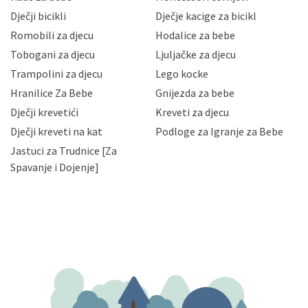
neovlaštenog pristupa, zlouporabe, otkrivanja,
Dječji bicikli
Dječje kacige za bicikl
gubitka ili uništenja. Mae.hr štiti privatnost svojih
korisnika i posjetitelja web stranica, čuva povjerljivost
Romobili za djecu
Hodalice za bebe
Vaših osobnih podataka te omogućava pristup i
Tobogani za djecu
Ljuljačke za djecu
priopćavanje osobnih podataka samo onim svojim
zaposlenicima kojima su isti potrebni radi provedbe
Trampolini za djecu
Lego kocke
njihovih poslovnih aktivnosti, a trećim osobama samo u
Hranilice Za Bebe
Gnijezda za bebe
slučajevima koji su dozvoljeni zakonima. Napominjemo
da možete u svako doba, u potpunosti ili djelomice,
Dječji krevetići
Kreveti za djecu
bez naknade i objašnjenja odustati od dane privole i
Dječji kreveti na kat
Podloge za Igranje za Bebe
zatražiti prestanak aktivnosti obrade Vaših osobnih
Jastuci za Trudnice [Za
podataka. Opoziv privole možete podnijeti poštom na
gore navedenu adresu ili e-mailom na adresu:
Spavanje i Dojenje]