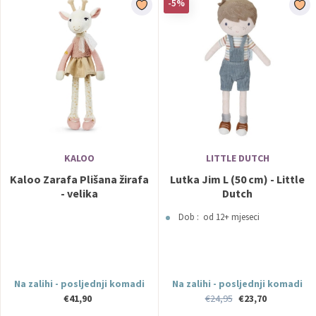
-5%
KALOO
LITTLE DUTCH
Kaloo Zarafa Plišana žirafa
Lutka Jim L (50 cm) - Little
- velika
Dutch
Dob : od 12+ mjeseci
Na zalihi - posljednji komadi
Na zalihi - posljednji komadi
€41,90
€24,95
€23,70