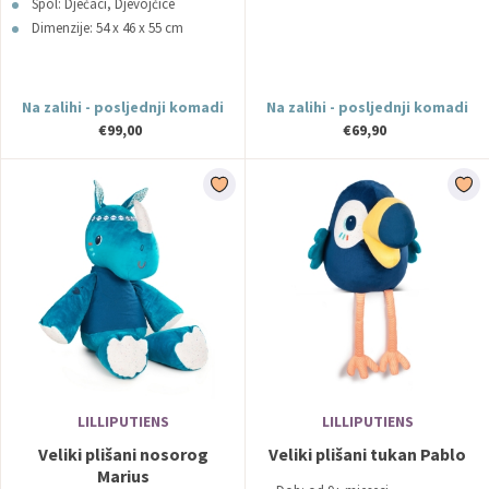
Spol: Dječaci, Djevojčice
Dimenzije: 54 x 46 x 55 cm
Na zalihi - posljednji komadi
Na zalihi - posljednji komadi
€99,00
€69,90
LILLIPUTIENS
LILLIPUTIENS
Veliki plišani nosorog
Veliki plišani tukan Pablo
Marius