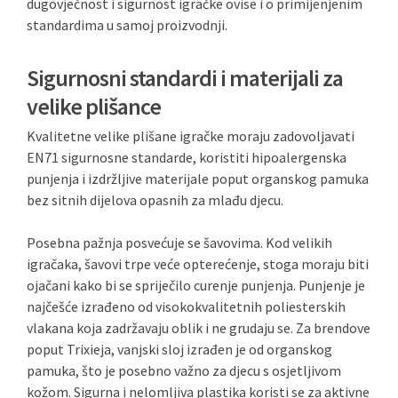
dugovječnost i sigurnost igračke ovise i o primijenjenim
standardima u samoj proizvodnji.
Sigurnosni standardi i materijali za
velike plišance
Kvalitetne velike plišane igračke moraju zadovoljavati
EN71 sigurnosne standarde, koristiti hipoalergenska
punjenja i izdržljive materijale poput organskog pamuka
bez sitnih dijelova opasnih za mlađu djecu.
Posebna pažnja posvećuje se šavovima. Kod velikih
igračaka, šavovi trpe veće opterećenje, stoga moraju biti
ojačani kako bi se spriječilo curenje punjenja. Punjenje je
najčešće izrađeno od visokokvalitetnih poliesterskih
vlakana koja zadržavaju oblik i ne grudaju se. Za brendove
poput Trixieja, vanjski sloj izrađen je od organskog
pamuka, što je posebno važno za djecu s osjetljivom
kožom. Sigurna i nelomljiva plastika koristi se za aktivne