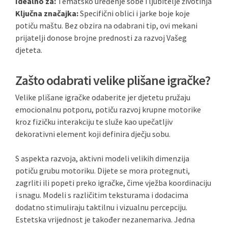
Idealno za:
Tematsko uređenje sobe i ljubitelje životinja
Ključna značajka:
Specifični oblici i jarke boje koje
potiču maštu. Bez obzira na odabrani tip, ovi mekani
prijatelji donose brojne prednosti za razvoj Vašeg
djeteta.
Zašto odabrati velike plišane igračke?
Velike plišane igračke odaberite jer djetetu pružaju
emocionalnu potporu, potiču razvoj krupne motorike
kroz fizičku interakciju te služe kao upečatljiv
dekorativni element koji definira dječju sobu.
S aspekta razvoja, aktivni modeli velikih dimenzija
potiču grubu motoriku. Dijete se mora protegnuti,
zagrliti ili popeti preko igračke, čime vježba koordinaciju
i snagu. Modeli s različitim teksturama i dodacima
dodatno stimuliraju taktilnu i vizualnu percepciju.
Estetska vrijednost je također nezanemariva. Jedna