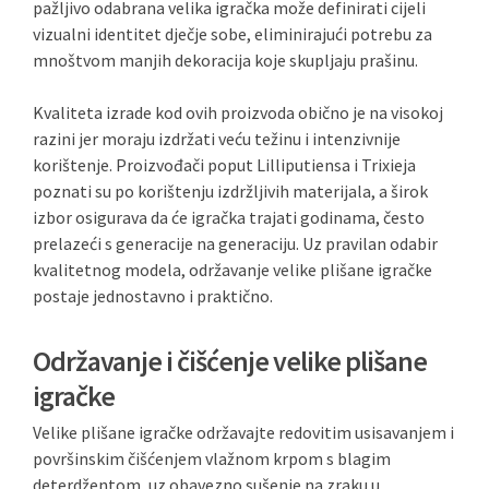
pažljivo odabrana velika igračka može definirati cijeli
vizualni identitet dječje sobe, eliminirajući potrebu za
mnoštvom manjih dekoracija koje skupljaju prašinu.
Kvaliteta izrade kod ovih proizvoda obično je na visokoj
razini jer moraju izdržati veću težinu i intenzivnije
korištenje. Proizvođači poput Lilliputiensa i Trixieja
poznati su po korištenju izdržljivih materijala, a širok
izbor osigurava da će igračka trajati godinama, često
prelazeći s generacije na generaciju. Uz pravilan odabir
kvalitetnog modela, održavanje velike plišane igračke
postaje jednostavno i praktično.
Održavanje i čišćenje velike plišane
igračke
Velike plišane igračke održavajte redovitim usisavanjem i
površinskim čišćenjem vlažnom krpom s blagim
deterdžentom, uz obavezno sušenje na zraku u