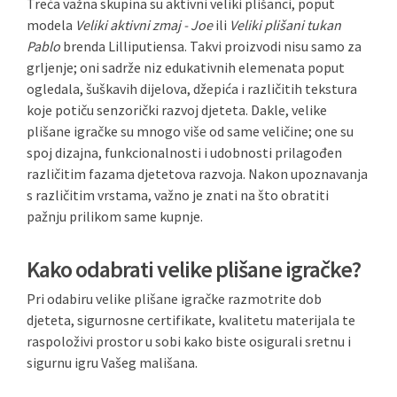
Treća važna skupina su aktivni veliki plišanci, poput
modela
Veliki aktivni zmaj - Joe
ili
Veliki plišani tukan
Pablo
brenda Lilliputiensa. Takvi proizvodi nisu samo za
grljenje; oni sadrže niz edukativnih elemenata poput
ogledala, šuškavih dijelova, džepića i različitih tekstura
koje potiču senzorički razvoj djeteta. Dakle, velike
plišane igračke su mnogo više od same veličine; one su
spoj dizajna, funkcionalnosti i udobnosti prilagođen
različitim fazama djetetova razvoja. Nakon upoznavanja
s različitim vrstama, važno je znati na što obratiti
pažnju prilikom same kupnje.
Kako odabrati velike plišane igračke?
Pri odabiru velike plišane igračke razmotrite dob
djeteta, sigurnosne certifikate, kvalitetu materijala te
raspoloživi prostor u sobi kako biste osigurali sretnu i
sigurnu igru Vašeg mališana.