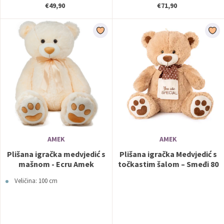
€49,90
€71,90
AMEK
AMEK
Plišana igračka medvjedić s
Plišana igračka Medvjedić s
mašnom - Ecru Amek
točkastim šalom – Smeđi 80
cm - Amek
Veličina: 100 cm