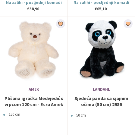
Na zalihi - posljednji komadi
Na zalihi - posljednji komadi
€38,90
€65,10
AMEK
LANDAHL
Plišana igračka Medvjedić s
Sjedeća panda sa sjajnim
vrpcom 120 cm - Ecru Amek
očima (50 cm) 2986
LANDAHL
120 cm
50 cm