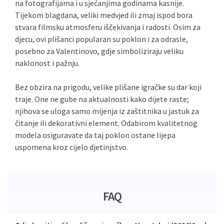
na fotografijama i u sjećanjima godinama kasnije.
Tijekom blagdana, veliki medvjed ili zmaj ispod bora
stvara filmsku atmosferu iščekivanja i radosti. Osim za
djecu, ovi plišanci popularan su poklon i za odrasle,
posebno za Valentinovo, gdje simboliziraju veliku
naklonost i pažnju.
Bez obzira na prigodu, velike plišane igračke su dar koji
traje. One ne gube na aktualnosti kako dijete raste;
njihova se uloga samo mijenja iz zaštitnika u jastuk za
čitanje ili dekorativni element. Odabirom kvalitetnog
modela osiguravate da taj poklon ostane lijepa
uspomena kroz cijelo djetinjstvo.
FAQ