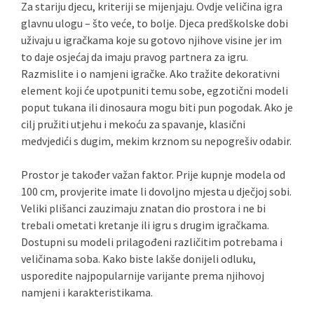
Za stariju djecu, kriteriji se mijenjaju. Ovdje veličina igra
glavnu ulogu – što veće, to bolje. Djeca predškolske dobi
uživaju u igračkama koje su gotovo njihove visine jer im
to daje osjećaj da imaju pravog partnera za igru.
Razmislite i o namjeni igračke. Ako tražite dekorativni
element koji će upotpuniti temu sobe, egzotični modeli
poput tukana ili dinosaura mogu biti pun pogodak. Ako je
cilj pružiti utjehu i mekoću za spavanje, klasični
medvjedići s dugim, mekim krznom su nepogrešiv odabir.
Prostor je također važan faktor. Prije kupnje modela od
100 cm, provjerite imate li dovoljno mjesta u dječjoj sobi.
Veliki plišanci zauzimaju znatan dio prostora i ne bi
trebali ometati kretanje ili igru s drugim igračkama.
Dostupni su modeli prilagođeni različitim potrebama i
veličinama soba. Kako biste lakše donijeli odluku,
usporedite najpopularnije varijante prema njihovoj
namjeni i karakteristikama.