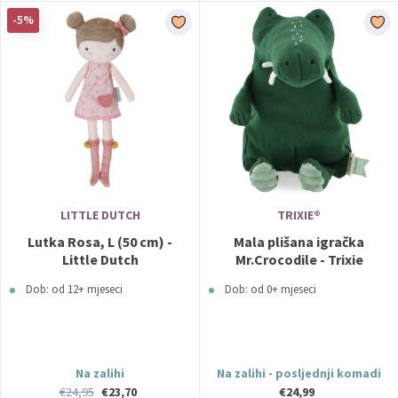
-5%
LITTLE DUTCH
TRIXIE®
Lutka Rosa, L (50 cm) -
Mala plišana igračka
Little Dutch
Mr.Crocodile - Trixie
Dob: od 12+ mjeseci
Dob: od 0+ mjeseci
Na zalihi
Na zalihi - posljednji komadi
€24,95
€23,70
€24,99