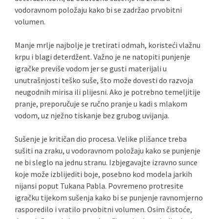
vodoravnom položaju kako bi se zadržao prvobitni
volumen.
Manje mrlje najbolje je tretirati odmah, koristeći vlažnu
krpu i blagi deterdžent. Važno je ne natopiti punjenje
igračke previše vodom jer se gusti materijali u
unutrašnjosti teško suše, što može dovesti do razvoja
neugodnih mirisa ili plijesni. Ako je potrebno temeljitije
pranje, preporučuje se ručno pranje u kadi s mlakom
vodom, uz nježno tiskanje bez grubog uvijanja.
Sušenje je kritičan dio procesa. Velike plišance treba
sušiti na zraku, u vodoravnom položaju kako se punjenje
ne bi sleglo na jednu stranu. Izbjegavajte izravno sunce
koje može izblijediti boje, posebno kod modela jarkih
nijansi poput Tukana Pabla. Povremeno protresite
igračku tijekom sušenja kako bi se punjenje ravnomjerno
rasporedilo i vratilo prvobitni volumen. Osim čistoće,