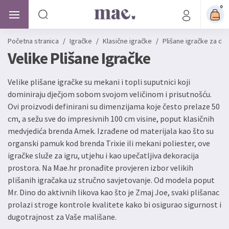
0
Početna stranica
/
Igračke
/
Klasične igračke
/
Plišane igračke za dj
Velike Plišane Igračke
Velike plišane igračke su mekani i topli suputnici koji
dominiraju dječjom sobom svojom veličinom i prisutnošću.
Ovi proizvodi definirani su dimenzijama koje često prelaze 50
cm, a sežu sve do impresivnih 100 cm visine, poput klasičnih
medvjedića brenda Amek. Izrađene od materijala kao što su
organski pamuk kod brenda Trixie ili mekani poliester, ove
igračke služe za igru, utjehu i kao upečatljiva dekoracija
prostora. Na Mae.hr pronađite provjeren izbor velikih
plišanih igračaka uz stručno savjetovanje. Od modela poput
Mr. Dino do aktivnih likova kao što je Zmaj Joe, svaki plišanac
prolazi stroge kontrole kvalitete kako bi osigurao sigurnost i
dugotrajnost za Vaše mališane.