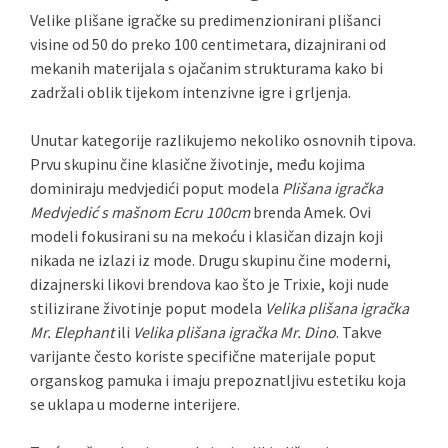
Velike plišane igračke su predimenzionirani plišanci
visine od 50 do preko 100 centimetara, dizajnirani od
mekanih materijala s ojačanim strukturama kako bi
zadržali oblik tijekom intenzivne igre i grljenja.
Unutar kategorije razlikujemo nekoliko osnovnih tipova.
Prvu skupinu čine klasične životinje, među kojima
dominiraju medvjedići poput modela
Plišana igračka
Medvjedić s mašnom Ecru 100cm
brenda Amek. Ovi
modeli fokusirani su na mekoću i klasičan dizajn koji
nikada ne izlazi iz mode. Drugu skupinu čine moderni,
dizajnerski likovi brendova kao što je Trixie, koji nude
stilizirane životinje poput modela
Velika plišana igračka
Mr. Elephant
ili
Velika plišana igračka Mr. Dino
. Takve
varijante često koriste specifične materijale poput
organskog pamuka i imaju prepoznatljivu estetiku koja
se uklapa u moderne interijere.