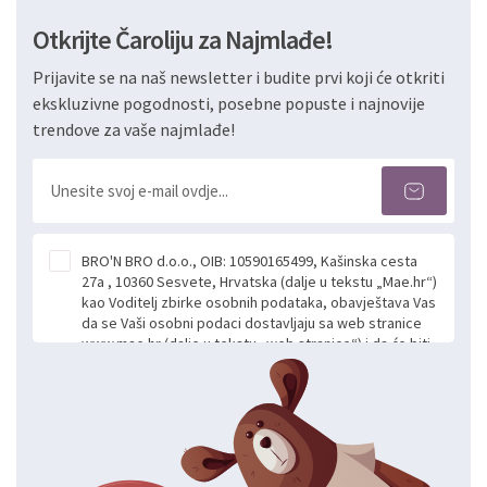
Otkrijte Čaroliju za Najmlađe!
Prijavite se na naš newsletter i budite prvi koji će otkriti
ekskluzivne pogodnosti, posebne popuste i najnovije
trendove za vaše najmlađe!
BRO'N BRO d.o.o., OIB: 10590165499, Kašinska cesta
27a , 10360 Sesvete, Hrvatska (dalje u tekstu „Mae.hr“)
kao Voditelj zbirke osobnih podataka, obavještava Vas
da se Vaši osobni podaci dostavljaju sa web stranice
www.mae.hr (dalje u tekstu „web stranice“) i da će biti
obrađeni. Prihvaćanjem ove Izjave smatra se da
slobodno i izričito dajete privolu za prikupljanje i daljnju
obradu Vaših osobnih podataka koje ustupate Mae.hr
putem ovih web stranica u svrhu odgovora i daljnje
komunikacije na Vaš upit poslan kroz kontakt obrazac.
Radi se o dobrovoljnom davanju podataka te ovu