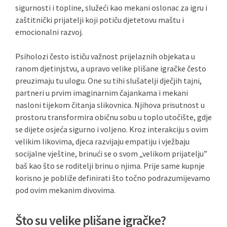
sigurnosti i topline, služeći kao mekani oslonac za igru i
zaštitnički prijatelji koji potiču djetetovu maštu i
emocionalni razvoj.
Psiholozi često ističu važnost prijelaznih objekata u
ranom djetinjstvu, a upravo velike plišane igračke često
preuzimaju tu ulogu. One su tihi slušatelji dječjih tajni,
partneri u prvim imaginarnim čajankama i mekani
nasloni tijekom čitanja slikovnica. Njihova prisutnost u
prostoru transformira običnu sobu u toplo utočište, gdje
se dijete osjeća sigurno i voljeno. Kroz interakciju s ovim
velikim likovima, djeca razvijaju empatiju i vježbaju
socijalne vještine, brinući se o svom „velikom prijatelju”
baš kao što se roditelji brinu o njima. Prije same kupnje
korisno je pobliže definirati što točno podrazumijevamo
pod ovim mekanim divovima.
Što su velike plišane igračke?