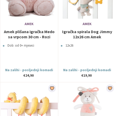
AMEK
AMEK
Amek plišana igračka Medo
Igračka spirala Dog Jimmy
sa vrpcom 30 cm - Rozi
12x26 cm Amek
Dob: od 0+ mjeseci
12x26
Na zalihi - posljednji komadi
Na zalihi - posljednji komadi
€24,90
€19,90