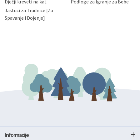
Dječji kreveti na kat
Podloge za Igranje za Bebe
zatražiti prestanak aktivnosti obrade Vaših osobnih
Jastuci za Trudnice [Za
podataka. Opoziv privole možete podnijeti poštom na
gore navedenu adresu ili e-mailom na adresu:
Spavanje i Dojenje]
Informacije