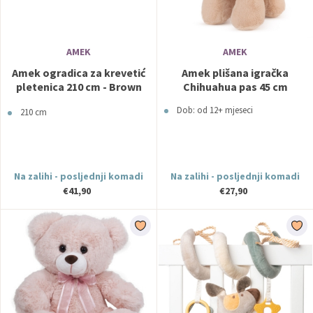
AMEK
AMEK
Amek ogradica za krevetić
Amek plišana igračka
pletenica 210 cm - Brown
Chihuahua pas 45 cm
Beige
Dob: od 12+ mjeseci
210 cm
Na zalihi - posljednji komadi
Na zalihi - posljednji komadi
€41,90
€27,90