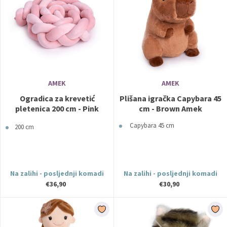
AMEK
AMEK
Ogradica za krevetić
Plišana igračka Capybara 45
pletenica 200 cm - Pink
cm - Brown Amek
Amek
Capybara 45 cm
200 cm
Na zalihi - posljednji komadi
Na zalihi - posljednji komadi
€36,90
€30,90