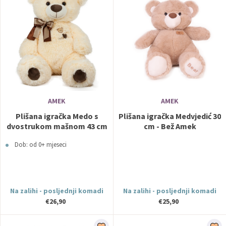
AMEK
AMEK
Plišana igračka Medo s
Plišana igračka Medvjedić 30
dvostrukom mašnom 43 cm
cm - Bež Amek
- Beige Amek
Dob: od 0+ mjeseci
Na zalihi - posljednji komadi
Na zalihi - posljednji komadi
€26,90
€25,90