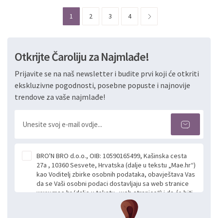
1
2
3
4
Otkrijte Čaroliju za Najmlađe!
Prijavite se na naš newsletter i budite prvi koji će otkriti
ekskluzivne pogodnosti, posebne popuste i najnovije
trendove za vaše najmlađe!
BRO'N BRO d.o.o., OIB: 10590165499, Kašinska cesta
27a , 10360 Sesvete, Hrvatska (dalje u tekstu „Mae.hr“)
kao Voditelj zbirke osobnih podataka, obavještava Vas
da se Vaši osobni podaci dostavljaju sa web stranice
www.mae.hr (dalje u tekstu „web stranice“) i da će biti
obrađeni. Prihvaćanjem ove Izjave smatra se da
slobodno i izričito dajete privolu za prikupljanje i daljnju