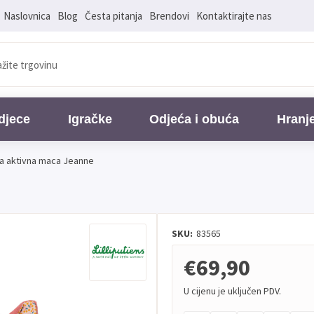
Naslovnica
Blog
Česta pitanja
Brendovi
Kontaktirajte nas
djece
Igračke
Odjeća i obuća
Hranj
ka aktivna maca Jeanne
SKU:
83565
€69,90
U cijenu je uključen PDV.