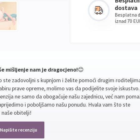
Besplatn
dostava
Besplatna 
iznad 70 EU
še mišljenje nam je dragocjeno!
😊
 ste zadovoljni s kupnjom i želite pomoći drugim roditeljim
biru prave opreme, molimo vas da podijelite svoje iskustvo
cenzija ne samo da obogaćuje našu zajednicu, već nam poma
aprijedimo i poboljšamo našu ponudu. Hvala vam što ste
 naše obitelji!
Napišite recenziju