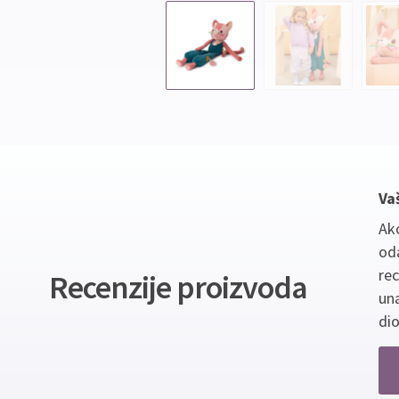
Va
Ako
oda
re
Recenzije proizvoda
un
dio