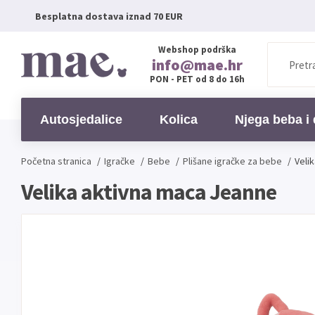
Besplatna dostava iznad 70 EUR
Webshop podrška
info@mae.hr
PON - PET od 8 do 16h
Autosjedalice
Kolica
Njega beba i 
Početna stranica
/
Igračke
/
Bebe
/
Plišane igračke za bebe
/
Veli
Velika aktivna maca Jeanne