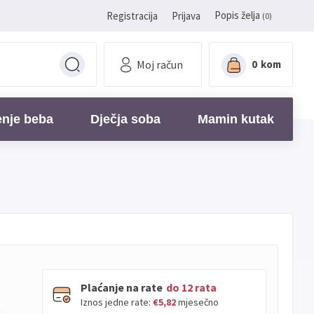
Popis želja
Registracija
Prijava
(0)
Moj račun
0
kom
enje beba
Dječja soba
Mamin kutak
Plaćanje na rate
do 12 rata
Iznos jedne rate:
€5,82
mjesečno