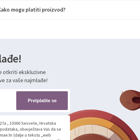
Kako mogu platiti proizvod?
lađe!
e otkriti ekskluzivne
ve za vaše najmlađe!
Pretplatite se
 27a , 10360 Sesvete, Hrvatska
h podataka, obavještava Vas da se
mae.hr (dalje u tekstu „web