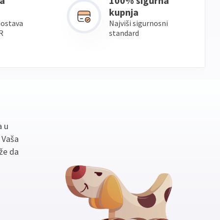
a
100% sigurna
kupnja
dostava
Najviši sigurnosni
R
standard
a u
. Vaša
že da