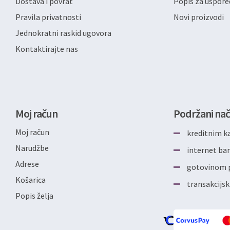
Dostava i povrat
Popis za uspore
Pravila privatnosti
Novi proizvodi
Jednokratni raskid ugovora
Kontaktirajte nas
Moj račun
Podržani nač
Moj račun
kreditnim k
Narudžbe
internet b
Adrese
gotovinom p
Košarica
transakcijsk
Popis želja