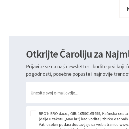
Otkrijte Čaroliju za Najm
Prijavite se na naš newsletter i budite prvi koji ć
pogodnosti, posebne popuste i najnovije trendo
BRO'N BRO d.o.o., OIB: 10590165499, Kašinska cesta
(dalje u tekstu „Mae.hr“) kao Voditelj zbirke osobni
Vaši osobni podaci dostavljaju sa web stranice www.