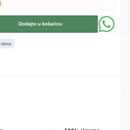
PBZ
Visa
do
12
rata
Dodajte u košaricu
Visa
PBZ
do
12
rata
Premium
Erste
Diners
do
12
rata
8 dana
Erste
Maestro
do
12
rata
Erste
Master
do
12
rata
Erste
Visa
do
12
rata
Sve
Visa
Jednokratno
banke
Sve
Master
Jednokratno
banke
Sve
Maestro
Jednokratno
banke
ECC
Discover
Jednokratno