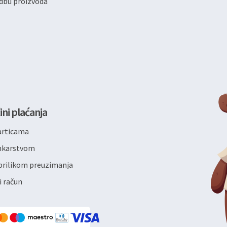
dbu proizvoda
ini plaćanja
articama
ankarstvom
rilikom preuzimanja
i račun