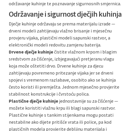
održavanje kuhinje te poznavanje sigurnosnih smjernica.
Održavanje i sigurnost dječjih kuhinja
Dječje kuhinje održavaju se prema materijalu izrade —
drveni modeli zahtijevaju vlažno brisanje i mjesečnu
provjeru vijaka, plastični modeli sapunski rastvor, a
elektronički modeli redovitu zamjenu baterija.
Drvene dječje kuhinje
čistite vlažnom krpom i blagim
sredstvom za čišćenje, izbjegavajući pretjeranu vlagu
koja može oštetiti drvo. Drvene kuhinje za djecu
zahtijevaju povremeno pritezanje vijaka jer se drveni
spojevi s vremenom razlabave, osobito ako se kuhinja
često koristi ili premješta. Jednom mjesečno provjerite
stabilnost konstrukcije i čvrstoću polica.
Plastične dječje kuhinje
jednostavnije su za čišćenje —
možete koristiti vlažnu krpu ili blagi sapunski rastvor.
Plastične kuhinje s tankim stijenkama mogu postati
nestabilne ako dijete pritišće vrata ili police, pa kod
plastičnih modela provjerite debljinu materijala i