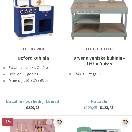
LE TOY VAN
LITTLE DUTCH
Oxford kuhinja
Drvena vanjska kuhinja -
Little Dutch
Posebne oznake: Održivo
Dob: od 3+ godine
Dob: od 3+ godine
Dimenzije: 90 x 35 x 63 cm
Na zalihi - posljednji komadi
Na zalihi
€229,95
€129,95
€123,45
-5%