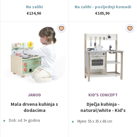
Na zalihi
Na zalihi - posljednji komadi
€134,90
€105,90
JANOD
KID'S CONCEPT
Mala drvena kuhinja s
Dječja kuhinja -
dodacima
natural/white - Kid's
Concept
Dob: od 3+ godina
Mjere: 55 x 35 x 68 cm