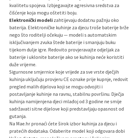
kvalitetu spojeva. Izbjegavajte agresivna sredstva za
čišćenje koja mogu oštetiti boju.
Elektronički modeli
zahtijevaju dodatnu pažnju oko
baterija. Elektroničke kuhinje za djecu troše baterije brže
nego što roditelji očekuju — modeli s automatskim
isključivanjem zvuka štede baterije i smanjuju buku
tijekom dulje igre. Redovito provjeravajte odjeljak za
baterije i uklonite baterije ako se kuhinja neće koristiti
duže vrijeme.
Sigurnosne smjernice koje vrijede za sve vrste dječjih
kuhinja uključuju provjeru CE oznake prije kupnje, redovit
pregled malih dijelova koji se mogu odvojiti i
postavljanje kuhinje na ravnu, stabilnu površinu. Dječja
kuhinja namijenjena djeci mlađoj od 3 godine ne smije
sadržavati sitne dijelove koji predstavljaju opasnost od
gutanja.
Na Mae.hr pronaći ćete širok izbor kuhinja za djecu i
pratećih dodataka. Odaberite model koji odgovara dobi