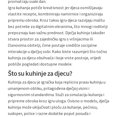
promatraju svaki dan.
Igra kuhanja potiče kreativnost jer djeca osmišljavaju
vlastite recepte, kombiniraju namirnice i organiziraju
pripremu obroka. Kroz takvu igru djeca razvijaju maštu
bez potrebe za digitalnim ekranima, što mnogi roditelji
prepoznaju kao važnu prednost. Dječja kuhinja također
stvara prostor za zajedničku igru s vršnjacima ili
članovima obitelji, čime postaje središte socijalne
interakcije u dječjoj sobi. Kako biste razumjeli što točno
kuhinja za djecu obuhvaća i koje vrste postoje, vrijedi
pobliže pogledati dostupne modele.
Što su kuhinje za djecu?
Kuhinja za djecu je igračka koja replicira pravu kuhinju u
umanjenom obliku, prilagođena dječjoj visini i
sigurnosnim standardima. Služi za simulaciju kuhanja i
pripreme obroka kroz igru uloga. Ovisno o modelu, dječja
kuhinja može uključivati ploču za kuhanje, pećnicu,
sudoper, police i razne dodatke poput posuđa i