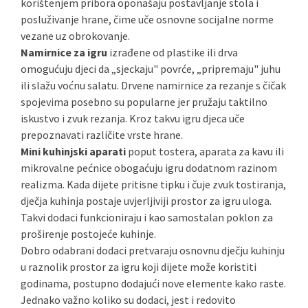
korištenjem pribora oponašaju postavljanje stola i
posluživanje hrane, čime uče osnovne socijalne norme
vezane uz obrokovanje.
Namirnice za igru
izrađene od plastike ili drva
omogućuju djeci da „sjeckaju" povrće, „pripremaju" juhu
ili slažu voćnu salatu. Drvene namirnice za rezanje s čičak
spojevima posebno su popularne jer pružaju taktilno
iskustvo i zvuk rezanja. Kroz takvu igru djeca uče
prepoznavati različite vrste hrane.
Mini kuhinjski aparati
poput tostera, aparata za kavu ili
mikrovalne pećnice obogaćuju igru dodatnom razinom
realizma. Kada dijete pritisne tipku i čuje zvuk tostiranja,
dječja kuhinja postaje uvjerljiviji prostor za igru uloga.
Takvi dodaci funkcioniraju i kao samostalan poklon za
proširenje postojeće kuhinje.
Dobro odabrani dodaci pretvaraju osnovnu dječju kuhinju
u raznolik prostor za igru koji dijete može koristiti
godinama, postupno dodajući nove elemente kako raste.
Jednako važno koliko su dodaci, jest i redovito