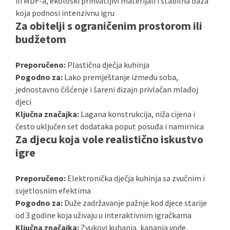
ili MDF-a, ekološki prihvatljivi materijali i stabilna baza
koja podnosi intenzivnu igru
Za obitelji s ograničenim prostorom ili
budžetom
Preporučeno:
Plastična dječja kuhinja
Pogodno za:
Lako premještanje između soba,
jednostavno čišćenje i šareni dizajn privlačan mlađoj
djeci
Ključna značajka:
Lagana konstrukcija, niža cijena i
često uključen set dodataka poput posuđa i namirnica
Za djecu koja vole realistično iskustvo
igre
Preporučeno:
Elektronička dječja kuhinja sa zvučnim i
svjetlosnim efektima
Pogodno za:
Duže zadržavanje pažnje kod djece starije
od 3 godine koja uživaju u interaktivnim igračkama
Ključna značajka:
Zvukovi kuhanja, kapanja vode,