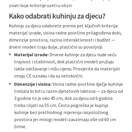
znati koje kriterije uzeti u obzir.
Kako odabrati kuhinju za djecu?
Kuhinju za djecu odabirete prema pet ključnih kriterija:
materijal izrade, visina radne površine prilagođena dobi,
dimenzije prostora, razina interaktivnosti i budžet —
drveni modeli traju dulje, plastični su povoljniji.
Materijal izrade:
Drvene kuhinje za djecu nude veću
trajnost i stabilnost, dok plastični modeli pružaju
lakše održavanje i nižu cijenu. Provjerite da materijali
imaju CE oznaku i da su netoksični.
Dimenzije i visina:
Visina radne površine dječje kuhinje
trebala bi biti u razini djetetovih laktova — za djecu od
3 godine to je oko 45 cm, dok za djecu od 6 godina
treba ciljati na 55 cm. Česta pogreška je kupnja
kuhinje bez prethodnog mjerenja raspoloživog
prostora jer mnogi modeli zauzimaju više od 60 cm
širine.