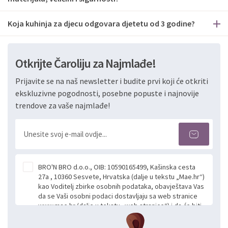
Koja kuhinja za djecu odgovara djetetu od 3 godine?
Otkrijte Čaroliju za Najmlađe!
Prijavite se na naš newsletter i budite prvi koji će otkriti
ekskluzivne pogodnosti, posebne popuste i najnovije
trendove za vaše najmlađe!
BRO'N BRO d.o.o., OIB: 10590165499, Kašinska cesta
27a , 10360 Sesvete, Hrvatska (dalje u tekstu „Mae.hr“)
kao Voditelj zbirke osobnih podataka, obavještava Vas
da se Vaši osobni podaci dostavljaju sa web stranice
www.mae.hr (dalje u tekstu „web stranice“) i da će biti
obrađeni. Prihvaćanjem ove Izjave smatra se da
slobodno i izričito dajete privolu za prikupljanje i daljnju