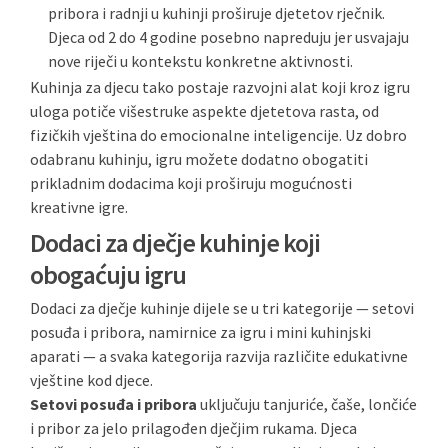
pribora i radnji u kuhinji proširuje djetetov rječnik.
Djeca od 2 do 4 godine posebno napreduju jer usvajaju
nove riječi u kontekstu konkretne aktivnosti.
Kuhinja za djecu tako postaje razvojni alat koji kroz igru
uloga potiče višestruke aspekte djetetova rasta, od
fizičkih vještina do emocionalne inteligencije. Uz dobro
odabranu kuhinju, igru možete dodatno obogatiti
prikladnim dodacima koji proširuju mogućnosti
kreativne igre.
Dodaci za dječje kuhinje koji
obogaćuju igru
Dodaci za dječje kuhinje dijele se u tri kategorije — setovi
posuđa i pribora, namirnice za igru i mini kuhinjski
aparati — a svaka kategorija razvija različite edukativne
vještine kod djece.
Setovi posuđa i pribora
uključuju tanjuriće, čaše, lončiće
i pribor za jelo prilagođen dječjim rukama. Djeca