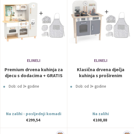
ELINELI
ELINELI
Premium drvena kuhinja za
Klasična drvena dječja
djecu s dodacima + GRATIS
kuhinja s proširenim
kuharska odora
dodacima + GRATIS
Dob: od 3+ godine
Dob: od 3+ godine
kuharska uniforma
Na zalihi - posljednji komadi
Na zalihi
€299,54
€108,88