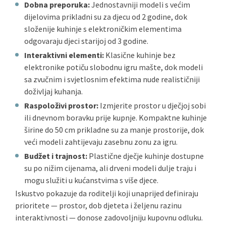
Dobna preporuka:
Jednostavniji modeli s većim
dijelovima prikladni su za djecu od 2 godine, dok
složenije kuhinje s elektroničkim elementima
odgovaraju djeci starijoj od 3 godine.
Interaktivni elementi:
Klasične kuhinje bez
elektronike potiču slobodnu igru mašte, dok modeli
sa zvučnim i svjetlosnim efektima nude realističniji
doživljaj kuhanja.
Raspoloživi prostor:
Izmjerite prostor u dječjoj sobi
ili dnevnom boravku prije kupnje. Kompaktne kuhinje
širine do 50 cm prikladne su za manje prostorije, dok
veći modeli zahtijevaju zasebnu zonu za igru.
Budžet i trajnost:
Plastične dječje kuhinje dostupne
su po nižim cijenama, ali drveni modeli dulje traju i
mogu služiti u kućanstvima s više djece.
Iskustvo pokazuje da roditelji koji unaprijed definiraju
prioritete — prostor, dob djeteta i željenu razinu
interaktivnosti — donose zadovoljniju kupovnu odluku.