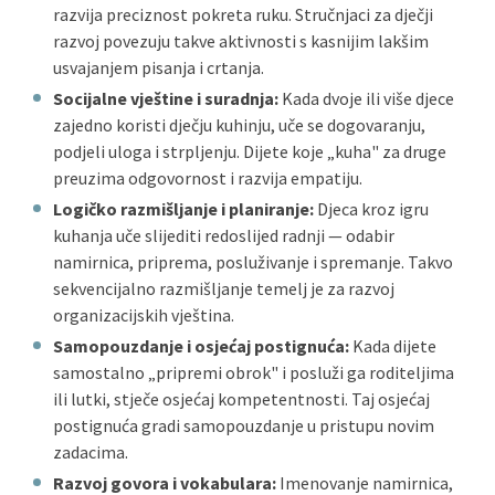
razvija preciznost pokreta ruku. Stručnjaci za dječji
razvoj povezuju takve aktivnosti s kasnijim lakšim
usvajanjem pisanja i crtanja.
Socijalne vještine i suradnja:
Kada dvoje ili više djece
zajedno koristi dječju kuhinju, uče se dogovaranju,
podjeli uloga i strpljenju. Dijete koje „kuha" za druge
preuzima odgovornost i razvija empatiju.
Logičko razmišljanje i planiranje:
Djeca kroz igru
kuhanja uče slijediti redoslijed radnji — odabir
namirnica, priprema, posluživanje i spremanje. Takvo
sekvencijalno razmišljanje temelj je za razvoj
organizacijskih vještina.
Samopouzdanje i osjećaj postignuća:
Kada dijete
samostalno „pripremi obrok" i posluži ga roditeljima
ili lutki, stječe osjećaj kompetentnosti. Taj osjećaj
postignuća gradi samopouzdanje u pristupu novim
zadacima.
Razvoj govora i vokabulara:
Imenovanje namirnica,