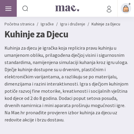
0
Početna stranica
/
Igračke
/
Igra i druženje
/
Kuhinje za Djecu
Kuhinje za Djecu
Kuhinja za djecu je igračka koja replicira pravu kuhinju u
umanjenom obliku, prilagođena dječjoj visini i sigurnosnim
standardima, namijenjena simulaciji kuhanja kroz igru uloga.
Dječje kuhinje dostupne su u drvenim, plastičnim i
elektroničkim varijantama, a razlikuju se po materijalu,
dimenzijama i razini interaktivnosti. Igra s dječjom kuhinjom
potiče razvoj fine motorike, kreativnosti i socijalnih vještina
kod djece od 2 do 8 godina. Dodaci poput setova posuđa,
drvenih namirnica i mini aparata proširuju mogućnosti igre.
Na Mae.hr pronađite provjeren izbor kuhinja za djecu uz
redovite akcije i brzu dostavu.