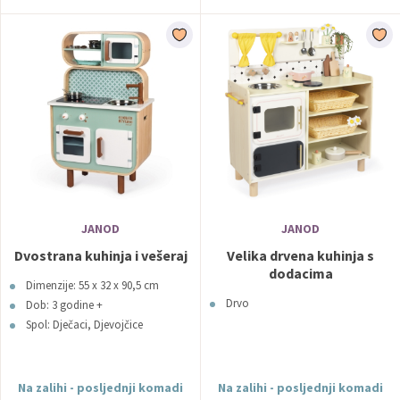
JANOD
JANOD
Dvostrana kuhinja i vešeraj
Velika drvena kuhinja s
dodacima
Dimenzije: 55 x 32 x 90,5 cm
Drvo
Dob: 3 godine +
Spol: Dječaci, Djevojčice
Na zalihi - posljednji komadi
Na zalihi - posljednji komadi