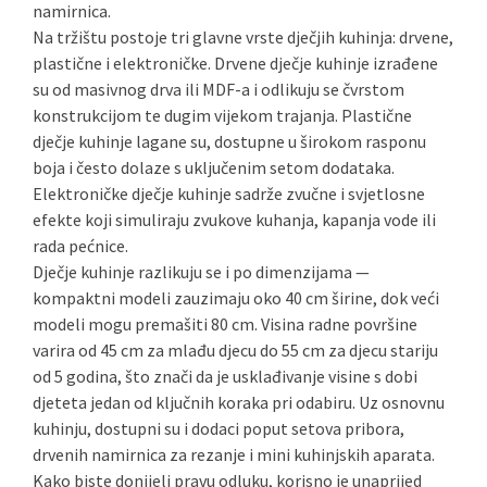
namirnica.
Na tržištu postoje tri glavne vrste dječjih kuhinja: drvene,
plastične i elektroničke. Drvene dječje kuhinje izrađene
su od masivnog drva ili MDF-a i odlikuju se čvrstom
konstrukcijom te dugim vijekom trajanja. Plastične
dječje kuhinje lagane su, dostupne u širokom rasponu
boja i često dolaze s uključenim setom dodataka.
Elektroničke dječje kuhinje sadrže zvučne i svjetlosne
efekte koji simuliraju zvukove kuhanja, kapanja vode ili
rada pećnice.
Dječje kuhinje razlikuju se i po dimenzijama —
kompaktni modeli zauzimaju oko 40 cm širine, dok veći
modeli mogu premašiti 80 cm. Visina radne površine
varira od 45 cm za mlađu djecu do 55 cm za djecu stariju
od 5 godina, što znači da je usklađivanje visine s dobi
djeteta jedan od ključnih koraka pri odabiru. Uz osnovnu
kuhinju, dostupni su i dodaci poput setova pribora,
drvenih namirnica za rezanje i mini kuhinjskih aparata.
Kako biste donijeli pravu odluku, korisno je unaprijed