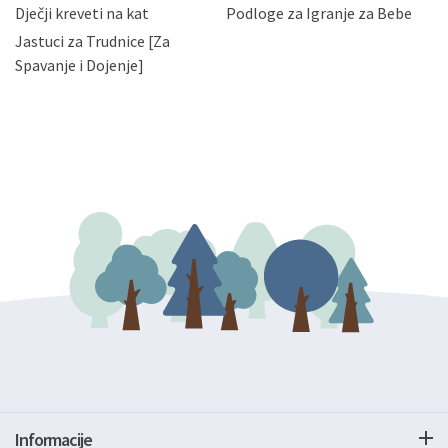
bez naknade i objašnjenja odustati od dane privole i
Dječji kreveti na kat
Podloge za Igranje za Bebe
zatražiti prestanak aktivnosti obrade Vaših osobnih
Jastuci za Trudnice [Za
podataka. Opoziv privole možete podnijeti poštom na
gore navedenu adresu ili e-mailom na adresu:
Spavanje i Dojenje]
Informacije