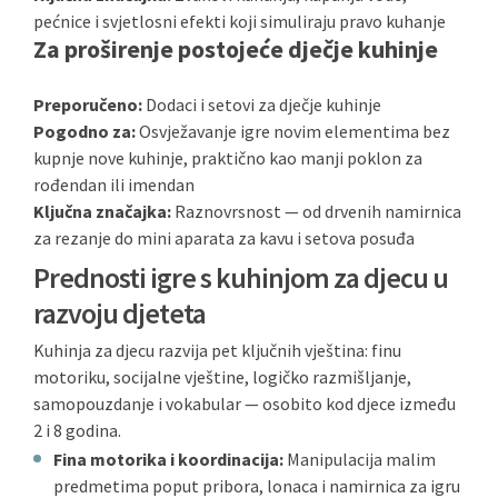
pećnice i svjetlosni efekti koji simuliraju pravo kuhanje
Za proširenje postojeće dječje kuhinje
Preporučeno:
Dodaci i setovi za dječje kuhinje
Pogodno za:
Osvježavanje igre novim elementima bez
kupnje nove kuhinje, praktično kao manji poklon za
rođendan ili imendan
Ključna značajka:
Raznovrsnost — od drvenih namirnica
za rezanje do mini aparata za kavu i setova posuđa
Prednosti igre s kuhinjom za djecu u
razvoju djeteta
Kuhinja za djecu razvija pet ključnih vještina: finu
motoriku, socijalne vještine, logičko razmišljanje,
samopouzdanje i vokabular — osobito kod djece između
2 i 8 godina.
Fina motorika i koordinacija:
Manipulacija malim
predmetima poput pribora, lonaca i namirnica za igru