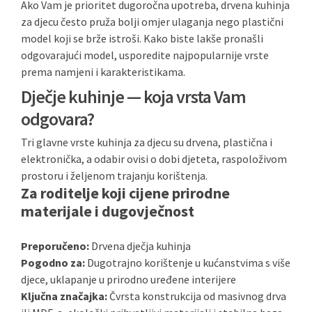
Ako Vam je prioritet dugoročna upotreba, drvena kuhinja
za djecu često pruža bolji omjer ulaganja nego plastični
model koji se brže istroši. Kako biste lakše pronašli
odgovarajući model, usporedite najpopularnije vrste
prema namjeni i karakteristikama.
Dječje kuhinje — koja vrsta Vam
odgovara?
Tri glavne vrste kuhinja za djecu su drvena, plastična i
elektronička, a odabir ovisi o dobi djeteta, raspoloživom
prostoru i željenom trajanju korištenja.
Za roditelje koji cijene prirodne
materijale i dugovječnost
Preporučeno:
Drvena dječja kuhinja
Pogodno za:
Dugotrajno korištenje u kućanstvima s više
djece, uklapanje u prirodno uređene interijere
Ključna značajka:
Čvrsta konstrukcija od masivnog drva