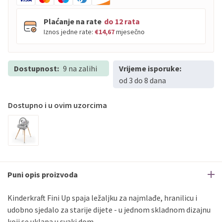
Plaćanje na rate
do 12 rata
Iznos jedne rate:
€14,67
mjesečno
Dostupnost:
PBZ
9 na zalihi
Visa
Vrijeme isporuke:
do
12
rata
od 3 do 8 dana
PBZ
Visa Premium
do
12
rata
Erste
Diners
do
12
rata
Dostupno i u ovim uzorcima
Erste
Maestro
do
12
rata
Erste
Master
do
12
rata
Erste
Visa
do
12
rata
Sve banke
Visa
Jednokratno
Puni opis proizvoda
Sve banke
Master
Jednokratno
Sve banke
Maestro
Jednokratno
Kinderkraft Fini Up spaja ležaljku za najmlađe, hranilicu i
udobno sjedalo za starije dijete - u jednom skladnom dizajnu
ECC
Discover
Jednokratno
koji se uklapa u svaki dom.