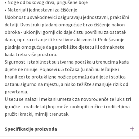
• Noge od bukovog drva, prigušene boje
• Materijali jednostavni za čišćenje
Udobnost u svakodnevici osiguravaju jednostavni, praktični
detalji. Dvostruki pladanj omogućuje brzo čišćenje nakon
obroka - uklonjivi gornji dio daje čistu površinu za ostatak
dana, npr. za crtanje ili kreativne aktivnosti. Podešavanje
pladnja omogućuje da ga približite djetetu ili odmaknete
kada treba više prostora.
Sigurnost i stabilnost su stvarna podrška u trenucima kada
dijete ne miruje. Pojasevi u 5 točaka (u načinu ležaljke i
hranilice) te protuklizne nožice pomažu da dijete i stolica
ostanu sigurno na mjestu, a nisko težište smanjuje rizik od
prevrtanja.
U setu se nalazi i mekani umetak za novorođenče te luk s tri
igračke - mali detalj koji može zaokupiti ručice i roditeljima
pružiti kratki, mirniji trenutak.
Specifikacije proizvoda