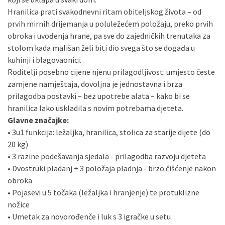
Hranilica prati svakodnevni ritam obiteljskog života – od
prvih mirnih drijemanja u poluležećem položaju, preko prvih
obroka i uvođenja hrane, pa sve do zajedničkih trenutaka za
stolom kada mališan želi biti dio svega što se događa u
kuhinji i blagovaonici.
Roditelji posebno cijene njenu prilagodljivost: umjesto česte
zamjene namještaja, dovoljna je jednostavna i brza
prilagodba postavki – bez upotrebe alata – kako bi se
hranilica lako uskladila s novim potrebama djeteta.
Glavne značajke:
• 3u1 funkcija: ležaljka, hranilica, stolica za starije dijete (do
20 kg)
• 3 razine podešavanja sjedala - prilagodba razvoju djeteta
• Dvostruki pladanj + 3 položaja pladnja - brzo čišćenje nakon
obroka
• Pojasevi u 5 točaka (ležaljka i hranjenje) te protuklizne
nožice
• Umetak za novorođenče i luk s 3 igračke u setu