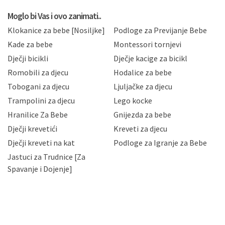
koju možete pročitati ovdje, sukladno Politici
privatnosti i kolačića koju možete pročitati ovdje i
Moglo bi Vas i ovo zanimati..
sukladno drugim primjenjivim propisima Republike
Klokanice za bebe [Nosiljke]
Podloge za Previjanje Bebe
Hrvatske, a uvijek uz primjenu odgovarajućih tehničkih i
sigurnosnih mjera zaštite osobnih podataka od
Kade za bebe
Montessori tornjevi
neovlaštenog pristupa, zlouporabe, otkrivanja,
Dječji bicikli
Dječje kacige za bicikl
gubitka ili uništenja. Mae.hr štiti privatnost svojih
korisnika i posjetitelja web stranica, čuva povjerljivost
Romobili za djecu
Hodalice za bebe
Vaših osobnih podataka te omogućava pristup i
Tobogani za djecu
Ljuljačke za djecu
priopćavanje osobnih podataka samo onim svojim
zaposlenicima kojima su isti potrebni radi provedbe
Trampolini za djecu
Lego kocke
njihovih poslovnih aktivnosti, a trećim osobama samo u
Hranilice Za Bebe
Gnijezda za bebe
slučajevima koji su dozvoljeni zakonima. Napominjemo
da možete u svako doba, u potpunosti ili djelomice,
Dječji krevetići
Kreveti za djecu
bez naknade i objašnjenja odustati od dane privole i
Dječji kreveti na kat
Podloge za Igranje za Bebe
zatražiti prestanak aktivnosti obrade Vaših osobnih
Jastuci za Trudnice [Za
podataka. Opoziv privole možete podnijeti poštom na
gore navedenu adresu ili e-mailom na adresu:
Spavanje i Dojenje]