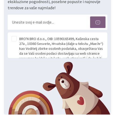
ekskluzivne pogodnosti, posebne popuste i najnovije
trendove za vaše najmlađe!
BRO'N BRO d.o.o., OIB: 10590165499, Kašinska cesta
27a , 10360 Sesvete, Hrvatska (dalje u tekstu „Mae.hr“)
kao Voditelj zbirke osobnih podataka, obavještava Vas
da se Vaši osobni podaci dostavljaju sa web stranice
www.mae.hr (dalje u tekstu „web stranice“) i da će biti
obrađeni. Prihvaćanjem ove Izjave smatra se da
slobodno i izričito dajete privolu za prikupljanje i daljnju
obradu Vaših osobnih podataka koje ustupate Mae.hr
putem ovih web stranica u svrhu odgovora i daljnje
komunikacije na Vaš upit poslan kroz kontakt obrazac.
Radi se o dobrovoljnom davanju podataka te ovu
Izjavu niste dužni prihvatiti odnosno niste dužni unositi
svoje osobne podatke u jednu od prijavnih
formi/obrazaca dostupnih na ovim web stranicama.
BRO'N BRO d.o.o. će s Vašim osobnim podacima
postupati sukladno Općoj uredbi o zaštiti podataka