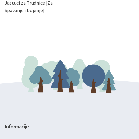
Jastuci za Trudnice [Za
podataka. Opoziv privole možete podnijeti poštom na
gore navedenu adresu ili e-mailom na adresu:
Spavanje i Dojenje]
Informacije