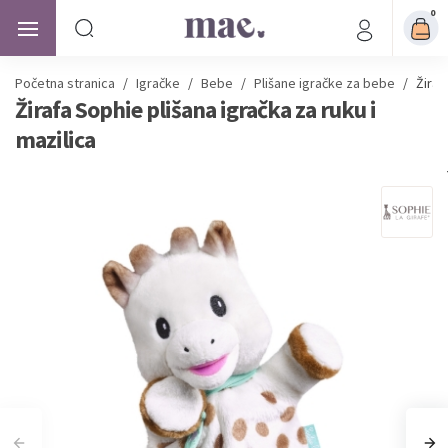
0
Početna stranica
/
Igračke
/
Bebe
/
Plišane igračke za bebe
/
Žiraf
Žirafa Sophie plišana igračka za ruku i
mazilica