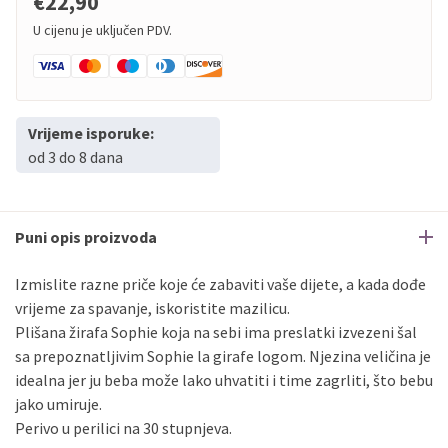
€22,90
U cijenu je uključen PDV.
Vrijeme isporuke:
od 3 do 8 dana
Puni opis proizvoda
Izmislite razne priče koje će zabaviti vaše dijete, a kada dođe
vrijeme za spavanje, iskoristite mazilicu.
Plišana žirafa Sophie koja na sebi ima preslatki izvezeni šal
sa prepoznatljivim Sophie la girafe logom. Njezina veličina je
idealna jer ju beba može lako uhvatiti i time zagrliti, što bebu
jako umiruje.
Perivo u perilici na 30 stupnjeva.