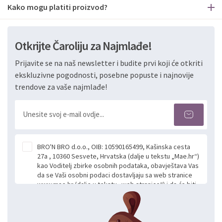
Kako mogu platiti proizvod?
Otkrijte Čaroliju za Najmlađe!
Prijavite se na naš newsletter i budite prvi koji će otkriti
ekskluzivne pogodnosti, posebne popuste i najnovije
trendove za vaše najmlađe!
BRO'N BRO d.o.o., OIB: 10590165499, Kašinska cesta
27a , 10360 Sesvete, Hrvatska (dalje u tekstu „Mae.hr“)
kao Voditelj zbirke osobnih podataka, obavještava Vas
da se Vaši osobni podaci dostavljaju sa web stranice
www.mae.hr (dalje u tekstu „web stranice“) i da će biti
obrađeni. Prihvaćanjem ove Izjave smatra se da
slobodno i izričito dajete privolu za prikupljanje i daljnju
obradu Vaših osobnih podataka koje ustupate Mae.hr
putem ovih web stranica u svrhu odgovora i daljnje