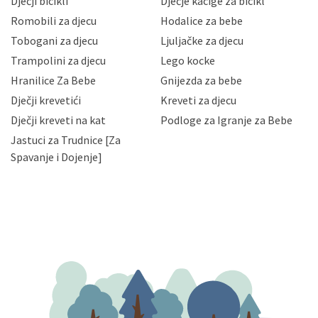
Dječji bicikli
Dječje kacige za bicikl
gubitka ili uništenja. Mae.hr štiti privatnost svojih
korisnika i posjetitelja web stranica, čuva povjerljivost
Romobili za djecu
Hodalice za bebe
Vaših osobnih podataka te omogućava pristup i
Tobogani za djecu
Ljuljačke za djecu
priopćavanje osobnih podataka samo onim svojim
zaposlenicima kojima su isti potrebni radi provedbe
Trampolini za djecu
Lego kocke
njihovih poslovnih aktivnosti, a trećim osobama samo u
Hranilice Za Bebe
Gnijezda za bebe
slučajevima koji su dozvoljeni zakonima. Napominjemo
da možete u svako doba, u potpunosti ili djelomice,
Dječji krevetići
Kreveti za djecu
bez naknade i objašnjenja odustati od dane privole i
Dječji kreveti na kat
Podloge za Igranje za Bebe
zatražiti prestanak aktivnosti obrade Vaših osobnih
Jastuci za Trudnice [Za
podataka. Opoziv privole možete podnijeti poštom na
gore navedenu adresu ili e-mailom na adresu:
Spavanje i Dojenje]