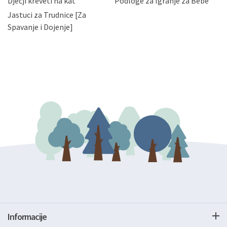
Dječji kreveti na kat
Podloge za Igranje za Bebe
zatražiti prestanak aktivnosti obrade Vaših osobnih
Jastuci za Trudnice [Za
podataka. Opoziv privole možete podnijeti poštom na
gore navedenu adresu ili e-mailom na adresu:
Spavanje i Dojenje]
Informacije