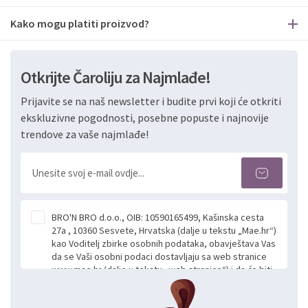
Kako mogu platiti proizvod?
Otkrijte Čaroliju za Najmlađe!
Prijavite se na naš newsletter i budite prvi koji će otkriti
ekskluzivne pogodnosti, posebne popuste i najnovije
trendove za vaše najmlađe!
BRO'N BRO d.o.o., OIB: 10590165499, Kašinska cesta
27a , 10360 Sesvete, Hrvatska (dalje u tekstu „Mae.hr“)
kao Voditelj zbirke osobnih podataka, obavještava Vas
da se Vaši osobni podaci dostavljaju sa web stranice
www.mae.hr (dalje u tekstu „web stranice“) i da će biti
obrađeni. Prihvaćanjem ove Izjave smatra se da
slobodno i izričito dajete privolu za prikupljanje i daljnju