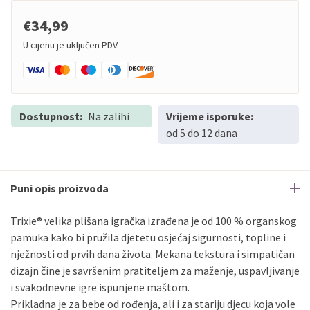
€34,99
U cijenu je uključen PDV.
Dostupnost:
Na zalihi
Vrijeme isporuke:
od 5 do 12 dana
Puni opis proizvoda
Trixie® velika plišana igračka izrađena je od 100 % organskog
pamuka kako bi pružila djetetu osjećaj sigurnosti, topline i
nježnosti od prvih dana života. Mekana tekstura i simpatičan
dizajn čine je savršenim pratiteljem za maženje, uspavljivanje
i svakodnevne igre ispunjene maštom.
Prikladna je za bebe od rođenja, ali i za stariju djecu koja vole