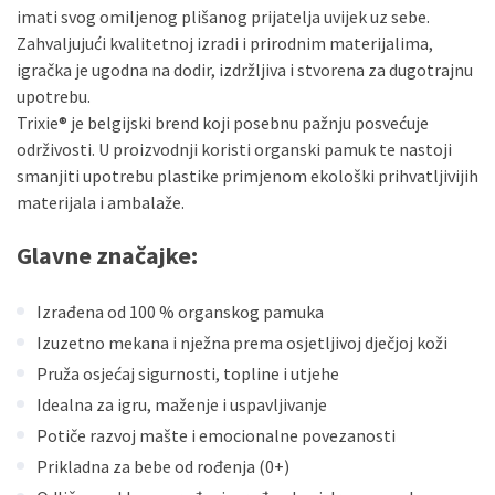
imati svog omiljenog plišanog prijatelja uvijek uz sebe.
Zahvaljujući kvalitetnoj izradi i prirodnim materijalima,
igračka je ugodna na dodir, izdržljiva i stvorena za dugotrajnu
upotrebu.
Trixie® je belgijski brend koji posebnu pažnju posvećuje
održivosti. U proizvodnji koristi organski pamuk te nastoji
smanjiti upotrebu plastike primjenom ekološki prihvatljivijih
materijala i ambalaže.
Glavne značajke:
Izrađena od 100 % organskog pamuka
Izuzetno mekana i nježna prema osjetljivoj dječjoj koži
Pruža osjećaj sigurnosti, topline i utjehe
Idealna za igru, maženje i uspavljivanje
Potiče razvoj mašte i emocionalne povezanosti
Prikladna za bebe od rođenja (0+)