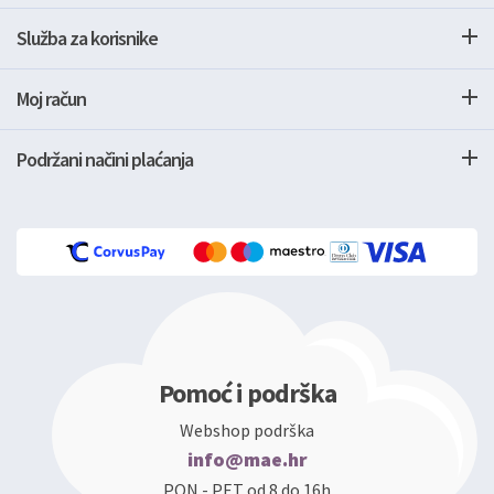
Služba za korisnike
Moj račun
Podržani načini plaćanja
Pomoć i podrška
Webshop podrška
info@mae.hr
PON - PET od 8 do 16h