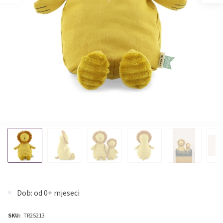
Dob: od 0+ mjeseci
SKU:
TR25213