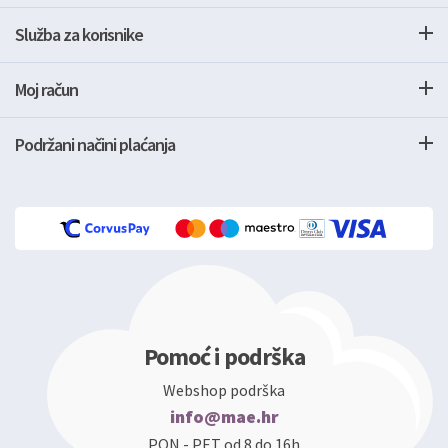
Služba za korisnike
Moj račun
Podržani načini plaćanja
Pomoć i podrška
Webshop podrška
info@mae.hr
PON - PET od 8 do 16h