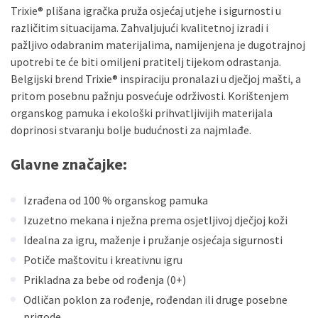
Trixie® plišana igračka pruža osjećaj utjehe i sigurnosti u
različitim situacijama. Zahvaljujući kvalitetnoj izradi i
pažljivo odabranim materijalima, namijenjena je dugotrajnoj
upotrebi te će biti omiljeni pratitelj tijekom odrastanja.
Belgijski brend Trixie® inspiraciju pronalazi u dječjoj mašti, a
pritom posebnu pažnju posvećuje održivosti. Korištenjem
organskog pamuka i ekološki prihvatljivijih materijala
doprinosi stvaranju bolje budućnosti za najmlađe.
Glavne značajke:
Izrađena od 100 % organskog pamuka
Izuzetno mekana i nježna prema osjetljivoj dječjoj koži
Idealna za igru, maženje i pružanje osjećaja sigurnosti
Potiče maštovitu i kreativnu igru
Prikladna za bebe od rođenja (0+)
Odličan poklon za rođenje, rođendan ili druge posebne
prigode