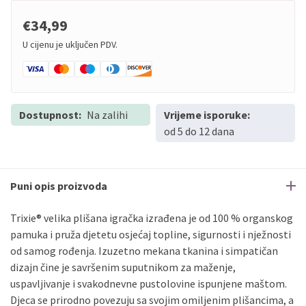
€34,99
U cijenu je uključen PDV.
Dostupnost:
Na zalihi
Vrijeme isporuke:
od 5 do 12 dana
Puni opis proizvoda
Trixie® velika plišana igračka izrađena je od 100 % organskog
pamuka i pruža djetetu osjećaj topline, sigurnosti i nježnosti
od samog rođenja. Izuzetno mekana tkanina i simpatičan
dizajn čine je savršenim suputnikom za maženje,
uspavljivanje i svakodnevne pustolovine ispunjene maštom.
Djeca se prirodno povezuju sa svojim omiljenim plišancima, a