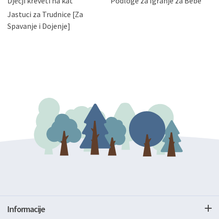
Dječji kreveti na kat
Podloge za Igranje za Bebe
zatražiti prestanak aktivnosti obrade Vaših osobnih
Jastuci za Trudnice [Za
podataka. Opoziv privole možete podnijeti poštom na
gore navedenu adresu ili e-mailom na adresu:
Spavanje i Dojenje]
Informacije