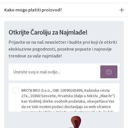
Kako mogu platiti proizvod?
Otkrijte Čaroliju za Najmlađe!
Prijavite se na naš newsletter i budite prvi koji će otkriti
ekskluzivne pogodnosti, posebne popuste i najnovije
trendove za vaše najmlađe!
BRO'N BRO d.o.o., OIB: 10590165499, Kašinska cesta
27a , 10360 Sesvete, Hrvatska (dalje u tekstu „Mae.hr“)
kao Voditelj zbirke osobnih podataka, obavještava Vas
da se Vaši osobni podaci dostavljaju sa web stranice
www.mae.hr (dalje u tekstu „web stranice“) i da će biti
obrađeni. Prihvaćanjem ove Izjave smatra se da
slobodno i izričito dajete privolu za prikupljanje i daljnju