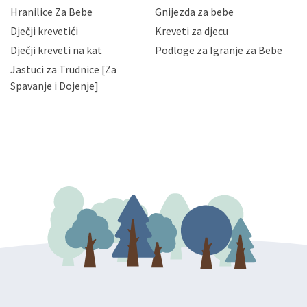
njihovih poslovnih aktivnosti, a trećim osobama samo u
Hranilice Za Bebe
Gnijezda za bebe
slučajevima koji su dozvoljeni zakonima. Napominjemo
da možete u svako doba, u potpunosti ili djelomice,
Dječji krevetići
Kreveti za djecu
bez naknade i objašnjenja odustati od dane privole i
Dječji kreveti na kat
Podloge za Igranje za Bebe
zatražiti prestanak aktivnosti obrade Vaših osobnih
Jastuci za Trudnice [Za
podataka. Opoziv privole možete podnijeti poštom na
gore navedenu adresu ili e-mailom na adresu:
Spavanje i Dojenje]