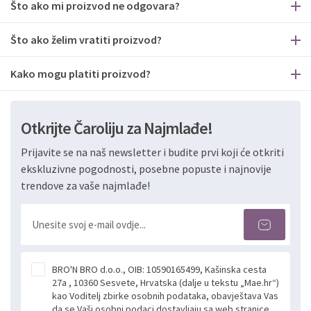
Što ako mi proizvod ne odgovara?
Što ako želim vratiti proizvod?
Kako mogu platiti proizvod?
Otkrijte Čaroliju za Najmlađe!
Prijavite se na naš newsletter i budite prvi koji će otkriti
ekskluzivne pogodnosti, posebne popuste i najnovije
trendove za vaše najmlađe!
BRO'N BRO d.o.o., OIB: 10590165499, Kašinska cesta
27a , 10360 Sesvete, Hrvatska (dalje u tekstu „Mae.hr“)
kao Voditelj zbirke osobnih podataka, obavještava Vas
da se Vaši osobni podaci dostavljaju sa web stranice