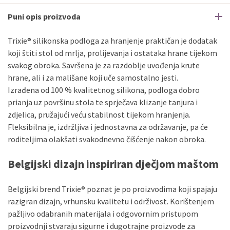
Puni opis proizvoda
Trixie® silikonska podloga za hranjenje praktičan je dodatak
koji štiti stol od mrlja, prolijevanja i ostataka hrane tijekom
svakog obroka. Savršena je za razdoblje uvođenja krute
hrane, ali i za mališane koji uče samostalno jesti.
Izrađena od 100 % kvalitetnog silikona, podloga dobro
prianja uz površinu stola te sprječava klizanje tanjura i
zdjelica, pružajući veću stabilnost tijekom hranjenja.
Fleksibilna je, izdržljiva i jednostavna za održavanje, pa će
roditeljima olakšati svakodnevno čišćenje nakon obroka.
Belgijski dizajn inspiriran dječjom maštom
Belgijski brend Trixie® poznat je po proizvodima koji spajaju
razigran dizajn, vrhunsku kvalitetu i održivost. Korištenjem
pažljivo odabranih materijala i odgovornim pristupom
proizvodnji stvaraju sigurne i dugotrajne proizvode za