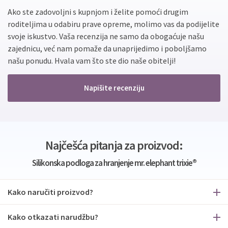
Ako ste zadovoljni s kupnjom i želite pomoći drugim
roditeljima u odabiru prave opreme, molimo vas da podijelite
svoje iskustvo. Vaša recenzija ne samo da obogaćuje našu
zajednicu, već nam pomaže da unaprijedimo i poboljšamo
našu ponudu. Hvala vam što ste dio naše obitelji!
Napišite recenziju
Najčešća pitanja za proizvod:
Silikonska podloga za hranjenje mr. elephant trixie®
Kako naručiti proizvod?
Kako otkazati narudžbu?