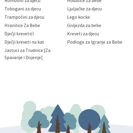
Romobili za djecu
Hodalice za bebe
Vaših osobnih podataka te omogućava pristup i
Tobogani za djecu
Ljuljačke za djecu
priopćavanje osobnih podataka samo onim svojim
zaposlenicima kojima su isti potrebni radi provedbe
Trampolini za djecu
Lego kocke
njihovih poslovnih aktivnosti, a trećim osobama samo u
Hranilice Za Bebe
Gnijezda za bebe
slučajevima koji su dozvoljeni zakonima. Napominjemo
da možete u svako doba, u potpunosti ili djelomice,
Dječji krevetići
Kreveti za djecu
bez naknade i objašnjenja odustati od dane privole i
Dječji kreveti na kat
Podloge za Igranje za Bebe
zatražiti prestanak aktivnosti obrade Vaših osobnih
Jastuci za Trudnice [Za
podataka. Opoziv privole možete podnijeti poštom na
gore navedenu adresu ili e-mailom na adresu:
Spavanje i Dojenje]