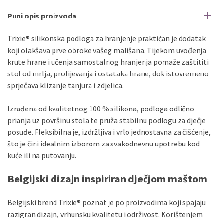
Puni opis proizvoda
Trixie® silikonska podloga za hranjenje praktičan je dodatak
koji olakšava prve obroke vašeg mališana. Tijekom uvođenja
krute hrane i učenja samostalnog hranjenja pomaže zaštititi
stol od mrlja, prolijevanja i ostataka hrane, dok istovremeno
sprječava klizanje tanjura i zdjelica.
Izrađena od kvalitetnog 100 % silikona, podloga odlično
prianja uz površinu stola te pruža stabilnu podlogu za dječje
posuđe. Fleksibilna je, izdržljiva i vrlo jednostavna za čišćenje,
što je čini idealnim izborom za svakodnevnu upotrebu kod
kuće ili na putovanju.
Belgijski dizajn inspiriran dječjom maštom
Belgijski brend Trixie® poznat je po proizvodima koji spajaju
razigran dizajn, vrhunsku kvalitetu i održivost. Korištenjem