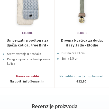
ELODIE
ELODIE
Univerzalna podloga za
Drvena kvačica za dudu,
dječja kolica, Free Bird -
Hazy Jade - Elodie
Elodie
Dužina cca 23 cm
Sistem vezanja u 5 točaka
Širina 3,5 cm
Prilagodnjiva različitim tipovima
kolica
Nema na zalihi
Na zalihi - posljednji komadi
Na upit:
info@mae.hr
€12,90
Recenzije proizvoda