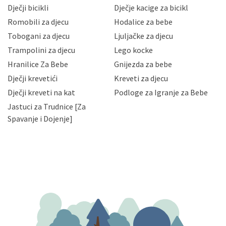
neovlaštenog pristupa, zlouporabe, otkrivanja,
Dječji bicikli
Dječje kacige za bicikl
gubitka ili uništenja. Mae.hr štiti privatnost svojih
korisnika i posjetitelja web stranica, čuva povjerljivost
Romobili za djecu
Hodalice za bebe
Vaših osobnih podataka te omogućava pristup i
Tobogani za djecu
Ljuljačke za djecu
priopćavanje osobnih podataka samo onim svojim
zaposlenicima kojima su isti potrebni radi provedbe
Trampolini za djecu
Lego kocke
njihovih poslovnih aktivnosti, a trećim osobama samo u
Hranilice Za Bebe
Gnijezda za bebe
slučajevima koji su dozvoljeni zakonima. Napominjemo
da možete u svako doba, u potpunosti ili djelomice,
Dječji krevetići
Kreveti za djecu
bez naknade i objašnjenja odustati od dane privole i
Dječji kreveti na kat
Podloge za Igranje za Bebe
zatražiti prestanak aktivnosti obrade Vaših osobnih
Jastuci za Trudnice [Za
podataka. Opoziv privole možete podnijeti poštom na
gore navedenu adresu ili e-mailom na adresu:
Spavanje i Dojenje]