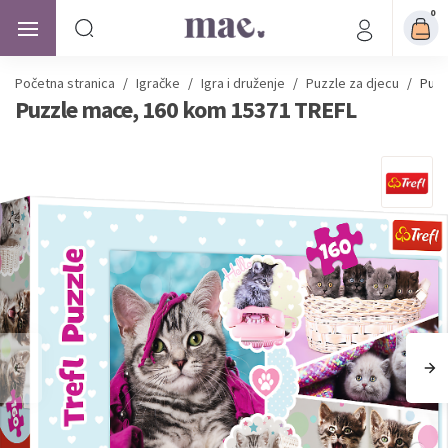
0
Početna stranica
/
Igračke
/
Igra i druženje
/
Puzzle za djecu
/
Puzz
Puzzle mace, 160 kom 15371 TREFL