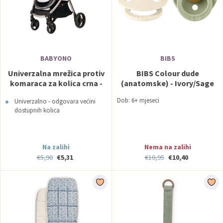
BABYONO
BIBS
Univerzalna mrežica protiv
BIBS Colour dude
komaraca za kolica crna -
(anatomske) - Ivory/Sage
BabyOno
(vel. 2)
Dob: 6+ mjeseci
Univerzalno - odgovara većini
dostupnih kolica
Na zalihi
Nema na zalihi
€5,90
€5,31
€10,95
€10,40