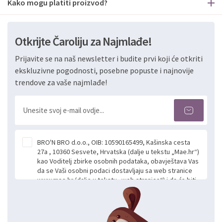
Kako mogu platiti proizvod?
Otkrijte Čaroliju za Najmlađe!
Prijavite se na naš newsletter i budite prvi koji će otkriti
ekskluzivne pogodnosti, posebne popuste i najnovije
trendove za vaše najmlađe!
BRO'N BRO d.o.o., OIB: 10590165499, Kašinska cesta
27a , 10360 Sesvete, Hrvatska (dalje u tekstu „Mae.hr“)
kao Voditelj zbirke osobnih podataka, obavještava Vas
da se Vaši osobni podaci dostavljaju sa web stranice
www.mae.hr (dalje u tekstu „web stranice“) i da će biti
obrađeni. Prihvaćanjem ove Izjave smatra se da
slobodno i izričito dajete privolu za prikupljanje i daljnju
obradu Vaših osobnih podataka koje ustupate Mae.hr
putem ovih web stranica u svrhu odgovora i daljnje