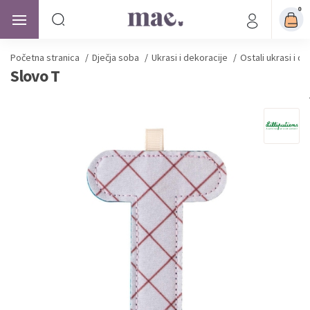
0
Početna stranica
/
Dječja soba
/
Ukrasi i dekoracije
/
Ostali ukrasi i d
Slovo T