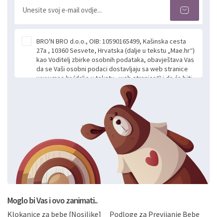
BRO'N BRO d.o.o., OIB: 10590165499, Kašinska cesta
27a , 10360 Sesvete, Hrvatska (dalje u tekstu „Mae.hr“)
kao Voditelj zbirke osobnih podataka, obavještava Vas
da se Vaši osobni podaci dostavljaju sa web stranice
www.mae.hr (dalje u tekstu „web stranice“) i da će biti
obrađeni. Prihvaćanjem ove Izjave smatra se da
slobodno i izričito dajete privolu za prikupljanje i daljnju
obradu Vaših osobnih podataka koje ustupate Mae.hr
putem ovih web stranica u svrhu odgovora i daljnje
komunikacije na Vaš upit poslan kroz kontakt obrazac.
Radi se o dobrovoljnom davanju podataka te ovu
Izjavu niste dužni prihvatiti odnosno niste dužni unositi
svoje osobne podatke u jednu od prijavnih
formi/obrazaca dostupnih na ovim web stranicama.
BRO'N BRO d.o.o. će s Vašim osobnim podacima
postupati sukladno Općoj uredbi o zaštiti podataka
koju možete pročitati ovdje, sukladno Politici
privatnosti i kolačića koju možete pročitati ovdje i
Moglo bi Vas i ovo zanimati..
sukladno drugim primjenjivim propisima Republike
Klokanice za bebe [Nosiljke]
Podloge za Previjanje Bebe
Hrvatske, a uvijek uz primjenu odgovarajućih tehničkih i