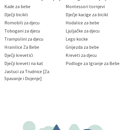
sigurnosnih mjera zaštite osobnih podataka od
Kade za bebe
Montessori tornjevi
neovlaštenog pristupa, zlouporabe, otkrivanja,
Dječji bicikli
Dječje kacige za bicikl
gubitka ili uništenja. Mae.hr štiti privatnost svojih
korisnika i posjetitelja web stranica, čuva povjerljivost
Romobili za djecu
Hodalice za bebe
Vaših osobnih podataka te omogućava pristup i
Tobogani za djecu
Ljuljačke za djecu
priopćavanje osobnih podataka samo onim svojim
zaposlenicima kojima su isti potrebni radi provedbe
Trampolini za djecu
Lego kocke
njihovih poslovnih aktivnosti, a trećim osobama samo u
Hranilice Za Bebe
Gnijezda za bebe
slučajevima koji su dozvoljeni zakonima. Napominjemo
da možete u svako doba, u potpunosti ili djelomice,
Dječji krevetići
Kreveti za djecu
bez naknade i objašnjenja odustati od dane privole i
Dječji kreveti na kat
Podloge za Igranje za Bebe
zatražiti prestanak aktivnosti obrade Vaših osobnih
Jastuci za Trudnice [Za
podataka. Opoziv privole možete podnijeti poštom na
gore navedenu adresu ili e-mailom na adresu:
Spavanje i Dojenje]