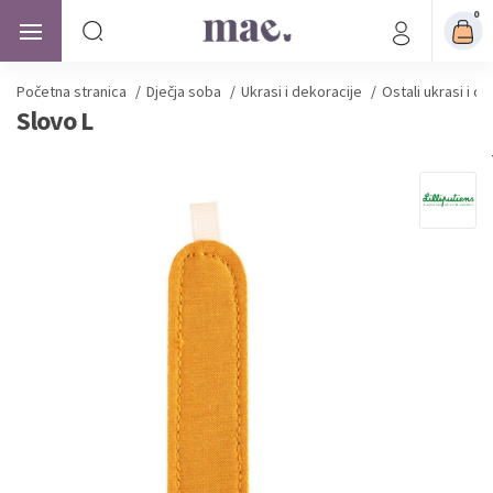
0
Početna stranica
/
Dječja soba
/
Ukrasi i dekoracije
/
Ostali ukrasi i d
Slovo L