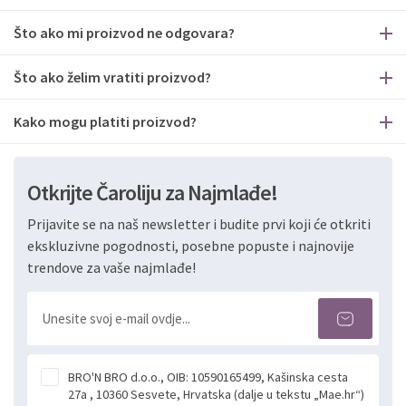
Što ako mi proizvod ne odgovara?
Što ako želim vratiti proizvod?
Kako mogu platiti proizvod?
Otkrijte Čaroliju za Najmlađe!
Prijavite se na naš newsletter i budite prvi koji će otkriti
ekskluzivne pogodnosti, posebne popuste i najnovije
trendove za vaše najmlađe!
BRO'N BRO d.o.o., OIB: 10590165499, Kašinska cesta
27a , 10360 Sesvete, Hrvatska (dalje u tekstu „Mae.hr“)