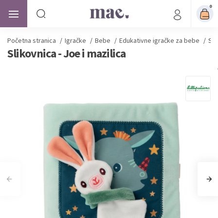
0
Početna stranica
/
Igračke
/
Bebe
/
Edukativne igračke za bebe
/
Sli
Slikovnica - Joe i mazilica