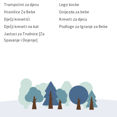
zaposlenicima kojima su isti potrebni radi provedbe
Trampolini za djecu
Lego kocke
njihovih poslovnih aktivnosti, a trećim osobama samo u
Hranilice Za Bebe
Gnijezda za bebe
slučajevima koji su dozvoljeni zakonima. Napominjemo
da možete u svako doba, u potpunosti ili djelomice,
Dječji krevetići
Kreveti za djecu
bez naknade i objašnjenja odustati od dane privole i
Dječji kreveti na kat
Podloge za Igranje za Bebe
zatražiti prestanak aktivnosti obrade Vaših osobnih
Jastuci za Trudnice [Za
podataka. Opoziv privole možete podnijeti poštom na
gore navedenu adresu ili e-mailom na adresu:
Spavanje i Dojenje]