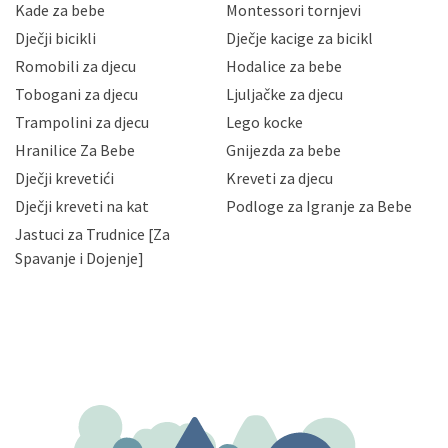
sigurnosnih mjera zaštite osobnih podataka od
Kade za bebe
Montessori tornjevi
neovlaštenog pristupa, zlouporabe, otkrivanja,
Dječji bicikli
Dječje kacige za bicikl
gubitka ili uništenja. Mae.hr štiti privatnost svojih
korisnika i posjetitelja web stranica, čuva povjerljivost
Romobili za djecu
Hodalice za bebe
Vaših osobnih podataka te omogućava pristup i
Tobogani za djecu
Ljuljačke za djecu
priopćavanje osobnih podataka samo onim svojim
zaposlenicima kojima su isti potrebni radi provedbe
Trampolini za djecu
Lego kocke
njihovih poslovnih aktivnosti, a trećim osobama samo u
Hranilice Za Bebe
Gnijezda za bebe
slučajevima koji su dozvoljeni zakonima. Napominjemo
da možete u svako doba, u potpunosti ili djelomice,
Dječji krevetići
Kreveti za djecu
bez naknade i objašnjenja odustati od dane privole i
Dječji kreveti na kat
Podloge za Igranje za Bebe
zatražiti prestanak aktivnosti obrade Vaših osobnih
Jastuci za Trudnice [Za
podataka. Opoziv privole možete podnijeti poštom na
gore navedenu adresu ili e-mailom na adresu:
Spavanje i Dojenje]