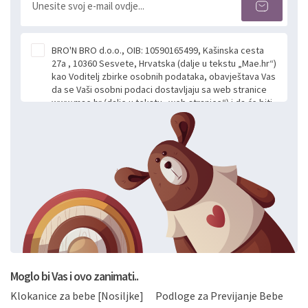
BRO'N BRO d.o.o., OIB: 10590165499, Kašinska cesta
27a , 10360 Sesvete, Hrvatska (dalje u tekstu „Mae.hr“)
kao Voditelj zbirke osobnih podataka, obavještava Vas
da se Vaši osobni podaci dostavljaju sa web stranice
www.mae.hr (dalje u tekstu „web stranice“) i da će biti
obrađeni. Prihvaćanjem ove Izjave smatra se da
slobodno i izričito dajete privolu za prikupljanje i daljnju
obradu Vaših osobnih podataka koje ustupate Mae.hr
putem ovih web stranica u svrhu odgovora i daljnje
komunikacije na Vaš upit poslan kroz kontakt obrazac.
Radi se o dobrovoljnom davanju podataka te ovu
Izjavu niste dužni prihvatiti odnosno niste dužni unositi
svoje osobne podatke u jednu od prijavnih
formi/obrazaca dostupnih na ovim web stranicama.
BRO'N BRO d.o.o. će s Vašim osobnim podacima
postupati sukladno Općoj uredbi o zaštiti podataka
koju možete pročitati ovdje, sukladno Politici
privatnosti i kolačića koju možete pročitati ovdje i
Moglo bi Vas i ovo zanimati..
sukladno drugim primjenjivim propisima Republike
Klokanice za bebe [Nosiljke]
Podloge za Previjanje Bebe
Hrvatske, a uvijek uz primjenu odgovarajućih tehničkih i