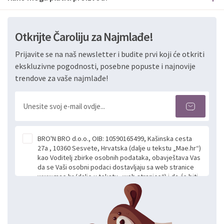
Otkrijte Čaroliju za Najmlađe!
Prijavite se na naš newsletter i budite prvi koji će otkriti
ekskluzivne pogodnosti, posebne popuste i najnovije
trendove za vaše najmlađe!
BRO'N BRO d.o.o., OIB: 10590165499, Kašinska cesta
27a , 10360 Sesvete, Hrvatska (dalje u tekstu „Mae.hr“)
kao Voditelj zbirke osobnih podataka, obavještava Vas
da se Vaši osobni podaci dostavljaju sa web stranice
www.mae.hr (dalje u tekstu „web stranice“) i da će biti
obrađeni. Prihvaćanjem ove Izjave smatra se da
slobodno i izričito dajete privolu za prikupljanje i daljnju
obradu Vaših osobnih podataka koje ustupate Mae.hr
putem ovih web stranica u svrhu odgovora i daljnje