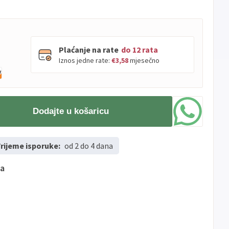
Plaćanje na rate
do 12 rata
Iznos jedne rate:
€3,58
mjesečno
PBZ
Visa
do
12
rata
Dodajte u košaricu
Visa
PBZ
do
12
rata
Premium
Erste
Diners
do
12
rata
rijeme isporuke:
od 2 do 4 dana
Erste
Maestro
do
12
rata
Erste
Master
do
12
rata
ma
Erste
Visa
do
12
rata
Sve
Visa
Jednokratno
banke