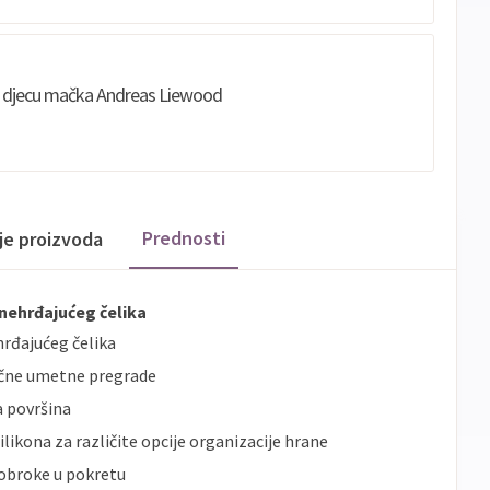
 djecu mačka Andreas Liewood
Prednosti
ije proizvoda
d nehrđajućeg čelika
hrđajućeg čelika
mične umetne pregrade
a površina
likona za različite opcije organizacije hrane
 obroke u pokretu