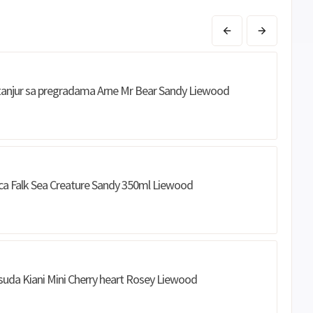
Sve
Master
Jednokratno
banke
Sve
Maestro
Jednokratno
banke
ECC
Discover
Jednokratno
i tanjur sa pregradama Arne Mr Bear Sandy Liewood
a Falk Sea Creature Sandy 350ml Liewood
uda Kiani Mini Cherry heart Rosey Liewood