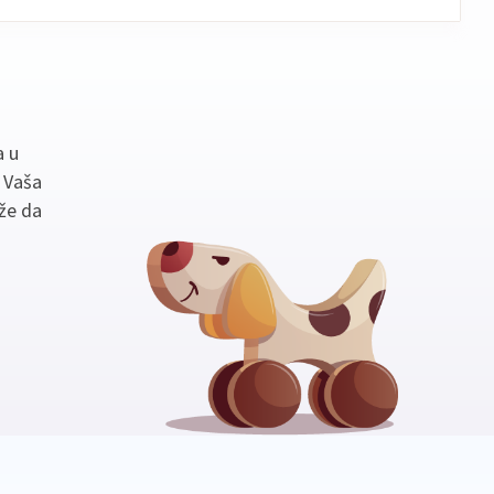
a u
. Vaša
že da