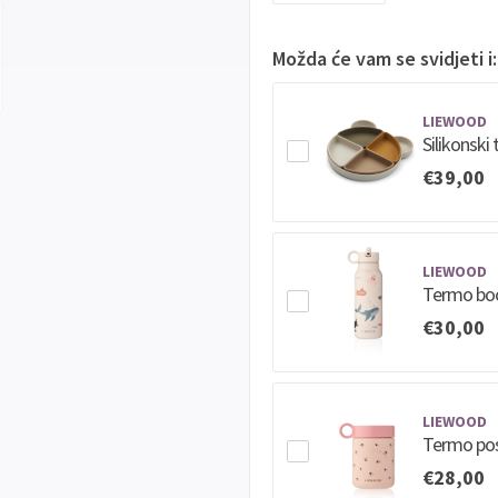
Možda će vam se svidjeti i:
LIEWOOD
Silikonsk
€39,00
LIEWOOD
Termo boc
€30,00
LIEWOOD
Termo pos
€28,00