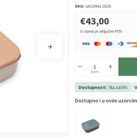
SKU:
LW20942-2826
€43,00
U cijenu je uključen PDV.
kom
Dostupnost:
Na zalihi
V
Dostupno i u ovim uzorci