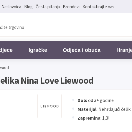
Naslovnica
Blog
Česta pitanja
Brendovi
Kontaktirajte nas
djece
Igračke
Odjeća i obuća
Hranj
ewood
čelika Nina Love Liewood
Dob:
od 3+ godine
Materijal
: Nehrđajući čelik
Zapremina
: 1,3l