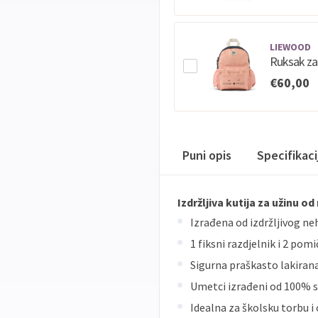
LIEWOOD
Ruksak za
€60,00
Puni opis
Specifikac
Izdržljiva kutija za užinu o
Izrađena od izdržljivog ne
1 fiksni razdjelnik i 2 po
Sigurna praškasto lakiran
Umetci izrađeni od 100% si
Idealna za školsku torbu i