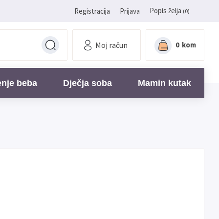
Popis želja
Registracija
Prijava
(0)
Moj račun
0
kom
enje beba
Dječja soba
Mamin kutak