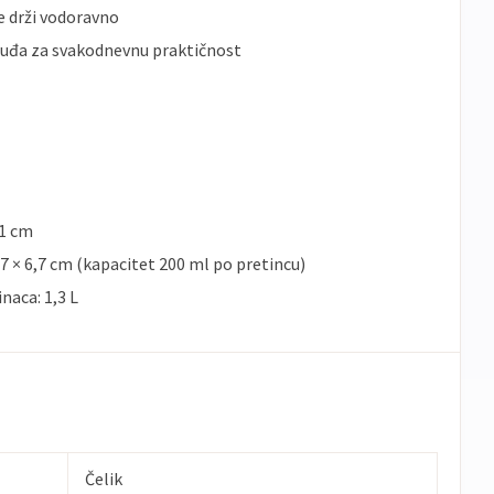
e drži vodoravno
osuđa za svakodnevnu praktičnost
21 cm
 6,7 × 6,7 cm (kapacitet 200 ml po pretincu)
naca: 1,3 L
Čelik