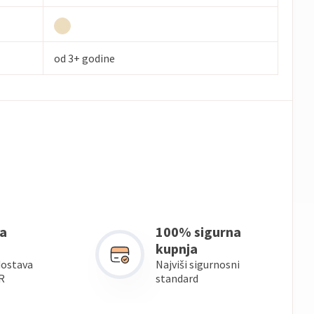
od 3+ godine
a
100% sigurna
kupnja
dostava
Najviši sigurnosni
R
standard