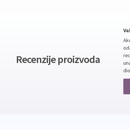
Va
Ako
oda
re
Recenzije proizvoda
un
dio