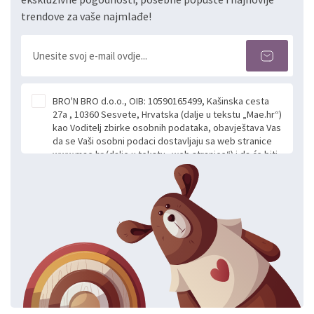
trendove za vaše najmlađe!
BRO'N BRO d.o.o., OIB: 10590165499, Kašinska cesta
27a , 10360 Sesvete, Hrvatska (dalje u tekstu „Mae.hr“)
kao Voditelj zbirke osobnih podataka, obavještava Vas
da se Vaši osobni podaci dostavljaju sa web stranice
www.mae.hr (dalje u tekstu „web stranice“) i da će biti
obrađeni. Prihvaćanjem ove Izjave smatra se da
slobodno i izričito dajete privolu za prikupljanje i daljnju
obradu Vaših osobnih podataka koje ustupate Mae.hr
putem ovih web stranica u svrhu odgovora i daljnje
komunikacije na Vaš upit poslan kroz kontakt obrazac.
Radi se o dobrovoljnom davanju podataka te ovu
Izjavu niste dužni prihvatiti odnosno niste dužni unositi
svoje osobne podatke u jednu od prijavnih
formi/obrazaca dostupnih na ovim web stranicama.
BRO'N BRO d.o.o. će s Vašim osobnim podacima
postupati sukladno Općoj uredbi o zaštiti podataka