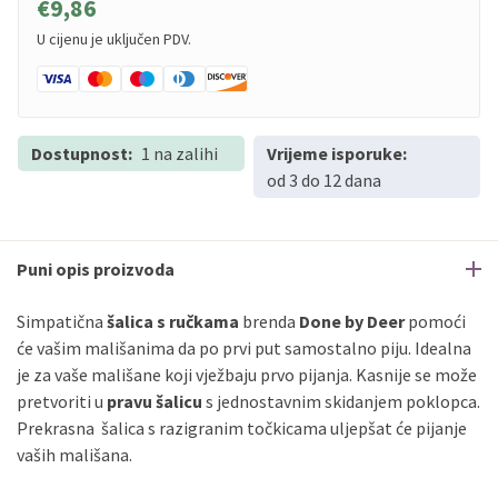
€9,86
U cijenu je uključen PDV.
Dostupnost:
1 na zalihi
Vrijeme isporuke:
od 3 do 12 dana
Puni opis proizvoda
Simpatična
šalica s ručkama
brenda
Done by Deer
pomoći
će vašim mališanima da po prvi put samostalno piju. Idealna
je za vaše mališane koji vježbaju prvo pijanja. Kasnije se može
pretvoriti u
pravu šalicu
s jednostavnim skidanjem poklopca.
Prekrasna šalica s razigranim točkicama uljepšat će pijanje
vaših mališana.