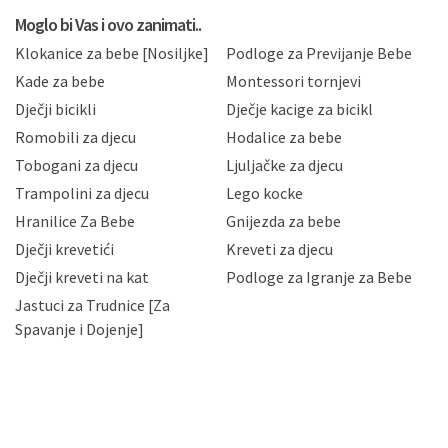
koju možete pročitati ovdje, sukladno Politici
privatnosti i kolačića koju možete pročitati ovdje i
Moglo bi Vas i ovo zanimati..
sukladno drugim primjenjivim propisima Republike
Klokanice za bebe [Nosiljke]
Podloge za Previjanje Bebe
Hrvatske, a uvijek uz primjenu odgovarajućih tehničkih i
sigurnosnih mjera zaštite osobnih podataka od
Kade za bebe
Montessori tornjevi
neovlaštenog pristupa, zlouporabe, otkrivanja,
Dječji bicikli
Dječje kacige za bicikl
gubitka ili uništenja. Mae.hr štiti privatnost svojih
korisnika i posjetitelja web stranica, čuva povjerljivost
Romobili za djecu
Hodalice za bebe
Vaših osobnih podataka te omogućava pristup i
Tobogani za djecu
Ljuljačke za djecu
priopćavanje osobnih podataka samo onim svojim
zaposlenicima kojima su isti potrebni radi provedbe
Trampolini za djecu
Lego kocke
njihovih poslovnih aktivnosti, a trećim osobama samo u
Hranilice Za Bebe
Gnijezda za bebe
slučajevima koji su dozvoljeni zakonima. Napominjemo
da možete u svako doba, u potpunosti ili djelomice,
Dječji krevetići
Kreveti za djecu
bez naknade i objašnjenja odustati od dane privole i
Dječji kreveti na kat
Podloge za Igranje za Bebe
zatražiti prestanak aktivnosti obrade Vaših osobnih
Jastuci za Trudnice [Za
podataka. Opoziv privole možete podnijeti poštom na
gore navedenu adresu ili e-mailom na adresu:
Spavanje i Dojenje]