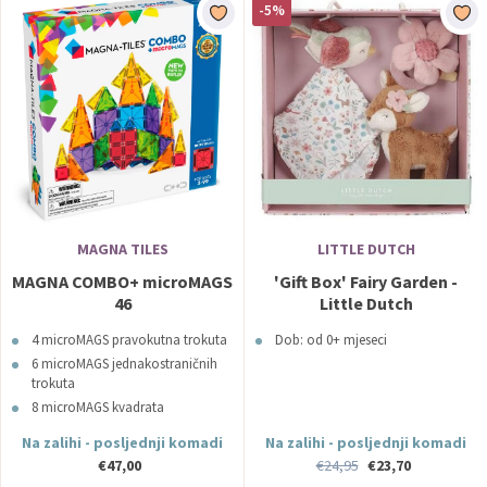
-5%
MAGNA TILES
LITTLE DUTCH
MAGNA COMBO+ microMAGS
'Gift Box' Fairy Garden -
46
Little Dutch
4 microMAGS pravokutna trokuta
Dob: od 0+ mjeseci
6 microMAGS jednakostraničnih
trokuta
8 microMAGS kvadrata
8 microMAGS jednakokračnih
Na zalihi - posljednji komadi
Na zalihi - posljednji komadi
trokuta
€47,00
€24,95
€23,70
2 pravokutna trokuta