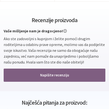
4 jednakokračna trokuta
6 jednakostraničnih trokuta
8 kvadrata
Recenzije proizvoda
Vaše mišljenje nam je dragocjeno!
😊
Ako ste zadovoljni s kupnjom i želite pomoći drugim
roditeljima u odabiru prave opreme, molimo vas da podijelite
svoje iskustvo. Vaša recenzija ne samo da obogaćuje našu
zajednicu, već nam pomaže da unaprijedimo i poboljšamo
našu ponudu. Hvala vam što ste dio naše obitelji!
Napišite recenziju
Najčešća pitanja za proizvod: