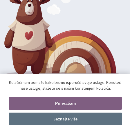
Kolačići nam pomažu kako bismo isporučili svoje usluge. Koristeći
naše usluge, slažete se s našim korištenjem kolačića.
Autorska prava; 2026 mae.hr. Sva prava pridržana.
Web shop izradio:
unamente.agency
Prihvaćam
Pratite nas
Saznajte više
Dodajte u košaricu
kom