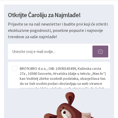
Otkrijte Čaroliju za Najmlađe!
Prijavite se na naš newsletter i budite prvi koji će otkriti
ekskluzivne pogodnosti, posebne popuste i najnovije
trendove za vaše najmlađe!
BRO'N BRO d.o.o., OIB: 10590165499, Kašinska cesta
27a , 10360 Sesvete, Hrvatska (dalje u tekstu „Mae.hr“)
kao Voditelj zbirke osobnih podataka, obavještava Vas
da se Vaši osobni podaci dostavljaju sa web stranice
www.mae.hr (dalje u tekstu „web stranice“) i da će biti
obrađeni. Prihvaćanjem ove Izjave smatra se da
slobodno i izričito dajete privolu za prikupljanje i daljnju
obradu Vaših osobnih podataka koje ustupate Mae.hr
putem ovih web stranica u svrhu odgovora i daljnje
komunikacije na Vaš upit poslan kroz kontakt obrazac.