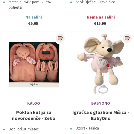
Materijal: 94% pamuk, 6%
Spol: Dječaci, Djevojčice
poliester
Na zalihi
Nema na zalihi
€5,05
€15,90
KALOO
BABYONO
Poklon kutija za
Igračka s glazbom Mišica -
novorođenče - Zeko
BabyOno
(terracotta)
Uzorak: Mišica
Dob: od 0+ mjeseci