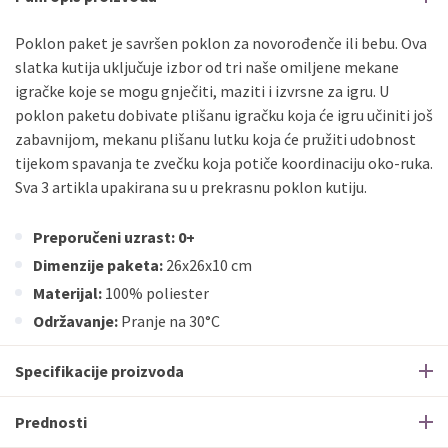
Poklon paket je savršen poklon za novorođenče ili bebu. Ova
slatka kutija uključuje izbor od tri naše omiljene mekane
igračke koje se mogu gnječiti, maziti i izvrsne za igru. U
poklon paketu dobivate plišanu igračku koja će igru ​​učiniti još
zabavnijom, mekanu plišanu lutku koja će pružiti udobnost
tijekom spavanja te zvečku koja potiče koordinaciju oko-ruka.
Sva 3 artikla upakirana su u prekrasnu poklon kutiju.
Preporučeni uzrast: 0+
Dimenzije paketa:
26x26x10 cm
Materijal:
100% poliester
Održavanje:
Pranje na 30°C
Specifikacije proizvoda
Prednosti