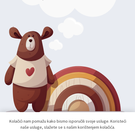
Kolačići nam pomažu kako bismo isporučili svoje usluge. Koristeći
naše usluge, slažete se s našim korištenjem kolačića.
Autorska prava; 2026 mae.hr. Sva prava pridržana.
Web shop izradio:
unamente.agency