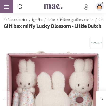
0
Početna stranica
/
Igračke
/
Bebe
/
Plišane igračke za bebe
/
Gift 
Gift box miffy Lucky Blossom - Little Dutch