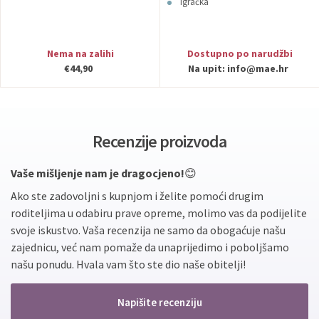
Igračka
Nema na zalihi
Dostupno po narudžbi
€44,90
Na upit:
info@mae.hr
Recenzije proizvoda
Vaše mišljenje nam je dragocjeno!
😊
Ako ste zadovoljni s kupnjom i želite pomoći drugim
roditeljima u odabiru prave opreme, molimo vas da podijelite
svoje iskustvo. Vaša recenzija ne samo da obogaćuje našu
zajednicu, već nam pomaže da unaprijedimo i poboljšamo
našu ponudu. Hvala vam što ste dio naše obitelji!
Napišite recenziju