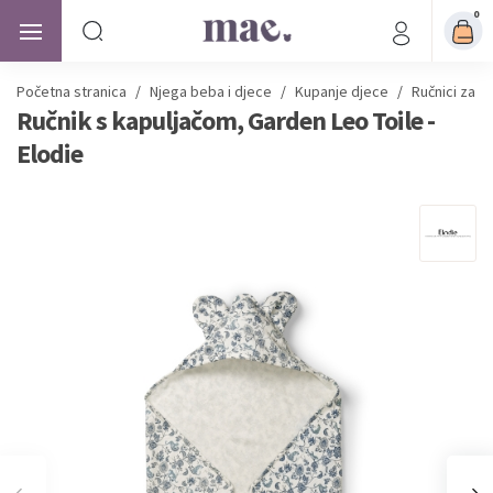
0
Početna stranica
/
Njega beba i djece
/
Kupanje djece
/
Ručnici za B
Ručnik s kapuljačom, Garden Leo Toile -
Elodie