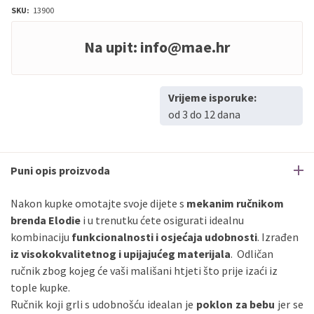
SKU:
13900
Na upit:
info@mae.hr
Vrijeme isporuke:
od 3 do 12 dana
Puni opis proizvoda
Nakon kupke omotajte svoje dijete s
mekanim ručnikom
brenda Elodie
i u trenutku ćete osigurati idealnu
kombinaciju
funkcionalnosti i osjećaja udobnosti
. Izrađen
iz visokokvalitetnog i upijajućeg materijala
. Odličan
ručnik zbog kojeg će vaši mališani htjeti što prije izaći iz
tople kupke.
Ručnik koji grli s udobnošću idealan je
poklon za bebu
jer se