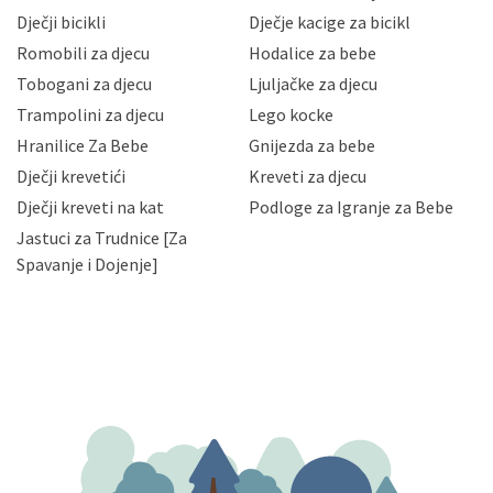
neovlaštenog pristupa, zlouporabe, otkrivanja,
Dječji bicikli
Dječje kacige za bicikl
gubitka ili uništenja. Mae.hr štiti privatnost svojih
korisnika i posjetitelja web stranica, čuva povjerljivost
Romobili za djecu
Hodalice za bebe
Vaših osobnih podataka te omogućava pristup i
Tobogani za djecu
Ljuljačke za djecu
priopćavanje osobnih podataka samo onim svojim
zaposlenicima kojima su isti potrebni radi provedbe
Trampolini za djecu
Lego kocke
njihovih poslovnih aktivnosti, a trećim osobama samo u
Hranilice Za Bebe
Gnijezda za bebe
slučajevima koji su dozvoljeni zakonima. Napominjemo
da možete u svako doba, u potpunosti ili djelomice,
Dječji krevetići
Kreveti za djecu
bez naknade i objašnjenja odustati od dane privole i
Dječji kreveti na kat
Podloge za Igranje za Bebe
zatražiti prestanak aktivnosti obrade Vaših osobnih
Jastuci za Trudnice [Za
podataka. Opoziv privole možete podnijeti poštom na
gore navedenu adresu ili e-mailom na adresu:
Spavanje i Dojenje]