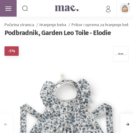
0
Početna stranica
/
Hranjenje beba
/
Pribor i oprema za hranjenje beba
Podbradnik, Garden Leo Toile - Elodie
-5%