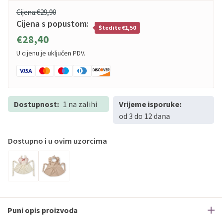
Cijena:
€29,90
Cijena s popustom:
Štedite €1,50
€28,40
U cijenu je uključen PDV.
Dostupnost:
1 na zalihi
Vrijeme isporuke:
od 3 do 12 dana
Dostupno i u ovim uzorcima
Puni opis proizvoda