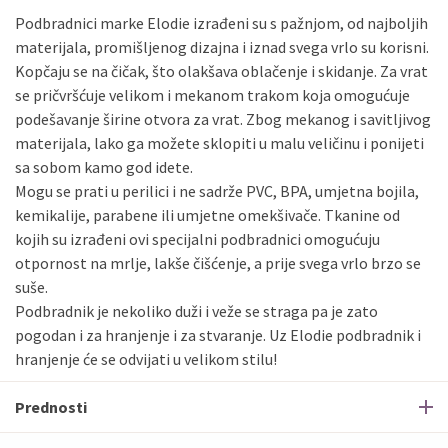
Podbradnici marke Elodie izrađeni su s pažnjom, od najboljih
materijala, promišljenog dizajna i iznad svega vrlo su korisni.
Kopčaju se na čičak, što olakšava oblačenje i skidanje. Za vrat
se pričvršćuje velikom i mekanom trakom koja omogućuje
podešavanje širine otvora za vrat. Zbog mekanog i savitljivog
materijala, lako ga možete sklopiti u malu veličinu i ponijeti
sa sobom kamo god idete.
Mogu se prati u perilici i ne sadrže PVC, BPA, umjetna bojila,
kemikalije, parabene ili umjetne omekšivače. Tkanine od
kojih su izrađeni ovi specijalni podbradnici omogućuju
otpornost na mrlje, lakše čišćenje, a prije svega vrlo brzo se
suše.
Podbradnik je nekoliko duži i veže se straga pa je zato
pogodan i za hranjenje i za stvaranje. Uz Elodie podbradnik i
hranjenje će se odvijati u velikom stilu!
Prednosti