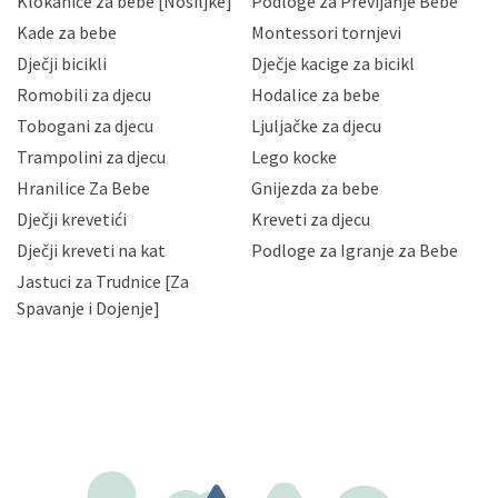
Klokanice za bebe [Nosiljke]
Podloge za Previjanje Bebe
Hrvatske, a uvijek uz primjenu odgovarajućih tehničkih i
sigurnosnih mjera zaštite osobnih podataka od
Kade za bebe
Montessori tornjevi
neovlaštenog pristupa, zlouporabe, otkrivanja,
Dječji bicikli
Dječje kacige za bicikl
gubitka ili uništenja. Mae.hr štiti privatnost svojih
korisnika i posjetitelja web stranica, čuva povjerljivost
Romobili za djecu
Hodalice za bebe
Vaših osobnih podataka te omogućava pristup i
Tobogani za djecu
Ljuljačke za djecu
priopćavanje osobnih podataka samo onim svojim
zaposlenicima kojima su isti potrebni radi provedbe
Trampolini za djecu
Lego kocke
njihovih poslovnih aktivnosti, a trećim osobama samo u
Hranilice Za Bebe
Gnijezda za bebe
slučajevima koji su dozvoljeni zakonima. Napominjemo
da možete u svako doba, u potpunosti ili djelomice,
Dječji krevetići
Kreveti za djecu
bez naknade i objašnjenja odustati od dane privole i
Dječji kreveti na kat
Podloge za Igranje za Bebe
zatražiti prestanak aktivnosti obrade Vaših osobnih
Jastuci za Trudnice [Za
podataka. Opoziv privole možete podnijeti poštom na
gore navedenu adresu ili e-mailom na adresu:
Spavanje i Dojenje]