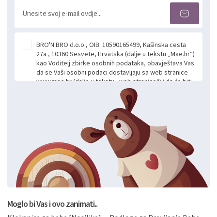
BRO'N BRO d.o.o., OIB: 10590165499, Kašinska cesta
27a , 10360 Sesvete, Hrvatska (dalje u tekstu „Mae.hr“)
kao Voditelj zbirke osobnih podataka, obavještava Vas
da se Vaši osobni podaci dostavljaju sa web stranice
www.mae.hr (dalje u tekstu „web stranice“) i da će biti
obrađeni. Prihvaćanjem ove Izjave smatra se da
slobodno i izričito dajete privolu za prikupljanje i daljnju
obradu Vaših osobnih podataka koje ustupate Mae.hr
putem ovih web stranica u svrhu odgovora i daljnje
komunikacije na Vaš upit poslan kroz kontakt obrazac.
Radi se o dobrovoljnom davanju podataka te ovu
Izjavu niste dužni prihvatiti odnosno niste dužni unositi
svoje osobne podatke u jednu od prijavnih
formi/obrazaca dostupnih na ovim web stranicama.
BRO'N BRO d.o.o. će s Vašim osobnim podacima
postupati sukladno Općoj uredbi o zaštiti podataka
koju možete pročitati ovdje, sukladno Politici
privatnosti i kolačića koju možete pročitati ovdje i
Moglo bi Vas i ovo zanimati..
sukladno drugim primjenjivim propisima Republike