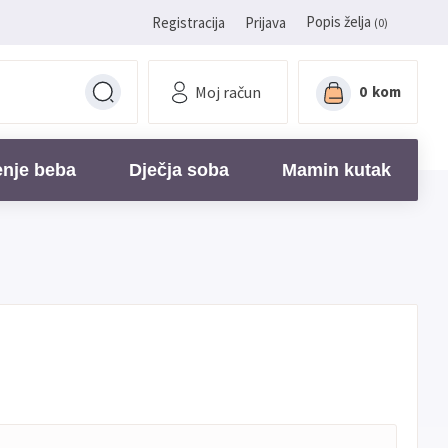
Popis želja
Registracija
Prijava
(0)
Moj račun
0
kom
enje beba
Dječja soba
Mamin kutak