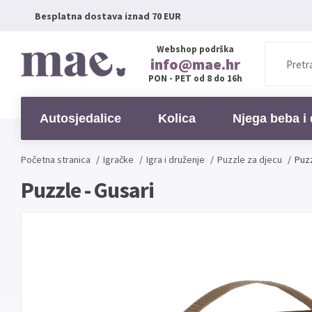
Besplatna dostava iznad 70 EUR
Webshop podrška
info@mae.hr
PON - PET od 8 do 16h
Autosjedalice
Kolica
Njega beba i 
Početna stranica
/
Igračke
/
Igra i druženje
/
Puzzle za djecu
/
Puzz
Puzzle - Gusari