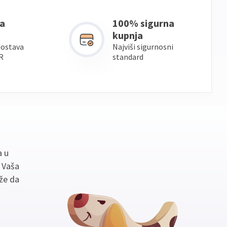
a
100% sigurna
kupnja
dostava
Najviši sigurnosni
R
standard
a u
. Vaša
že da