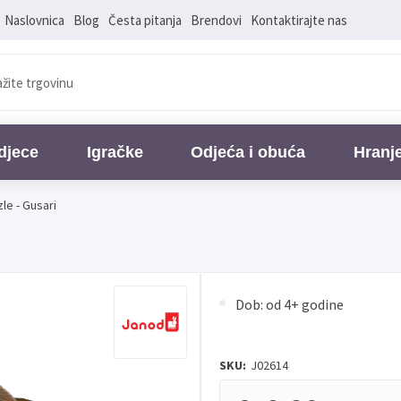
Naslovnica
Blog
Česta pitanja
Brendovi
Kontaktirajte nas
djece
Igračke
Odjeća i obuća
Hranj
le - Gusari
Dob: od 4+ godine
SKU:
J02614