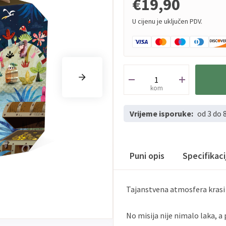
€19,90
U cijenu je uključen PDV.
kom
Vrijeme isporuke:
od 3 do 
Puni opis
Specifikac
Tajanstvena atmosfera krasi 
No misija nije nimalo laka, a