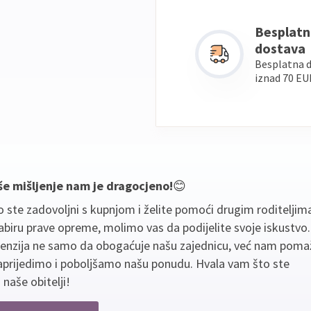
Besplatn
dostava
Besplatna 
iznad 70 EU
še mišljenje nam je dragocjeno!
😊
 ste zadovoljni s kupnjom i želite pomoći drugim roditeljim
biru prave opreme, molimo vas da podijelite svoje iskustvo
cenzija ne samo da obogaćuje našu zajednicu, već nam poma
aprijedimo i poboljšamo našu ponudu. Hvala vam što ste
 naše obitelji!