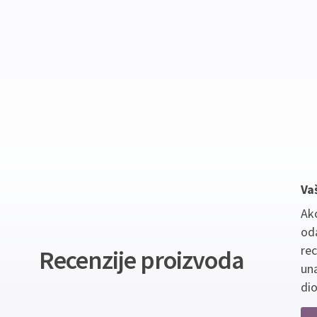
Va
Ako
oda
re
Recenzije proizvoda
un
dio