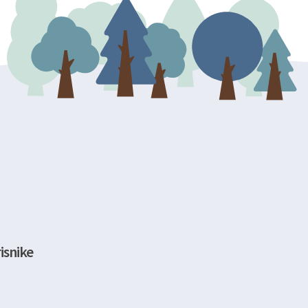
isnike