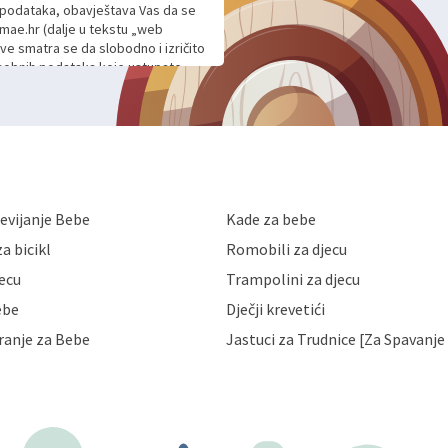
h podataka, obavještava Vas da se
mae.hr (dalje u tekstu „web
ave smatra se da slobodno i izričito
 osobnih podataka koje ustupate
ljnje komunikacije na Vaš upit
m davanju podataka te ovu Izjavu
voje osobne podatke u jednu od
anicama. BRO'N BRO d.o.o. će s
edbi o zaštiti podataka koju
i kolačića koju možete pročitati
like Hrvatske, a uvijek uz
evijanje Bebe
Kade za bebe
a zaštite osobnih podataka od
 ili uništenja. Mae.hr štiti
a bicikl
Romobili za djecu
a, čuva povjerljivost Vaših osobnih
nih podataka samo onim svojim
jecu
Trampolini za djecu
jihovih poslovnih aktivnosti, a
ebe
Dječji krevetići
eni zakonima. Napominjemo da
z naknade i objašnjenja odustati od
ranje za Bebe
Jastuci za Trudnice [Za Spavanje 
 Vaših osobnih podataka. Opoziv
dresu ili e-mailom na adresu: