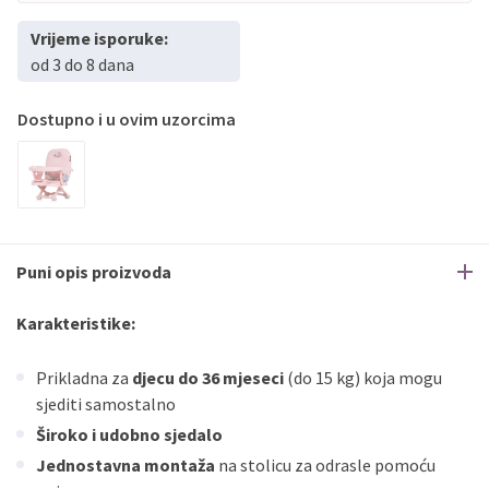
Vrijeme isporuke:
PBZ
Visa
do
12
rata
od 3 do 8 dana
PBZ
Visa Premium
do
12
rata
Erste
Diners
do
12
rata
Dostupno i u ovim uzorcima
Erste
Maestro
do
12
rata
Erste
Master
do
12
rata
Erste
Visa
do
12
rata
Sve banke
Visa
Jednokratno
Puni opis proizvoda
Sve banke
Master
Jednokratno
Sve banke
Maestro
Jednokratno
Karakteristike:
ECC
Discover
Jednokratno
Prikladna za
djecu do 36 mjeseci
(do 15 kg) koja mogu
sjediti samostalno
Široko i udobno sjedalo
Jednostavna montaža
na stolicu za odrasle pomoću