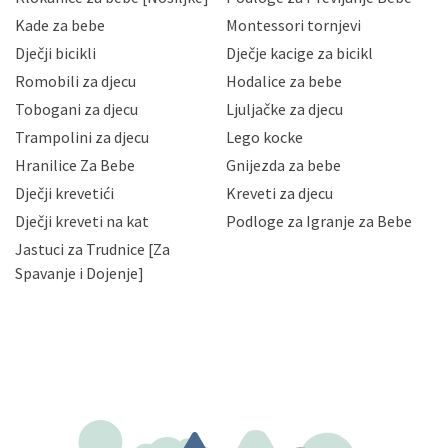
Hrvatske, a uvijek uz primjenu odgovarajućih tehničkih i
sigurnosnih mjera zaštite osobnih podataka od
Kade za bebe
Montessori tornjevi
neovlaštenog pristupa, zlouporabe, otkrivanja,
Dječji bicikli
Dječje kacige za bicikl
gubitka ili uništenja. Mae.hr štiti privatnost svojih
korisnika i posjetitelja web stranica, čuva povjerljivost
Romobili za djecu
Hodalice za bebe
Vaših osobnih podataka te omogućava pristup i
Tobogani za djecu
Ljuljačke za djecu
priopćavanje osobnih podataka samo onim svojim
zaposlenicima kojima su isti potrebni radi provedbe
Trampolini za djecu
Lego kocke
njihovih poslovnih aktivnosti, a trećim osobama samo u
Hranilice Za Bebe
Gnijezda za bebe
slučajevima koji su dozvoljeni zakonima. Napominjemo
da možete u svako doba, u potpunosti ili djelomice,
Dječji krevetići
Kreveti za djecu
bez naknade i objašnjenja odustati od dane privole i
Dječji kreveti na kat
Podloge za Igranje za Bebe
zatražiti prestanak aktivnosti obrade Vaših osobnih
Jastuci za Trudnice [Za
podataka. Opoziv privole možete podnijeti poštom na
gore navedenu adresu ili e-mailom na adresu:
Spavanje i Dojenje]