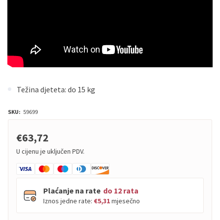
Težina djeteta: do 15 kg
SKU:
59699
€63,72
U cijenu je uključen PDV.
Plaćanje na rate
do 12 rata
Iznos jedne rate:
€5,31
mjesečno