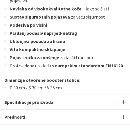
pojaseva
Navlaka od visokokvalitetne kože
– lako se čisti
Sustav sigurnosnih pojaseva
za veću sigurnost
Podesiva po visini
Pladanj podesiv naprijed-natrag
Uklonjiva posuda za hranu
Vrlo kompaktno sklapanje
Pojas i ručka za nošenje
za lakši transport
Proizvedena u skladu s
europskim standardom EN16120
Dimenzije otvorene booster stolice:
D 30 cm / Š 30 cm / V 35 cm
Specifikacije proizvoda
Prednosti