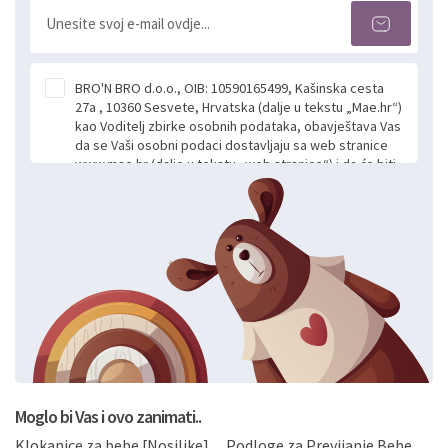
BRO'N BRO d.o.o., OIB: 10590165499, Kašinska cesta
27a , 10360 Sesvete, Hrvatska (dalje u tekstu „Mae.hr“)
kao Voditelj zbirke osobnih podataka, obavještava Vas
da se Vaši osobni podaci dostavljaju sa web stranice
www.mae.hr (dalje u tekstu „web stranice“) i da će biti
obrađeni. Prihvaćanjem ove Izjave smatra se da
slobodno i izričito dajete privolu za prikupljanje i daljnju
obradu Vaših osobnih podataka koje ustupate Mae.hr
putem ovih web stranica u svrhu odgovora i daljnje
komunikacije na Vaš upit poslan kroz kontakt obrazac.
Radi se o dobrovoljnom davanju podataka te ovu
Izjavu niste dužni prihvatiti odnosno niste dužni unositi
svoje osobne podatke u jednu od prijavnih
formi/obrazaca dostupnih na ovim web stranicama.
BRO'N BRO d.o.o. će s Vašim osobnim podacima
postupati sukladno Općoj uredbi o zaštiti podataka
koju možete pročitati ovdje, sukladno Politici
privatnosti i kolačića koju možete pročitati ovdje i
Moglo bi Vas i ovo zanimati..
sukladno drugim primjenjivim propisima Republike
Klokanice za bebe [Nosiljke]
Podloge za Previjanje Bebe