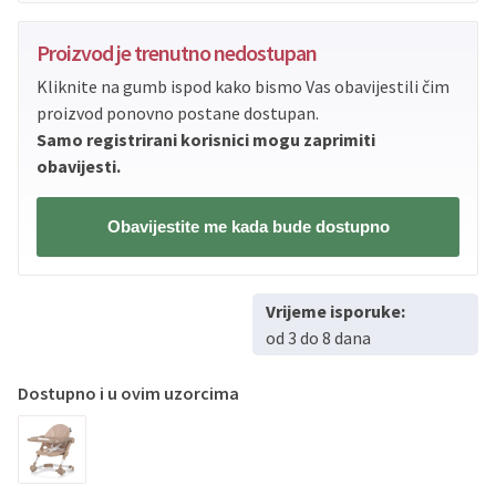
PBZ
Visa
do
12
rata
Proizvod je trenutno nedostupan
PBZ
Visa Premium
do
12
rata
Kliknite na gumb ispod kako bismo Vas obavijestili čim
Erste
Diners
do
12
rata
proizvod ponovno postane dostupan.
Erste
Maestro
do
12
rata
Samo registrirani korisnici mogu zaprimiti
Erste
Master
do
12
rata
obavijesti.
Erste
Visa
do
12
rata
Obavijestite me kada bude dostupno
Sve banke
Visa
Jednokratno
Sve banke
Master
Jednokratno
Vrijeme isporuke:
Sve banke
Maestro
Jednokratno
od 3 do 8 dana
ECC
Discover
Jednokratno
Dostupno i u ovim uzorcima