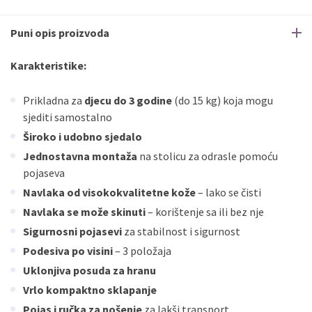
Puni opis proizvoda
Karakteristike:
Prikladna za
djecu do 3 godine
(do 15 kg) koja mogu
sjediti samostalno
Široko i udobno sjedalo
Jednostavna montaža
na stolicu za odrasle pomoću
pojaseva
Navlaka od visokokvalitetne kože
– lako se čisti
Navlaka se može skinuti
– korištenje sa ili bez nje
Sigurnosni pojasevi
za stabilnost i sigurnost
Podesiva po visini
– 3 položaja
Uklonjiva posuda za hranu
Vrlo kompaktno sklapanje
Pojas i ručka za nošenje
za lakši transport