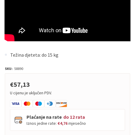
Težina djeteta: do 15 kg
SKU:
58890
€57,13
U cijenu je uključen PDV.
Plaćanje na rate
do 12 rata
Iznos jedne rate:
€4,76
mjesečno