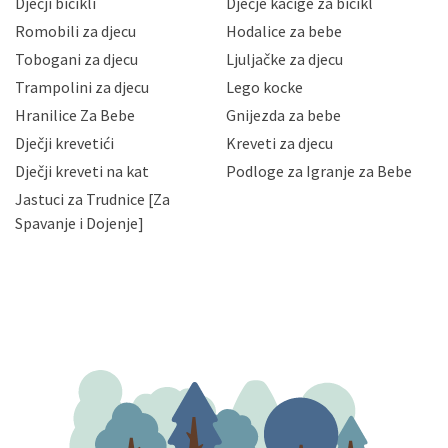
Dječji bicikli
Dječje kacige za bicikl
gubitka ili uništenja. Mae.hr štiti privatnost svojih
korisnika i posjetitelja web stranica, čuva povjerljivost
Romobili za djecu
Hodalice za bebe
Vaših osobnih podataka te omogućava pristup i
Tobogani za djecu
Ljuljačke za djecu
priopćavanje osobnih podataka samo onim svojim
zaposlenicima kojima su isti potrebni radi provedbe
Trampolini za djecu
Lego kocke
njihovih poslovnih aktivnosti, a trećim osobama samo u
Hranilice Za Bebe
Gnijezda za bebe
slučajevima koji su dozvoljeni zakonima. Napominjemo
da možete u svako doba, u potpunosti ili djelomice,
Dječji krevetići
Kreveti za djecu
bez naknade i objašnjenja odustati od dane privole i
Dječji kreveti na kat
Podloge za Igranje za Bebe
zatražiti prestanak aktivnosti obrade Vaših osobnih
Jastuci za Trudnice [Za
podataka. Opoziv privole možete podnijeti poštom na
gore navedenu adresu ili e-mailom na adresu:
Spavanje i Dojenje]