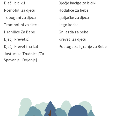
Dječji bicikli
Dječje kacige za bicikl
gubitka ili uništenja. Mae.hr štiti privatnost svojih
korisnika i posjetitelja web stranica, čuva povjerljivost
Romobili za djecu
Hodalice za bebe
Vaših osobnih podataka te omogućava pristup i
Tobogani za djecu
Ljuljačke za djecu
priopćavanje osobnih podataka samo onim svojim
zaposlenicima kojima su isti potrebni radi provedbe
Trampolini za djecu
Lego kocke
njihovih poslovnih aktivnosti, a trećim osobama samo u
Hranilice Za Bebe
Gnijezda za bebe
slučajevima koji su dozvoljeni zakonima. Napominjemo
da možete u svako doba, u potpunosti ili djelomice,
Dječji krevetići
Kreveti za djecu
bez naknade i objašnjenja odustati od dane privole i
Dječji kreveti na kat
Podloge za Igranje za Bebe
zatražiti prestanak aktivnosti obrade Vaših osobnih
Jastuci za Trudnice [Za
podataka. Opoziv privole možete podnijeti poštom na
gore navedenu adresu ili e-mailom na adresu:
Spavanje i Dojenje]