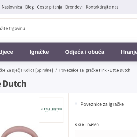
Naslovnica
Blog
Česta pitanja
Brendovi
Kontaktirajte nas
djece
Igračke
Odjeća i obuća
Hranj
čke Za Dječja Kolica [Spiralne]
/
Poveznice za igračke Pink - Little Dutch
e Dutch
Poveznice za igračke
SKU:
LD4960