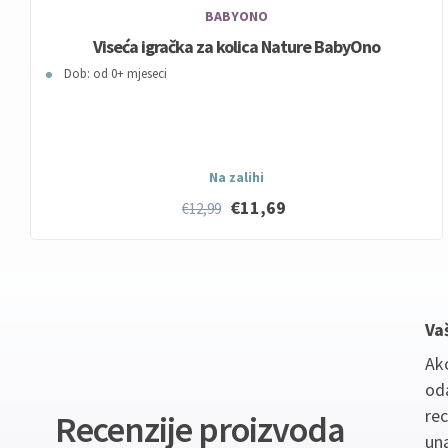
BABYONO
Viseća igračka za kolica Nature BabyOno
Dob: od 0+ mjeseci
Na zalihi
€11,69
€12,99
Va
Ako
oda
re
Recenzije proizvoda
un