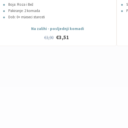
Boja: Roza i Bež
S
Pakiranje: 2 komada
P
Dob: 0+ mjeseci starosti
Na zalihi - posljednji komadi
€3,51
€3,90