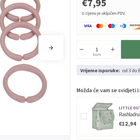
€7,95
U cijenu je uključen PDV.
kom
Vrijeme isporuke:
od 3 do 
Možda će vam se svidjeti i:
LITTLE DU
Rashladna 
€12,94