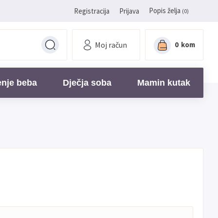
Popis želja
Registracija
Prijava
(0)
Moj račun
0
kom
enje beba
Dječja soba
Mamin kutak