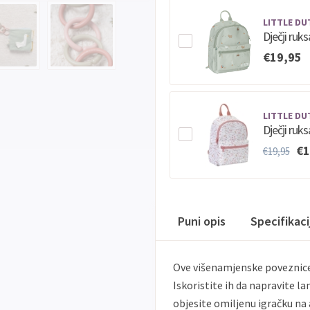
LITTLE DU
Dječji ruks
€19,95
LITTLE DU
Dječji ruk
€1
€19,95
Puni opis
Specifikac
Ove višenamjenske poveznice 
Iskoristite ih da napravite lan
objesite omiljenu igračku na 