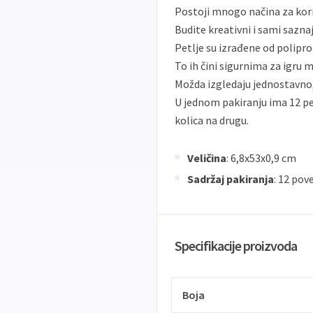
Postoji mnogo načina za koriš
Budite kreativni i sami saznaj
Petlje su izrađene od polipro
To ih čini sigurnima za igru m
Možda izgledaju jednostavno, 
U jednom pakiranju ima 12 pet
kolica na drugu.
Veličina
: 6,8x53x0,9 cm
Sadržaj pakiranja
: 12 pov
Specifikacije proizvoda
Boja