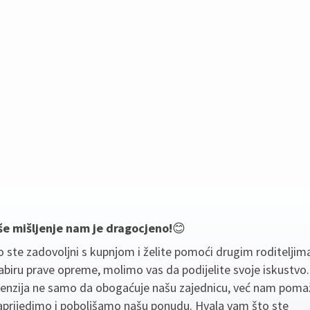
še mišljenje nam je dragocjeno!
😊
 ste zadovoljni s kupnjom i želite pomoći drugim roditeljim
biru prave opreme, molimo vas da podijelite svoje iskustvo
cenzija ne samo da obogaćuje našu zajednicu, već nam poma
aprijedimo i poboljšamo našu ponudu. Hvala vam što ste