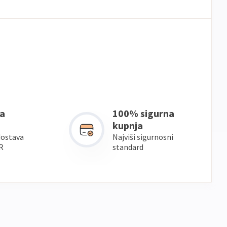
a
100% sigurna
kupnja
dostava
Najviši sigurnosni
R
standard