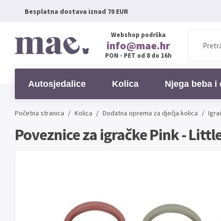
Besplatna dostava iznad 70 EUR
Webshop podrška
info@mae.hr
PON - PET od 8 do 16h
Autosjedalice
Kolica
Njega beba i 
Početna stranica
/
Kolica
/
Dodatna oprema za dječja kolica
/
Igra
Poveznice za igračke Pink - Littl