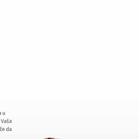
a u
. Vaša
že da