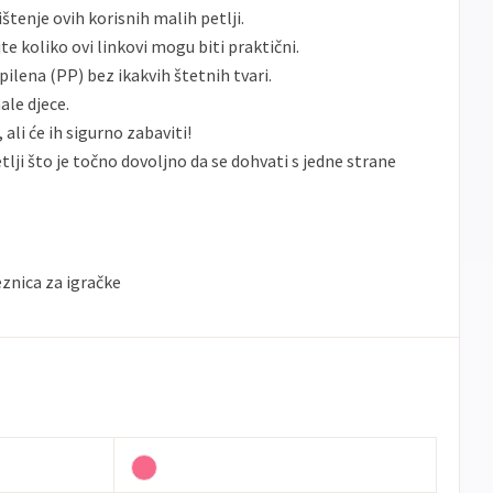
tenje ovih korisnih malih petlji.
te koliko ovi linkovi mogu biti praktični.
pilena (PP) bez ikakvih štetnih tvari.
ale djece.
ali će ih sigurno zabaviti!
lji što je točno dovoljno da se dohvati s jedne strane
eznica za igračke