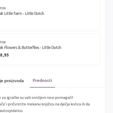
TCH
ak Little Farm - Little Dutch
TCH
sak Flowers & Butterflies - Little Dutch
8,95
Prednosti
ije proizvoda
za igračke su vaši omiljeni novi pomagači!
čić i pričvrstite mekanu knjižicu na dječja kolica ili da
autosjedalicu.