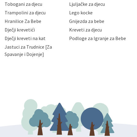
Vaših osobnih podataka te omogućava pristup i
Tobogani za djecu
Ljuljačke za djecu
priopćavanje osobnih podataka samo onim svojim
zaposlenicima kojima su isti potrebni radi provedbe
Trampolini za djecu
Lego kocke
njihovih poslovnih aktivnosti, a trećim osobama samo u
Hranilice Za Bebe
Gnijezda za bebe
slučajevima koji su dozvoljeni zakonima. Napominjemo
da možete u svako doba, u potpunosti ili djelomice,
Dječji krevetići
Kreveti za djecu
bez naknade i objašnjenja odustati od dane privole i
Dječji kreveti na kat
Podloge za Igranje za Bebe
zatražiti prestanak aktivnosti obrade Vaših osobnih
Jastuci za Trudnice [Za
podataka. Opoziv privole možete podnijeti poštom na
gore navedenu adresu ili e-mailom na adresu:
Spavanje i Dojenje]