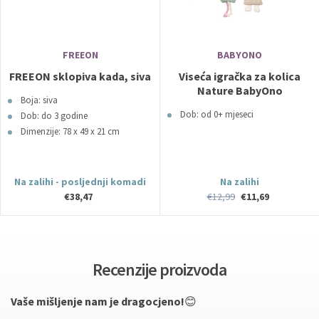
FREEON
BABYONO
FREEON sklopiva kada, siva
Viseća igračka za kolica
Nature BabyOno
Boja: siva
Dob: od 0+ mjeseci
Dob: do 3 godine
Dimenzije: 78 x 49 x 21 cm
Na zalihi - posljednji komadi
Na zalihi
€38,47
€12,99
€11,69
Recenzije proizvoda
Vaše mišljenje nam je dragocjeno!
😊