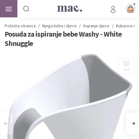
0
Početna stranica
/
Njega beba i djece
/
Kupanje djece
/
Rukavice i 
Posuda za ispiranje bebe Washy - White
Shnuggle