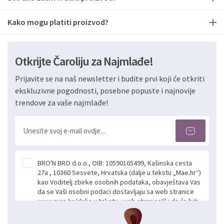
Kako mogu platiti proizvod?
Otkrijte Čaroliju za Najmlađe!
Prijavite se na naš newsletter i budite prvi koji će otkriti
ekskluzivne pogodnosti, posebne popuste i najnovije
trendove za vaše najmlađe!
BRO'N BRO d.o.o., OIB: 10590165499, Kašinska cesta
27a , 10360 Sesvete, Hrvatska (dalje u tekstu „Mae.hr“)
kao Voditelj zbirke osobnih podataka, obavještava Vas
da se Vaši osobni podaci dostavljaju sa web stranice
www.mae.hr (dalje u tekstu „web stranice“) i da će biti
obrađeni. Prihvaćanjem ove Izjave smatra se da
slobodno i izričito dajete privolu za prikupljanje i daljnju