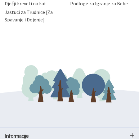
bez naknade i objašnjenja odustati od dane privole i
Dječji kreveti na kat
Podloge za Igranje za Bebe
zatražiti prestanak aktivnosti obrade Vaših osobnih
Jastuci za Trudnice [Za
podataka. Opoziv privole možete podnijeti poštom na
gore navedenu adresu ili e-mailom na adresu:
Spavanje i Dojenje]
Informacije