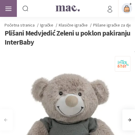
0
Početna stranica
/
Igračke
/
Klasične igračke
/
Plišane igračke za djec
Plišani Medvjedić Zeleni u poklon pakiranju
InterBaby