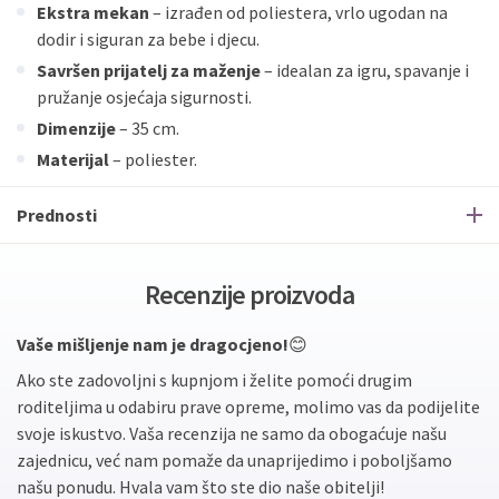
Ekstra mekan
– izrađen od poliestera, vrlo ugodan na
dodir i siguran za bebe i djecu.
Savršen prijatelj za maženje
– idealan za igru, spavanje i
pružanje osjećaja sigurnosti.
Dimenzije
– 35 cm.
Materijal
– poliester.
Prednosti
Recenzije proizvoda
Vaše mišljenje nam je dragocjeno!
😊
Ako ste zadovoljni s kupnjom i želite pomoći drugim
roditeljima u odabiru prave opreme, molimo vas da podijelite
svoje iskustvo. Vaša recenzija ne samo da obogaćuje našu
zajednicu, već nam pomaže da unaprijedimo i poboljšamo
našu ponudu. Hvala vam što ste dio naše obitelji!