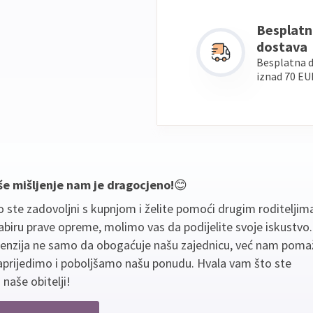
Besplatn
dostava
Besplatna 
iznad 70 EU
še mišljenje nam je dragocjeno!
😊
 ste zadovoljni s kupnjom i želite pomoći drugim roditeljim
biru prave opreme, molimo vas da podijelite svoje iskustvo
cenzija ne samo da obogaćuje našu zajednicu, već nam poma
aprijedimo i poboljšamo našu ponudu. Hvala vam što ste
 naše obitelji!