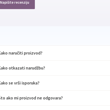
Napišite recenziju
Kako naručiti proizvod?
Kako otkazati narudžbu?
Kako se vrši isporuka?
Što ako mi proizvod ne odgovara?