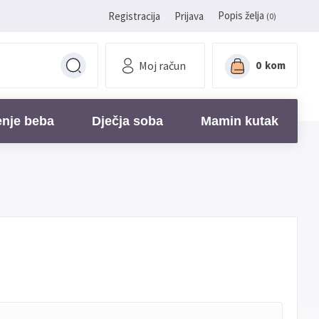
Popis želja
Registracija
Prijava
(0)
Moj račun
0
kom
enje beba
Dječja soba
Mamin kutak