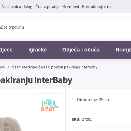
Naslovnica
Blog
Česta pitanja
Brendovi
Kontaktirajte nas
djece
Igračke
Odjeća i obuća
Hranj
jecu
/
Plišani Medvjedić Bež u poklon pakiranju InterBaby
pakiranju InterBaby
Dimenzije: 35 cm
SKU:
27251