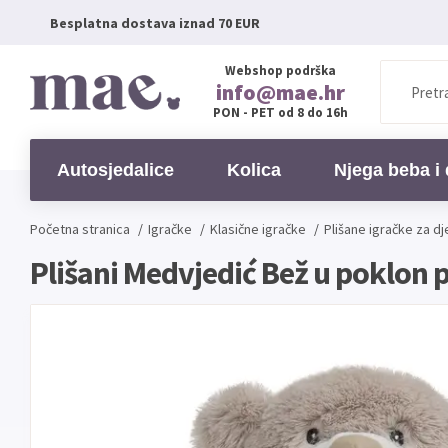
Besplatna dostava iznad 70 EUR
Webshop podrška
info@mae.hr
PON - PET od 8 do 16h
Autosjedalice
Kolica
Njega beba i 
Početna stranica
/
Igračke
/
Klasične igračke
/
Plišane igračke za d
Plišani Medvjedić Bež u poklon 