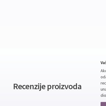
Va
Ako
oda
re
Recenzije proizvoda
un
dio