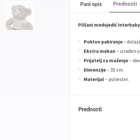
Prednosti
Puni opis
Plišani medvjedić Interbaby
Poklon pakiranje
– dolaz
Ekstra mekan
– izrađen od
Prijatelj za maženje
– ide
Dimenzije
– 35 cm.
Materijal
– poliester.
Prednosti