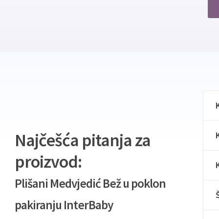
Najčešća pitanja za
proizvod:
Plišani Medvjedić Bež u poklon
pakiranju InterBaby