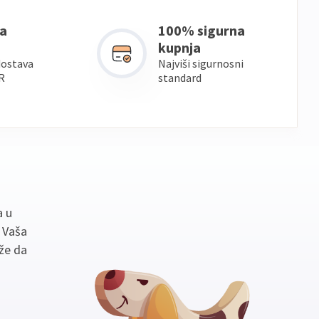
a
100% sigurna
kupnja
dostava
Najviši sigurnosni
R
standard
a u
. Vaša
že da