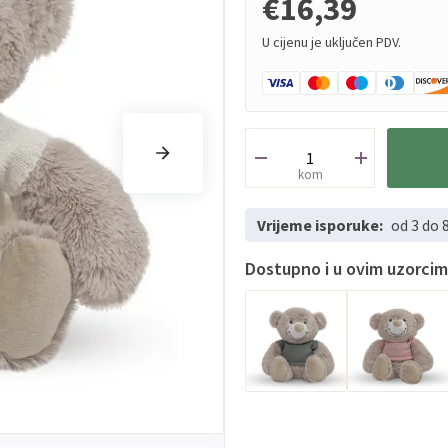
€16,39
U cijenu je uključen PDV.
kom
Vrijeme isporuke:
od 3 do 
Dostupno i u ovim uzorci