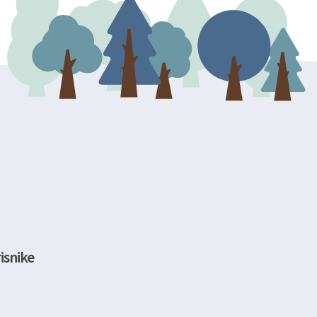
isnike