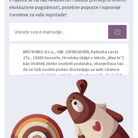
ekskluzivne pogodnosti, posebne popuste i najnovije
trendove za vaše najmlađe!
BRO'N BRO d.o.o., OIB: 10590165499, Kašinska cesta
27a , 10360 Sesvete, Hrvatska (dalje u tekstu „Mae.hr“)
kao Voditelj zbirke osobnih podataka, obavještava Vas
da se Vaši osobni podaci dostavljaju sa web stranice
www.mae.hr (dalje u tekstu „web stranice“) i da će biti
obrađeni. Prihvaćanjem ove Izjave smatra se da
slobodno i izričito dajete privolu za prikupljanje i daljnju
obradu Vaših osobnih podataka koje ustupate Mae.hr
putem ovih web stranica u svrhu odgovora i daljnje
komunikacije na Vaš upit poslan kroz kontakt obrazac.
Radi se o dobrovoljnom davanju podataka te ovu
Izjavu niste dužni prihvatiti odnosno niste dužni unositi
svoje osobne podatke u jednu od prijavnih
formi/obrazaca dostupnih na ovim web stranicama.
BRO'N BRO d.o.o. će s Vašim osobnim podacima