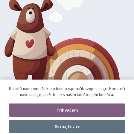
Kolačići nam pomažu kako bismo isporučili svoje usluge. Koristeći
naše usluge, slažete se s našim korištenjem kolačića.
Autorska prava; 2026 mae.hr. Sva prava pridržana.
Web shop izradio:
unamente.agency
Prihvaćam
Pratite nas
Saznajte više
Dodajte u košaricu
kom