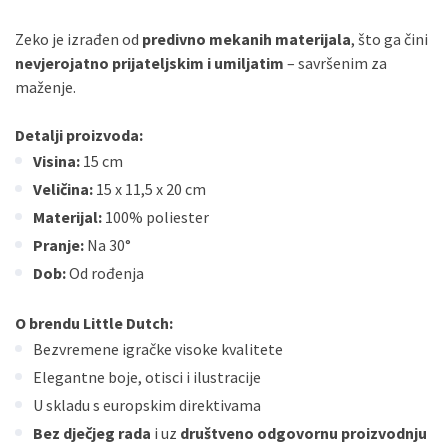
Zeko je izrađen od
predivno mekanih materijala
, što ga čini
nevjerojatno prijateljskim i umiljatim
– savršenim za
maženje.
Detalji proizvoda:
Visina:
15 cm
Veličina:
15 x 11,5 x 20 cm
Materijal:
100% poliester
Pranje:
Na 30°
Dob:
Od rođenja
O brendu Little Dutch:
Bezvremene igračke visoke kvalitete
Elegantne boje, otisci i ilustracije
U skladu s europskim direktivama
Bez dječjeg rada
i uz
društveno odgovornu proizvodnju