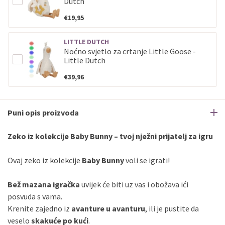
Dutch
€19,95
LITTLE DUTCH
Noćno svjetlo za crtanje Little Goose -
Little Dutch
€39,96
Puni opis proizvoda
Zeko iz kolekcije Baby Bunny – tvoj nježni prijatelj za igru
Ovaj zeko iz kolekcije
Baby Bunny
voli se igrati!
Bež mazana igračka
uvijek će biti uz vas i obožava ići
posvuda s vama.
Krenite zajedno iz
avanture u avanturu
, ili je pustite da
veselo
skakuće po kući
.