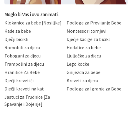
postupati sukladno Općoj uredbi o zaštiti podataka
koju možete pročitati ovdje, sukladno Politici
privatnosti i kolačića koju možete pročitati ovdje i
Moglo bi Vas i ovo zanimati..
sukladno drugim primjenjivim propisima Republike
Klokanice za bebe [Nosiljke]
Podloge za Previjanje Bebe
Hrvatske, a uvijek uz primjenu odgovarajućih tehničkih i
sigurnosnih mjera zaštite osobnih podataka od
Kade za bebe
Montessori tornjevi
neovlaštenog pristupa, zlouporabe, otkrivanja,
Dječji bicikli
Dječje kacige za bicikl
gubitka ili uništenja. Mae.hr štiti privatnost svojih
korisnika i posjetitelja web stranica, čuva povjerljivost
Romobili za djecu
Hodalice za bebe
Vaših osobnih podataka te omogućava pristup i
Tobogani za djecu
Ljuljačke za djecu
priopćavanje osobnih podataka samo onim svojim
zaposlenicima kojima su isti potrebni radi provedbe
Trampolini za djecu
Lego kocke
njihovih poslovnih aktivnosti, a trećim osobama samo u
Hranilice Za Bebe
Gnijezda za bebe
slučajevima koji su dozvoljeni zakonima. Napominjemo
da možete u svako doba, u potpunosti ili djelomice,
Dječji krevetići
Kreveti za djecu
bez naknade i objašnjenja odustati od dane privole i
Dječji kreveti na kat
Podloge za Igranje za Bebe
zatražiti prestanak aktivnosti obrade Vaših osobnih
Jastuci za Trudnice [Za
podataka. Opoziv privole možete podnijeti poštom na
gore navedenu adresu ili e-mailom na adresu:
Spavanje i Dojenje]