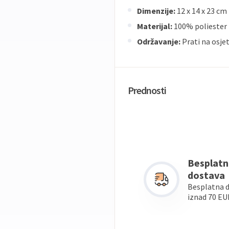
Dimenzije:
12 x 14 x 23 cm
Materijal:
100% poliester
Održavanje:
Prati na osje
Prednosti
Besplatn
dostava
Besplatna 
iznad 70 EU