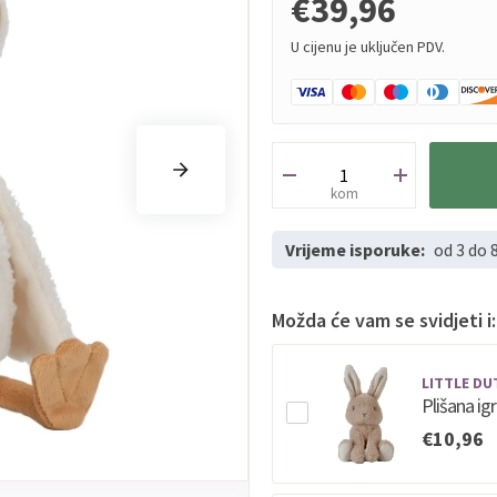
€39,96
U cijenu je uključen PDV.
kom
Vrijeme isporuke:
od 3 do 
Možda će vam se svidjeti i:
LITTLE DU
Plišana ig
€10,96