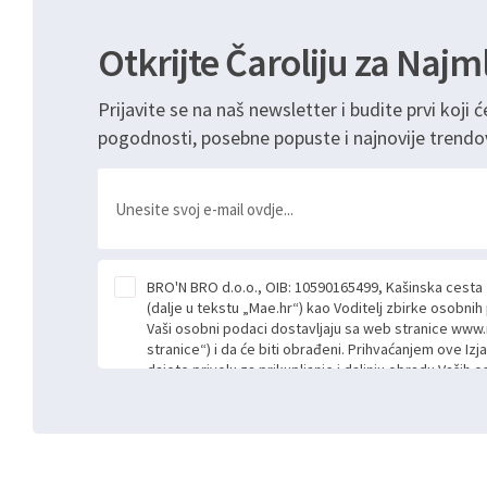
Otkrijte Čaroliju za Najm
Prijavite se na naš newsletter i budite prvi koji ć
pogodnosti, posebne popuste i najnovije trendo
BRO'N BRO d.o.o., OIB: 10590165499, Kašinska cesta
(dalje u tekstu „Mae.hr“) kao Voditelj zbirke osobni
Vaši osobni podaci dostavljaju sa web stranice www.
stranice“) i da će biti obrađeni. Prihvaćanjem ove Izj
dajete privolu za prikupljanje i daljnju obradu Vaših
Mae.hr putem ovih web stranica u svrhu odgovora i da
poslan kroz kontakt obrazac. Radi se o dobrovoljno
niste dužni prihvatiti odnosno niste dužni unositi s
prijavnih formi/obrazaca dostupnih na ovim web str
Vašim osobnim podacima postupati sukladno Općoj ur