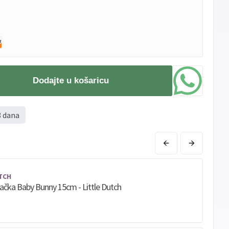
Dodajte u košaricu
8 dana
TCH
račka Baby Bunny 15cm - Little Dutch