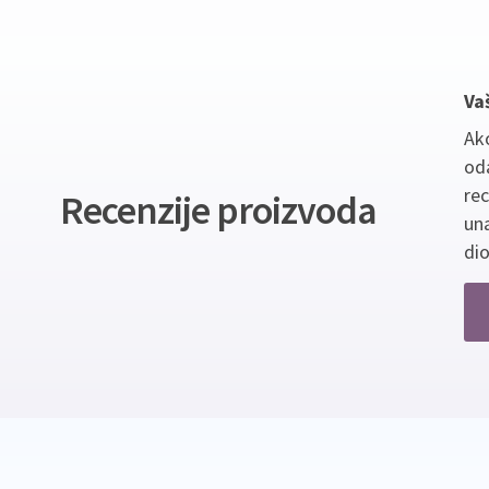
Va
Ako
oda
re
Recenzije proizvoda
un
dio