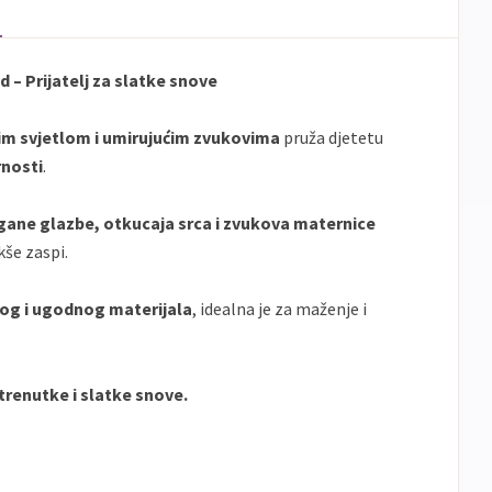
– Prijatelj za slatke snove
im svjetlom i umirujućim zvukovima
pruža djetetu
rnosti
.
gane glazbe, otkucaja srca i zvukova maternice
kše zaspi.
g i ugodnog materijala
, idealna je za maženje i
trenutke i slatke snove.