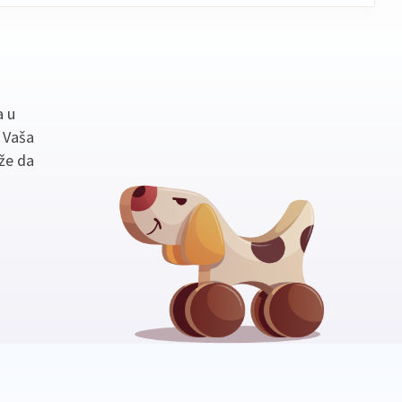
a u
. Vaša
že da