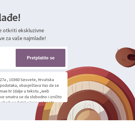
lađe!
e otkriti ekskluzivne
ve za vaše najmlađe!
Pretplatite se
 27a , 10360 Sesvete, Hrvatska
h podataka, obavještava Vas da se
mae.hr (dalje u tekstu „web
ave smatra se da slobodno i izričito
 osobnih podataka koje ustupate
ljnje komunikacije na Vaš upit
m davanju podataka te ovu Izjavu
voje osobne podatke u jednu od
anicama. BRO'N BRO d.o.o. će s
edbi o zaštiti podataka koju