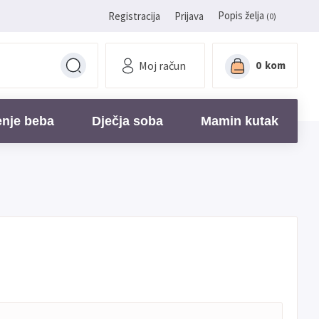
Popis želja
Registracija
Prijava
(0)
Moj račun
0
kom
enje beba
Dječja soba
Mamin kutak