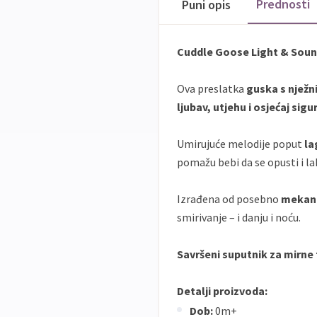
Prednosti
Puni opis
Cuddle Goose Light & Sound 
Ova preslatka
guska s nježn
ljubav, utjehu i osjećaj sigu
Umirujuće melodije poput
la
pomažu bebi da se opusti i la
Izrađena od posebno
mekano
smirivanje – i danju i noću.
Savršeni suputnik za mirne 
Detalji proizvoda:
Dob:
0m+