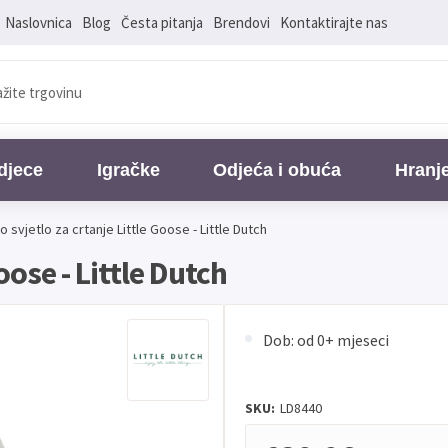
Naslovnica
Blog
Česta pitanja
Brendovi
Kontaktirajte nas
djece
Igračke
Odjeća i obuća
Hranj
 svjetlo za crtanje Little Goose - Little Dutch
oose - Little Dutch
Dob: od 0+ mjeseci
SKU:
LD8440