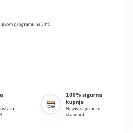
tljivom programu na 30°C
a
100% sigurna
kupnja
dostava
Najviši sigurnosni
R
standard