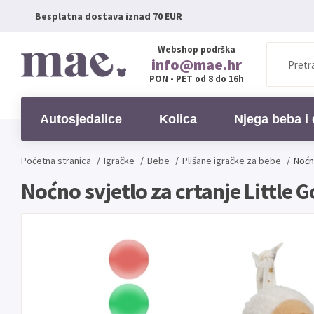
Besplatna dostava iznad 70 EUR
Webshop podrška
info@mae.hr
PON - PET od 8 do 16h
Autosjedalice
Kolica
Njega beba i 
Početna stranica
/
Igračke
/
Bebe
/
Plišane igračke za bebe
/
Noćno
Noćno svjetlo za crtanje Little G