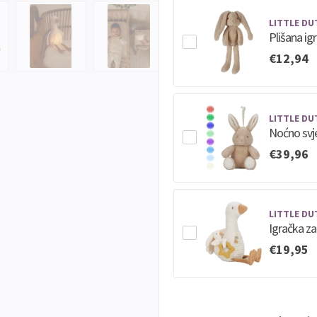
LITTLE DU
Plišana ig
€12,94
LITTLE DU
Noćno svje
€39,96
LITTLE DU
Igračka za
€19,95