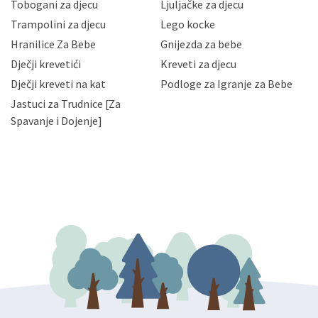
Tobogani za djecu
Ljuljačke za djecu
priopćavanje osobnih podataka samo onim svojim
zaposlenicima kojima su isti potrebni radi provedbe
Trampolini za djecu
Lego kocke
njihovih poslovnih aktivnosti, a trećim osobama samo u
Hranilice Za Bebe
Gnijezda za bebe
slučajevima koji su dozvoljeni zakonima. Napominjemo
da možete u svako doba, u potpunosti ili djelomice,
Dječji krevetići
Kreveti za djecu
bez naknade i objašnjenja odustati od dane privole i
Dječji kreveti na kat
Podloge za Igranje za Bebe
zatražiti prestanak aktivnosti obrade Vaših osobnih
Jastuci za Trudnice [Za
podataka. Opoziv privole možete podnijeti poštom na
gore navedenu adresu ili e-mailom na adresu:
Spavanje i Dojenje]