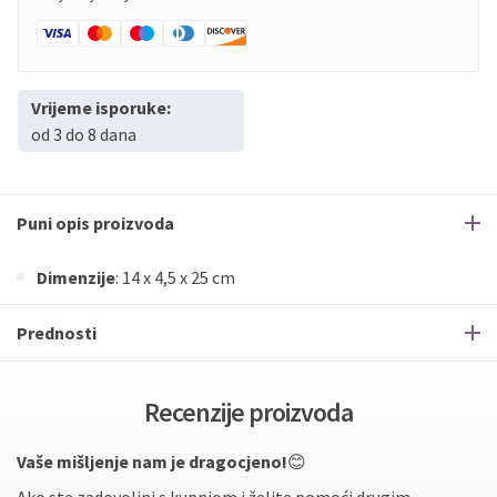
Vrijeme isporuke:
od 3 do 8 dana
Puni opis proizvoda
Dimenzije
: 14 x 4,5 x 25 cm
Prednosti
Recenzije proizvoda
Vaše mišljenje nam je dragocjeno!
😊
Ako ste zadovoljni s kupnjom i želite pomoći drugim