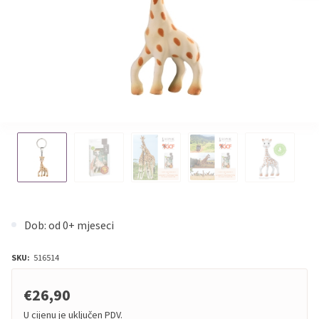
Dob: od 0+ mjeseci
SKU:
516514
€26,90
U cijenu je uključen PDV.