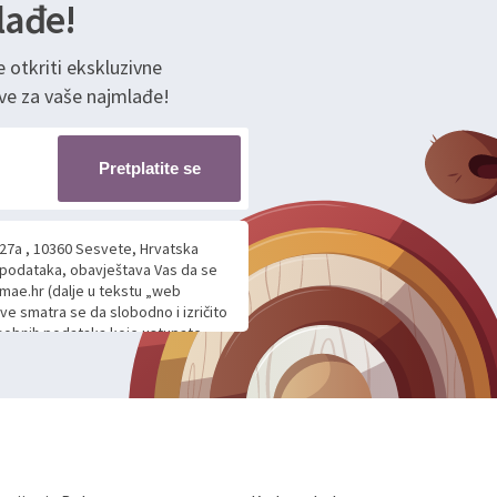
lađe!
e otkriti ekskluzivne
ve za vaše najmlađe!
Pretplatite se
 27a , 10360 Sesvete, Hrvatska
h podataka, obavještava Vas da se
mae.hr (dalje u tekstu „web
ave smatra se da slobodno i izričito
 osobnih podataka koje ustupate
ljnje komunikacije na Vaš upit
m davanju podataka te ovu Izjavu
voje osobne podatke u jednu od
anicama. BRO'N BRO d.o.o. će s
edbi o zaštiti podataka koju
i kolačića koju možete pročitati
like Hrvatske, a uvijek uz