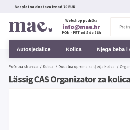
Besplatna dostava iznad 70 EUR
Webshop podrška
info@mae.hr
PON - PET od 8 do 16h
Autosjedalice
Kolica
Njega beba i 
Početna stranica
/
Kolica
/
Dodatna oprema za dječja kolica
/
Organ
Lässig CAS Organizator za kolica