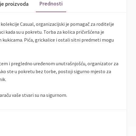
Prednosti
ije proizvoda
 kolekcije Casual, organizacijski je pomagač za roditelje
ruci kada su u pokretu. Torba za kolica pričvršćena je
m kukicama. Pića, grickalice i ostali sitni predmeti mogu
cem i pregledno uređenom unutrašnjošću, organizator za
 Ako ste u pokretu bez torbe, postoji sigurno mjesto za
nik.
raču vaše stvari su na sigurnom.