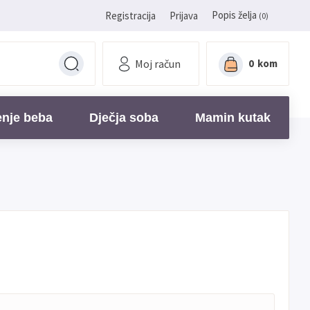
Popis želja
Registracija
Prijava
(0)
Moj račun
0
kom
enje beba
Dječja soba
Mamin kutak