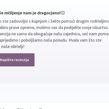
še mišljenje nam je dragocjeno!
😊
 ste zadovoljni s kupnjom i želite pomoći drugim roditeljim
biru prave opreme, molimo vas da podijelite svoje iskustvo
cenzija ne samo da obogaćuje našu zajednicu, već nam poma
aprijedimo i poboljšamo našu ponudu. Hvala vam što ste
 naše obitelji!
Napišite recenziju