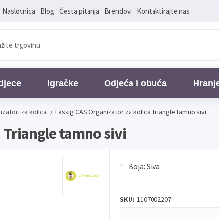
Naslovnica
Blog
Česta pitanja
Brendovi
Kontaktirajte nas
djece
Igračke
Odjeća i obuća
Hranj
izatori za kolica
/
Lässig CAS Organizator za kolica Triangle tamno sivi
 Triangle tamno sivi
Boja: Siva
SKU:
1107002207