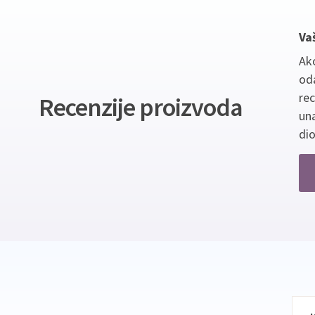
Va
Ako
oda
re
Recenzije proizvoda
un
dio