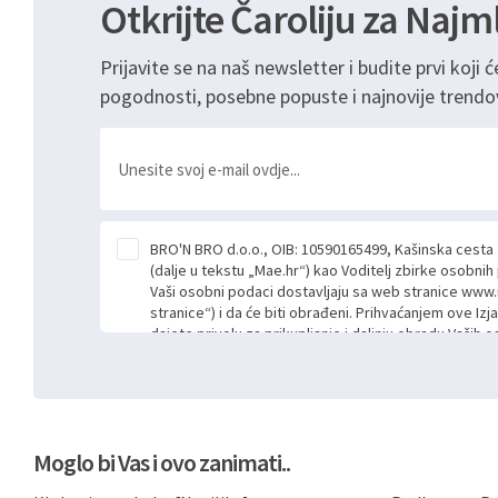
Otkrijte Čaroliju za Najm
Prijavite se na naš newsletter i budite prvi koji ć
pogodnosti, posebne popuste i najnovije trendo
BRO'N BRO d.o.o., OIB: 10590165499, Kašinska cesta
(dalje u tekstu „Mae.hr“) kao Voditelj zbirke osobni
Vaši osobni podaci dostavljaju sa web stranice www.
stranice“) i da će biti obrađeni. Prihvaćanjem ove Izj
dajete privolu za prikupljanje i daljnju obradu Vaših
Mae.hr putem ovih web stranica u svrhu odgovora i da
poslan kroz kontakt obrazac. Radi se o dobrovoljno
niste dužni prihvatiti odnosno niste dužni unositi s
prijavnih formi/obrazaca dostupnih na ovim web str
Vašim osobnim podacima postupati sukladno Općoj ur
Moglo bi Vas i ovo zanimati..
možete pročitati ovdje, sukladno Politici privatnosti 
ovdje i sukladno drugim primjenjivim propisima Repub