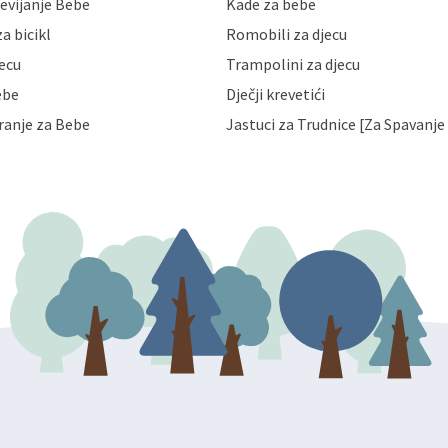
evijanje Bebe
Kade za bebe
a zaštite osobnih podataka od
 ili uništenja. Mae.hr štiti
a bicikl
Romobili za djecu
a, čuva povjerljivost Vaših osobnih
nih podataka samo onim svojim
jecu
Trampolini za djecu
jihovih poslovnih aktivnosti, a
ebe
Dječji krevetići
eni zakonima. Napominjemo da
z naknade i objašnjenja odustati od
ranje za Bebe
Jastuci za Trudnice [Za Spavanje 
 Vaših osobnih podataka. Opoziv
dresu ili e-mailom na adresu: