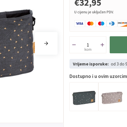
€32,95
U cijenu je uključen PDV.
kom
Vrijeme isporuke:
od 3 do 
Dostupno i u ovim uzorci