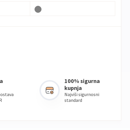
a
100% sigurna
kupnja
dostava
Najviši sigurnosni
R
standard