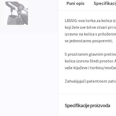
Puni opis
Specifikac
LÄSSIG-ova torba za kolica iz
koji žele sve bitne stvari pri 
izravno na kolica s priloženi
se jednostavno pospremiti.
S prostranim glavnim pretin
kolica izvrsno štedi prostor.
vaše ključeve i torbicu/novča
Zahvaljujući patentnom zatva
Specifikacije proizvoda