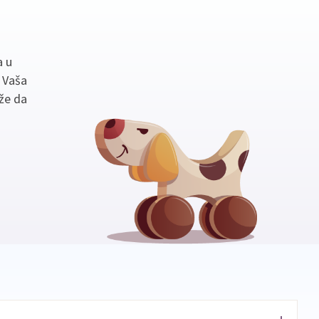
a u
. Vaša
že da