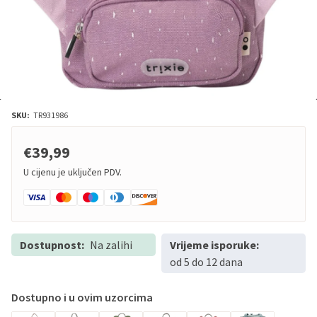
SKU:
TR931986
€39,99
U cijenu je uključen PDV.
Dostupnost:
Na zalihi
Vrijeme isporuke:
od 5 do 12 dana
Dostupno i u ovim uzorcima