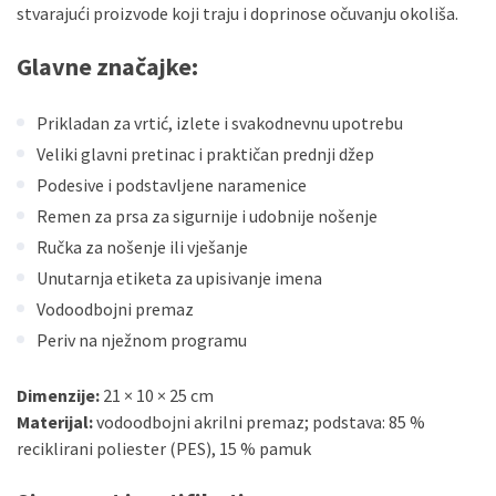
stvarajući proizvode koji traju i doprinose očuvanju okoliša.
Glavne značajke:
Prikladan za vrtić, izlete i svakodnevnu upotrebu
Veliki glavni pretinac i praktičan prednji džep
Podesive i podstavljene naramenice
Remen za prsa za sigurnije i udobnije nošenje
Ručka za nošenje ili vješanje
Unutarnja etiketa za upisivanje imena
Vodoodbojni premaz
Periv na nježnom programu
Dimenzije:
21 × 10 × 25 cm
Materijal:
vodoodbojni akrilni premaz; podstava: 85 %
reciklirani poliester (PES), 15 % pamuk