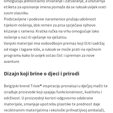
omogućuju jednostavno otvaranje i zatvaranje, a unutarnja
etiketa za upisivanje imena pomaže da se ruksak uvijek vrati
svom vlasniku.
Podstavljene i podesive naramenice pružaju udobnost
tijekom nošenja, dok remen za prsa sprječava njihovo
klizanje s ramena. Kratka ručka na vrhu omogućuje lako
nošenje u ruci ili vješanje na vješalicu.
Vanjski materijal ima vodoodbojni premaz koji štiti sadržaj
od vlage i lagane kiše, a ruksak se može prati na nježnom
programu kako bi uvijek ostao čist i spreman za nove
avanture.
Dizajn koji brine o djeci i prirodi
Belgijski brend Trixie® inspiraciju pronalazi u dječjoj mašti te
izrađuje proizvode koji spajaju funkcionalnost, kvalitetu i
održivost. U proizvodnji koristi odgovorno odabrane
materijale, smanjuje upotrebu plastike te prednost daje
recikliranim materijalima i ekološki prihvatljivoj ambalaži,