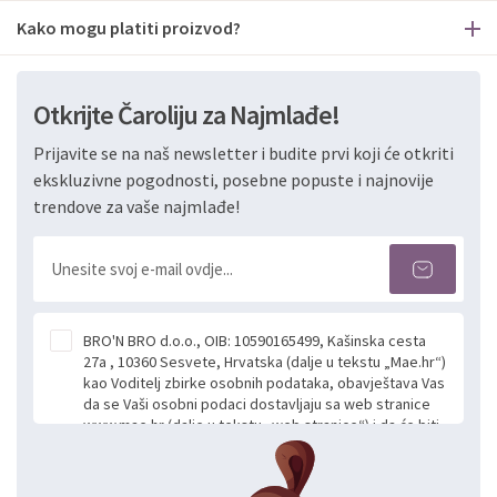
Kako mogu platiti proizvod?
Otkrijte Čaroliju za Najmlađe!
Prijavite se na naš newsletter i budite prvi koji će otkriti
ekskluzivne pogodnosti, posebne popuste i najnovije
trendove za vaše najmlađe!
BRO'N BRO d.o.o., OIB: 10590165499, Kašinska cesta
27a , 10360 Sesvete, Hrvatska (dalje u tekstu „Mae.hr“)
kao Voditelj zbirke osobnih podataka, obavještava Vas
da se Vaši osobni podaci dostavljaju sa web stranice
www.mae.hr (dalje u tekstu „web stranice“) i da će biti
obrađeni. Prihvaćanjem ove Izjave smatra se da
slobodno i izričito dajete privolu za prikupljanje i daljnju
obradu Vaših osobnih podataka koje ustupate Mae.hr