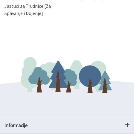
zatražiti prestanak aktivnosti obrade Vaših osobnih
Jastuci za Trudnice [Za
podataka. Opoziv privole možete podnijeti poštom na
gore navedenu adresu ili e-mailom na adresu:
Spavanje i Dojenje]
Informacije