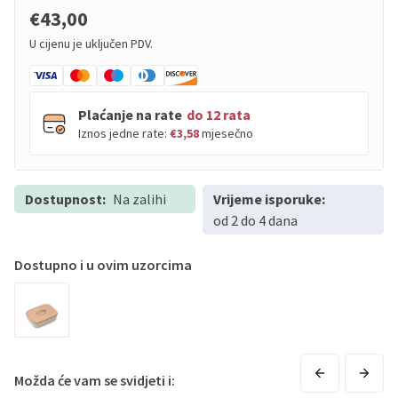
€43,00
U cijenu je uključen PDV.
Plaćanje na rate
do 12 rata
Iznos jedne rate:
€3,58
mjesečno
Dostupnost:
PBZ
Na zalihi
Visa
Vrijeme isporuke:
do
12
rata
od 2 do 4 dana
PBZ
Visa Premium
do
12
rata
Erste
Diners
do
12
rata
Dostupno i u ovim uzorcima
Erste
Maestro
do
12
rata
Erste
Master
do
12
rata
Erste
Visa
do
12
rata
Sve banke
Visa
Jednokratno
Možda će vam se svidjeti i: