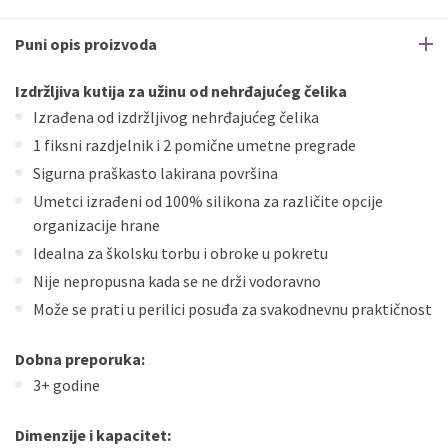
Puni opis proizvoda
Izdržljiva kutija za užinu od nehrđajućeg čelika
Izrađena od izdržljivog nehrđajućeg čelika
1 fiksni razdjelnik i 2 pomične umetne pregrade
Sigurna praškasto lakirana površina
Umetci izrađeni od 100% silikona za različite opcije
organizacije hrane
Idealna za školsku torbu i obroke u pokretu
Nije nepropusna kada se ne drži vodoravno
Može se prati u perilici posuđa za svakodnevnu praktičnost
Dobna preporuka:
3+ godine
Dimenzije i kapacitet: