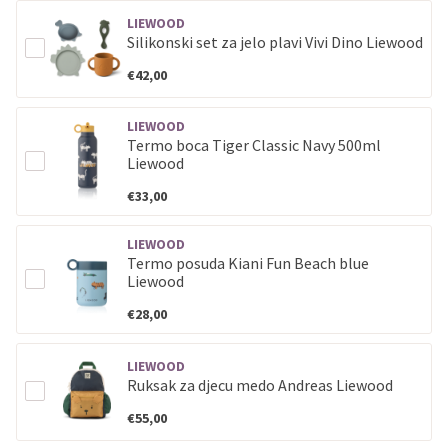
Sve banke
Master
Jednokratno
LIEWOOD
Sve banke
Maestro
Jednokratno
Silikonski set za jelo plavi Vivi Dino Liewood
ECC
Discover
Jednokratno
€42,00
LIEWOOD
Termo boca Tiger Classic Navy 500ml
Liewood
€33,00
LIEWOOD
Termo posuda Kiani Fun Beach blue
Liewood
€28,00
LIEWOOD
Ruksak za djecu medo Andreas Liewood
€55,00