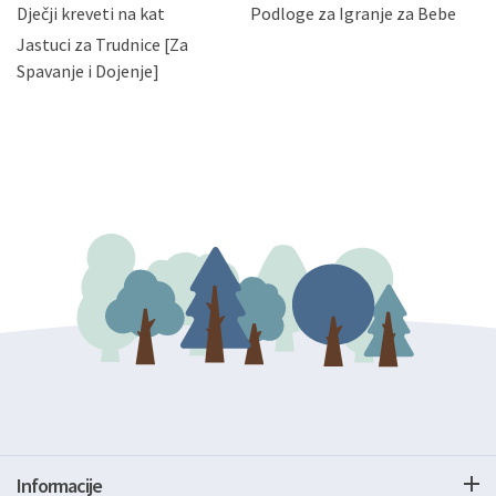
bez naknade i objašnjenja odustati od dane privole i
Dječji kreveti na kat
Podloge za Igranje za Bebe
zatražiti prestanak aktivnosti obrade Vaših osobnih
Jastuci za Trudnice [Za
podataka. Opoziv privole možete podnijeti poštom na
gore navedenu adresu ili e-mailom na adresu:
Spavanje i Dojenje]
Informacije