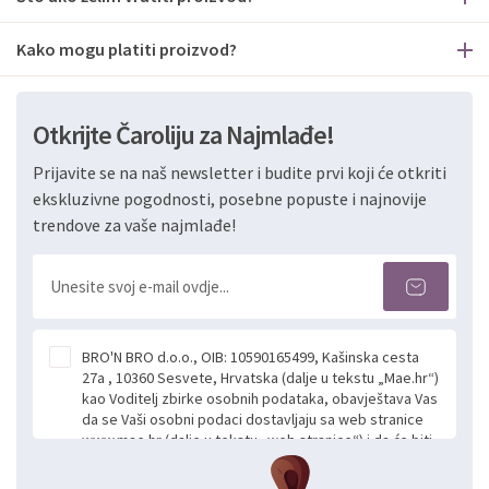
Kako mogu platiti proizvod?
Otkrijte Čaroliju za Najmlađe!
Prijavite se na naš newsletter i budite prvi koji će otkriti
ekskluzivne pogodnosti, posebne popuste i najnovije
trendove za vaše najmlađe!
BRO'N BRO d.o.o., OIB: 10590165499, Kašinska cesta
27a , 10360 Sesvete, Hrvatska (dalje u tekstu „Mae.hr“)
kao Voditelj zbirke osobnih podataka, obavještava Vas
da se Vaši osobni podaci dostavljaju sa web stranice
www.mae.hr (dalje u tekstu „web stranice“) i da će biti
obrađeni. Prihvaćanjem ove Izjave smatra se da
slobodno i izričito dajete privolu za prikupljanje i daljnju