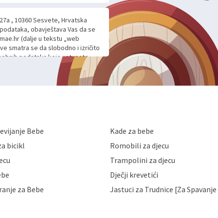
 27a , 10360 Sesvete, Hrvatska
h podataka, obavještava Vas da se
mae.hr (dalje u tekstu „web
ave smatra se da slobodno i izričito
 osobnih podataka koje ustupate
ljnje komunikacije na Vaš upit
m davanju podataka te ovu Izjavu
voje osobne podatke u jednu od
anicama. BRO'N BRO d.o.o. će s
edbi o zaštiti podataka koju
i kolačića koju možete pročitati
like Hrvatske, a uvijek uz
evijanje Bebe
Kade za bebe
a zaštite osobnih podataka od
 ili uništenja. Mae.hr štiti
a bicikl
Romobili za djecu
a, čuva povjerljivost Vaših osobnih
nih podataka samo onim svojim
jecu
Trampolini za djecu
jihovih poslovnih aktivnosti, a
ebe
Dječji krevetići
eni zakonima. Napominjemo da
z naknade i objašnjenja odustati od
ranje za Bebe
Jastuci za Trudnice [Za Spavanje 
 Vaših osobnih podataka. Opoziv
dresu ili e-mailom na adresu: