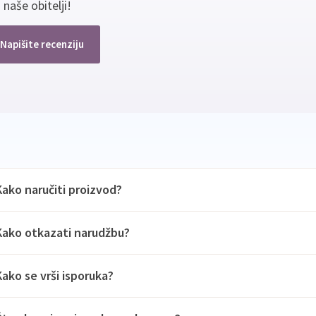
 naše obitelji!
Napišite recenziju
Kako naručiti proizvod?
Kako otkazati narudžbu?
Kako se vrši isporuka?