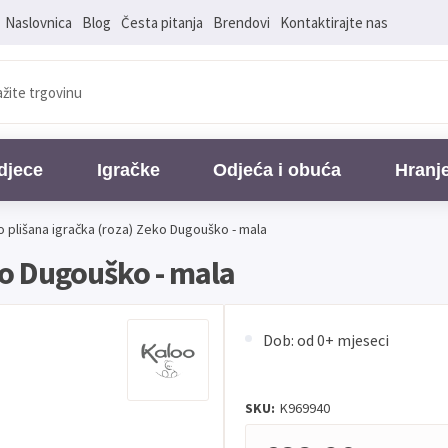
Naslovnica
Blog
Česta pitanja
Brendovi
Kontaktirajte nas
djece
Igračke
Odjeća i obuća
Hranj
o plišana igračka (roza) Zeko Dugouško - mala
ko Dugouško - mala
Dob: od 0+ mjeseci
SKU:
K969940