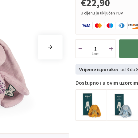
€22,90
U cijenu je uključen PDV.
kom
Vrijeme isporuke:
od 3 do 
Dostupno i u ovim uzorci