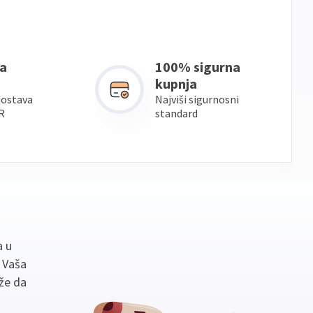
a
100% sigurna
kupnja
dostava
Najviši sigurnosni
R
standard
a u
. Vaša
že da