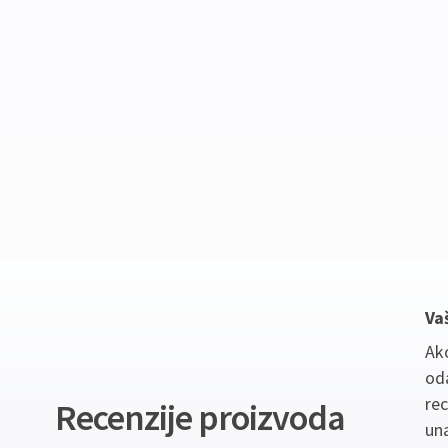
Va
Ako
oda
re
Recenzije proizvoda
un