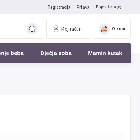
Popis želja
Registracija
Prijava
(0)
Moj račun
0
kom
enje beba
Dječja soba
Mamin kutak