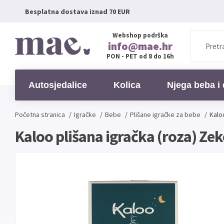
Besplatna dostava iznad 70 EUR
Webshop podrška
info@mae.hr
PON - PET od 8 do 16h
Autosjedalice
Kolica
Njega beba i 
Početna stranica
/
Igračke
/
Bebe
/
Plišane igračke za bebe
/
Kalo
Kaloo plišana igračka (roza) Ze