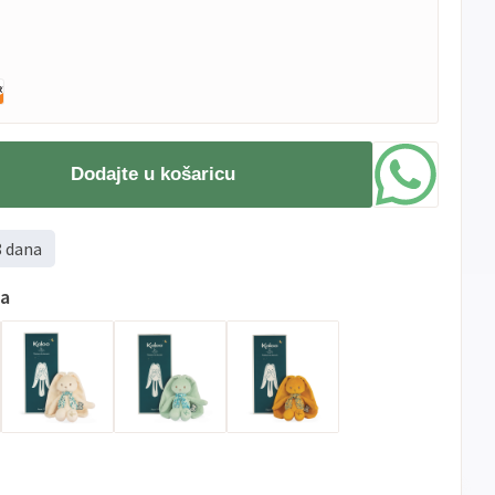
Dodajte u košaricu
8 dana
ma