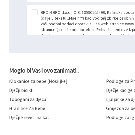
BRO'N BRO d.o.o., OIB: 10590165499, Kašinska cesta
(dalje u tekstu „Mae.hr“) kao Voditelj zbirke osobni
Vaši osobni podaci dostavljaju sa web stranice www.
stranice“) i da će biti obrađeni. Prihvaćanjem ove Izj
dajete privolu za prikupljanje i daljnju obradu Vaših
Mae.hr putem ovih web stranica u svrhu odgovora i da
poslan kroz kontakt obrazac. Radi se o dobrovoljno
niste dužni prihvatiti odnosno niste dužni unositi s
prijavnih formi/obrazaca dostupnih na ovim web str
Vašim osobnim podacima postupati sukladno Općoj ur
Moglo bi Vas i ovo zanimati..
možete pročitati ovdje, sukladno Politici privatnosti 
ovdje i sukladno drugim primjenjivim propisima Repub
Klokanice za bebe [Nosiljke]
Podloge za Pr
primjenu odgovarajućih tehničkih i sigurnosnih mjer
neovlaštenog pristupa, zlouporabe, otkrivanja, gubitka
Dječji bicikli
Dječje kacige z
privatnost svojih korisnika i posjetitelja web stranic
podataka te omogućava pristup i priopćavanje osob
Tobogani za djecu
Ljuljačke za d
zaposlenicima kojima su isti potrebni radi provedbe n
Hranilice Za Bebe
Gnijezda za b
trećim osobama samo u slučajevima koji su dozvolj
možete u svako doba, u potpunosti ili djelomice, be
Dječji kreveti na kat
Podloge za Ig
dane privole i zatražiti prestanak aktivnosti obrade
privole možete podnijeti poštom na gore navedenu a