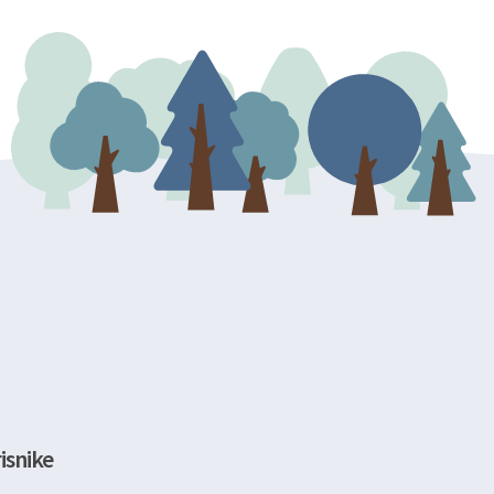
isnike