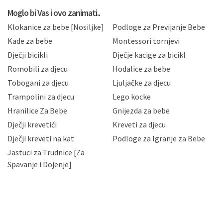
koju možete pročitati ovdje, sukladno Politici
privatnosti i kolačića koju možete pročitati ovdje i
Moglo bi Vas i ovo zanimati..
sukladno drugim primjenjivim propisima Republike
Klokanice za bebe [Nosiljke]
Podloge za Previjanje Bebe
Hrvatske, a uvijek uz primjenu odgovarajućih tehničkih i
sigurnosnih mjera zaštite osobnih podataka od
Kade za bebe
Montessori tornjevi
neovlaštenog pristupa, zlouporabe, otkrivanja,
Dječji bicikli
Dječje kacige za bicikl
gubitka ili uništenja. Mae.hr štiti privatnost svojih
korisnika i posjetitelja web stranica, čuva povjerljivost
Romobili za djecu
Hodalice za bebe
Vaših osobnih podataka te omogućava pristup i
Tobogani za djecu
Ljuljačke za djecu
priopćavanje osobnih podataka samo onim svojim
zaposlenicima kojima su isti potrebni radi provedbe
Trampolini za djecu
Lego kocke
njihovih poslovnih aktivnosti, a trećim osobama samo u
Hranilice Za Bebe
Gnijezda za bebe
slučajevima koji su dozvoljeni zakonima. Napominjemo
da možete u svako doba, u potpunosti ili djelomice,
Dječji krevetići
Kreveti za djecu
bez naknade i objašnjenja odustati od dane privole i
Dječji kreveti na kat
Podloge za Igranje za Bebe
zatražiti prestanak aktivnosti obrade Vaših osobnih
Jastuci za Trudnice [Za
podataka. Opoziv privole možete podnijeti poštom na
gore navedenu adresu ili e-mailom na adresu:
Spavanje i Dojenje]