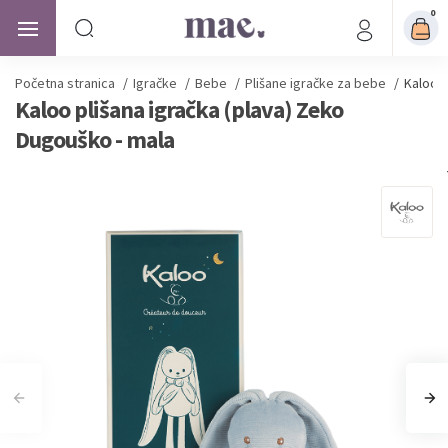
0
Početna stranica
/
Igračke
/
Bebe
/
Plišane igračke za bebe
/
Kaloo p
Kaloo plišana igračka (plava) Zeko
Dugouško - mala