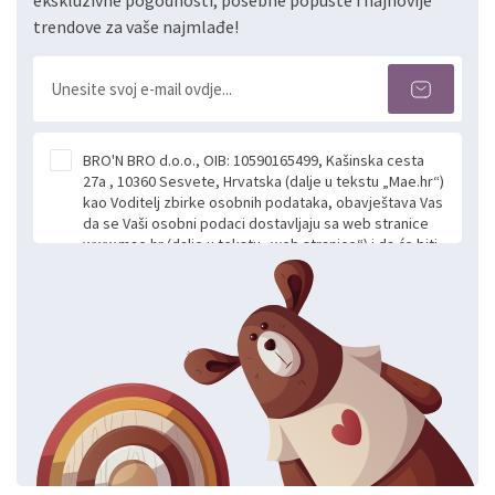
ekskluzivne pogodnosti, posebne popuste i najnovije
trendove za vaše najmlađe!
BRO'N BRO d.o.o., OIB: 10590165499, Kašinska cesta
27a , 10360 Sesvete, Hrvatska (dalje u tekstu „Mae.hr“)
kao Voditelj zbirke osobnih podataka, obavještava Vas
da se Vaši osobni podaci dostavljaju sa web stranice
www.mae.hr (dalje u tekstu „web stranice“) i da će biti
obrađeni. Prihvaćanjem ove Izjave smatra se da
slobodno i izričito dajete privolu za prikupljanje i daljnju
obradu Vaših osobnih podataka koje ustupate Mae.hr
putem ovih web stranica u svrhu odgovora i daljnje
komunikacije na Vaš upit poslan kroz kontakt obrazac.
Radi se o dobrovoljnom davanju podataka te ovu
Izjavu niste dužni prihvatiti odnosno niste dužni unositi
svoje osobne podatke u jednu od prijavnih
formi/obrazaca dostupnih na ovim web stranicama.
BRO'N BRO d.o.o. će s Vašim osobnim podacima
postupati sukladno Općoj uredbi o zaštiti podataka