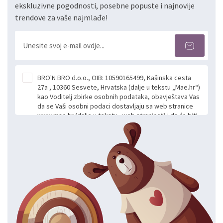
ekskluzivne pogodnosti, posebne popuste i najnovije
trendove za vaše najmlađe!
BRO'N BRO d.o.o., OIB: 10590165499, Kašinska cesta
27a , 10360 Sesvete, Hrvatska (dalje u tekstu „Mae.hr“)
kao Voditelj zbirke osobnih podataka, obavještava Vas
da se Vaši osobni podaci dostavljaju sa web stranice
www.mae.hr (dalje u tekstu „web stranice“) i da će biti
obrađeni. Prihvaćanjem ove Izjave smatra se da
slobodno i izričito dajete privolu za prikupljanje i daljnju
obradu Vaših osobnih podataka koje ustupate Mae.hr
putem ovih web stranica u svrhu odgovora i daljnje
komunikacije na Vaš upit poslan kroz kontakt obrazac.
Radi se o dobrovoljnom davanju podataka te ovu
Izjavu niste dužni prihvatiti odnosno niste dužni unositi
svoje osobne podatke u jednu od prijavnih
formi/obrazaca dostupnih na ovim web stranicama.
BRO'N BRO d.o.o. će s Vašim osobnim podacima
postupati sukladno Općoj uredbi o zaštiti podataka