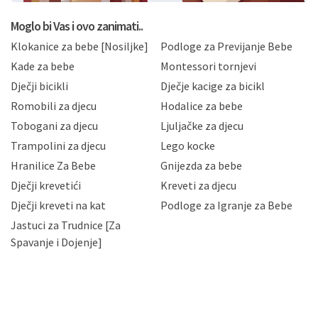
koju možete pročitati ovdje, sukladno Politici
privatnosti i kolačića koju možete pročitati ovdje i
Moglo bi Vas i ovo zanimati..
sukladno drugim primjenjivim propisima Republike
Klokanice za bebe [Nosiljke]
Podloge za Previjanje Bebe
Hrvatske, a uvijek uz primjenu odgovarajućih tehničkih i
sigurnosnih mjera zaštite osobnih podataka od
Kade za bebe
Montessori tornjevi
neovlaštenog pristupa, zlouporabe, otkrivanja,
Dječji bicikli
Dječje kacige za bicikl
gubitka ili uništenja. Mae.hr štiti privatnost svojih
korisnika i posjetitelja web stranica, čuva povjerljivost
Romobili za djecu
Hodalice za bebe
Vaših osobnih podataka te omogućava pristup i
Tobogani za djecu
Ljuljačke za djecu
priopćavanje osobnih podataka samo onim svojim
zaposlenicima kojima su isti potrebni radi provedbe
Trampolini za djecu
Lego kocke
njihovih poslovnih aktivnosti, a trećim osobama samo u
Hranilice Za Bebe
Gnijezda za bebe
slučajevima koji su dozvoljeni zakonima. Napominjemo
da možete u svako doba, u potpunosti ili djelomice,
Dječji krevetići
Kreveti za djecu
bez naknade i objašnjenja odustati od dane privole i
Dječji kreveti na kat
Podloge za Igranje za Bebe
zatražiti prestanak aktivnosti obrade Vaših osobnih
Jastuci za Trudnice [Za
podataka. Opoziv privole možete podnijeti poštom na
gore navedenu adresu ili e-mailom na adresu:
Spavanje i Dojenje]