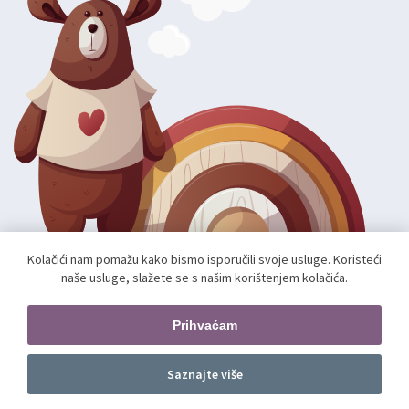
Kolačići nam pomažu kako bismo isporučili svoje usluge. Koristeći
naše usluge, slažete se s našim korištenjem kolačića.
Autorska prava; 2026 mae.hr. Sva prava pridržana.
Web shop izradio:
unamente.agency
Prihvaćam
Pratite nas
Saznajte više
Dodajte u košaricu
kom