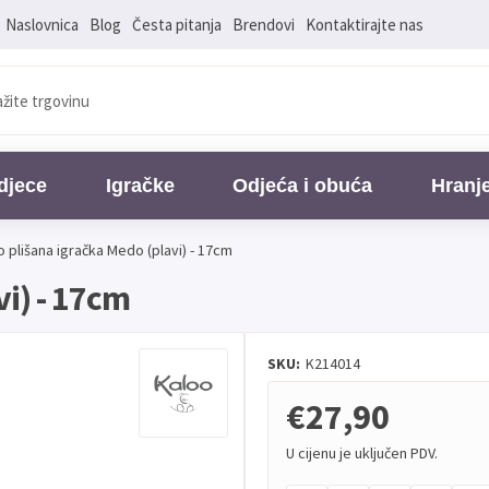
Naslovnica
Blog
Česta pitanja
Brendovi
Kontaktirajte nas
djece
Igračke
Odjeća i obuća
Hranj
o plišana igračka Medo (plavi) - 17cm
vi) - 17cm
SKU:
K214014
€27,90
U cijenu je uključen PDV.