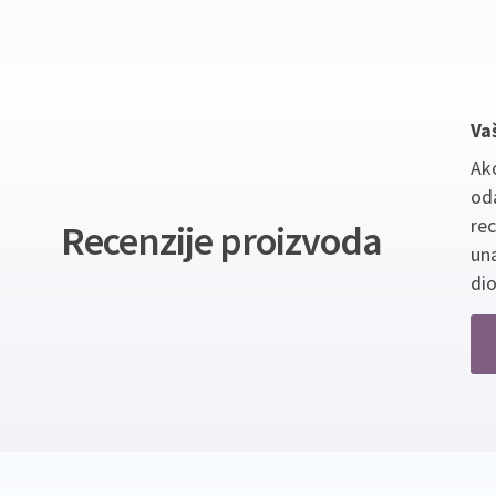
Va
Ako
oda
re
Recenzije proizvoda
un
dio