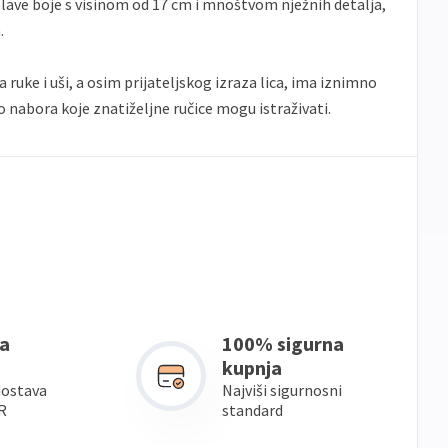
plave boje s visinom od 17 cm i mnoštvom nježnih detalja,
.
 ruke i uši, a osim prijateljskog izraza lica, ima iznimno
 nabora koje znatiželjne ručice mogu istraživati.
a
100% sigurna
kupnja
dostava
Najviši sigurnosni
R
standard