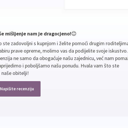
še mišljenje nam je dragocjeno!
😊
 ste zadovoljni s kupnjom i želite pomoći drugim roditeljim
biru prave opreme, molimo vas da podijelite svoje iskustvo
cenzija ne samo da obogaćuje našu zajednicu, već nam poma
aprijedimo i poboljšamo našu ponudu. Hvala vam što ste
 naše obitelji!
Napišite recenziju