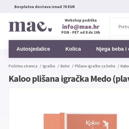
Besplatna dostava iznad 70 EUR
Webshop podrška
info@mae.hr
PON - PET od 8 do 16h
Autosjedalice
Kolica
Njega beba i 
Početna stranica
/
Igračke
/
Bebe
/
Plišane igračke za bebe
/
Kalo
Kaloo plišana igračka Medo (pla