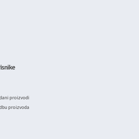
isnike
ani proizvodi
dbu proizvoda