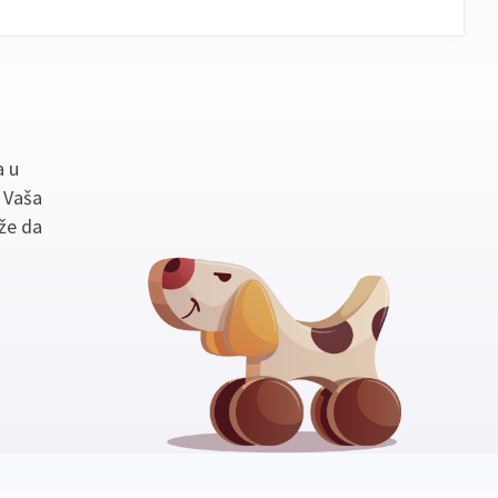
a u
. Vaša
že da