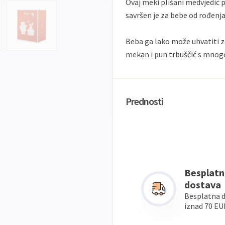
Ovaj meki plišani medvjedić 
savršen je za bebe od rođenja
Beba ga lako može uhvatiti za
mekan i pun trbuščić s mnogo
Prednosti
Besplatn
dostava
Besplatna 
iznad 70 EU