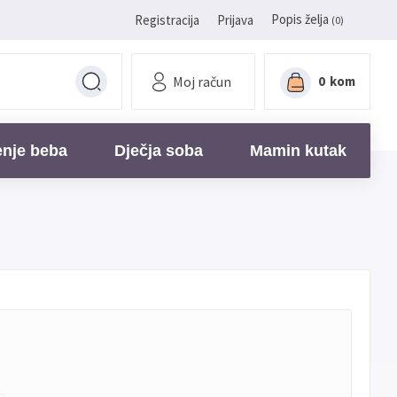
Popis želja
Registracija
Prijava
(0)
Moj račun
0
kom
enje beba
Dječja soba
Mamin kutak