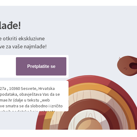
lađe!
e otkriti ekskluzivne
ve za vaše najmlađe!
Pretplatite se
 27a , 10360 Sesvete, Hrvatska
h podataka, obavještava Vas da se
mae.hr (dalje u tekstu „web
ave smatra se da slobodno i izričito
 osobnih podataka koje ustupate
ljnje komunikacije na Vaš upit
m davanju podataka te ovu Izjavu
voje osobne podatke u jednu od
anicama. BRO'N BRO d.o.o. će s