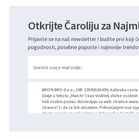
Otkrijte Čaroliju za Najm
Prijavite se na naš newsletter i budite prvi koji ć
pogodnosti, posebne popuste i najnovije trendo
BRO'N BRO d.o.o., OIB: 10590165499, Kašinska cesta
(dalje u tekstu „Mae.hr“) kao Voditelj zbirke osobni
Vaši osobni podaci dostavljaju sa web stranice www.
stranice“) i da će biti obrađeni. Prihvaćanjem ove Izj
dajete privolu za prikupljanje i daljnju obradu Vaših
Mae.hr putem ovih web stranica u svrhu odgovora i da
poslan kroz kontakt obrazac. Radi se o dobrovoljno
niste dužni prihvatiti odnosno niste dužni unositi s
prijavnih formi/obrazaca dostupnih na ovim web str