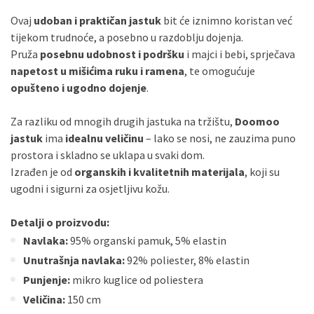
ECC
Discover
Jednokratno
Ovaj
udoban i praktičan jastuk
bit će iznimno koristan već
tijekom trudnoće, a posebno u razdoblju dojenja.
Pruža
posebnu udobnost i podršku
i majci i bebi, sprječava
napetost u mišićima ruku i ramena
, te omogućuje
opušteno i ugodno dojenje
.
Za razliku od mnogih drugih jastuka na tržištu,
Doomoo
jastuk
ima
idealnu veličinu
– lako se nosi, ne zauzima puno
prostora i skladno se uklapa u svaki dom.
Izrađen je od
organskih i kvalitetnih materijala
, koji su
ugodni i sigurni za osjetljivu kožu.
Detalji o proizvodu:
Navlaka:
95% organski pamuk, 5% elastin
Unutrašnja navlaka:
92% poliester, 8% elastin
Punjenje:
mikro kuglice od poliestera
Veličina:
150 cm