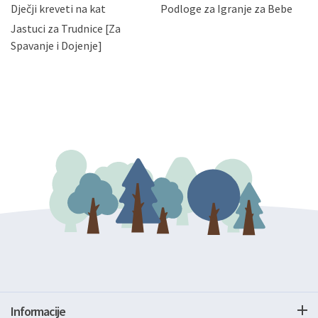
bez naknade i objašnjenja odustati od dane privole i
Dječji kreveti na kat
Podloge za Igranje za Bebe
zatražiti prestanak aktivnosti obrade Vaših osobnih
Jastuci za Trudnice [Za
podataka. Opoziv privole možete podnijeti poštom na
gore navedenu adresu ili e-mailom na adresu:
Spavanje i Dojenje]
Informacije