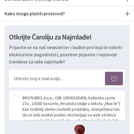
Kako mogu platiti proizvod?
Otkrijte Čaroliju za Najmlađe!
Prijavite se na naš newsletter i budite prvi koji će otkriti
ekskluzivne pogodnosti, posebne popuste i najnovije
trendove za vaše najmlađe!
BRO'N BRO d.o.o., OIB: 10590165499, Kašinska cesta
27a , 10360 Sesvete, Hrvatska (dalje u tekstu „Mae.hr“)
kao Voditelj zbirke osobnih podataka, obavještava Vas
da se Vaši osobni podaci dostavljaju sa web stranice
www.mae.hr (dalje u tekstu „web stranice“) i da će biti
obrađeni. Prihvaćanjem ove Izjave smatra se da
slobodno i izričito dajete privolu za prikupljanje i daljnju