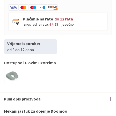
Plaćanje na rate
do 12 rata
Iznos jedne rate:
€4,28
mjesečno
Vrijeme isporuke:
PBZ
Visa
do
12
rata
od 3 do 12 dana
PBZ
Visa Premium
do
12
rata
Erste
Diners
do
12
rata
Dostupno i u ovim uzorcima
Erste
Maestro
do
12
rata
Erste
Master
do
12
rata
Erste
Visa
do
12
rata
Sve banke
Visa
Jednokratno
Puni opis proizvoda
Sve banke
Master
Jednokratno
Sve banke
Maestro
Jednokratno
Mekani jastuk za dojenje Doomoo